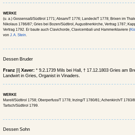
WERKE
(u. a.) Gossensaß/Südtirol 1771; Absam/T 1776; Landeck/T 1778; Brixen im Thal
Nikolaus 1786/87; Gries bei Bozen/Südtirol, Augustinerkirche, Vertrag 1787; Kap
Vertrag 1792. Er baute auch Clavichorde, Clavicembali und Hammerklaviere (
Kl
von
J. A. Stein
.
Dessen Bruder
Franz
[I]
Xaver:
* 9.2.1739 Mils bei Hall, † 17.12.1803 Gries am Br
Landwirt in Gries, Organist in Vinaders.
WERKE
Mareit/Südtirol 1758; Oberperfuss/T 1778; Inzing/T 1780/81; Achenkirch/T 1783/84
Tartsch/Südtirol 1799.
Dessen Sohn