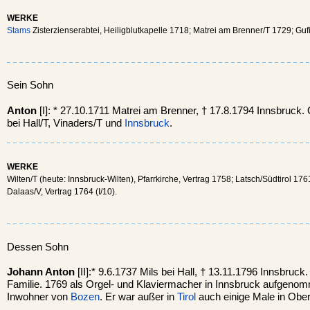
WERKE
Stams
Zisterzienserabtei, Heiligblutkapelle 1718; Matrei am Brenner/T 1729; Guf
Sein Sohn
Anton
[I]: * 27.10.1711 Matrei am Brenner, † 17.8.1794 Innsbruck. 
bei Hall/T, Vinaders/T und
Innsbruck
.
WERKE
Wilten/T (heute: Innsbruck-Wilten), Pfarrkirche, Vertrag 1758; Latsch/Südtirol 17
Dalaas/V, Vertrag 1764 (I/10).
Dessen Sohn
Johann Anton
[II]:* 9.6.1737 Mils bei Hall, † 13.11.1796 Innsbruck
Familie. 1769 als Orgel- und Klaviermacher in Innsbruck aufgen
Inwohner von
Bozen
. Er war außer in
Tirol
auch einige Male in Ober