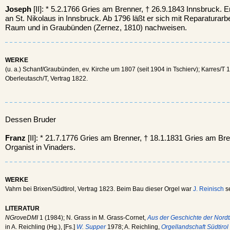
Joseph
[II]: * 5.2.1766 Gries am Brenner, † 26.9.1843 Innsbruck. E
an St. Nikolaus in Innsbruck. Ab 1796 läßt er sich mit Reparaturarbei
Raum und in Graubünden (Zernez, 1810) nachweisen.
WERKE
(u. a.) Schanf/Graubünden, ev. Kirche um 1807 (seit 1904 in Tschierv); Karres/T
Oberleutasch/T, Vertrag 1822.
Dessen Bruder
Franz
[II]: * 21.7.1776 Gries am Brenner, † 18.1.1831 Gries am Bren
Organist in Vinaders.
WERKE
Vahrn bei Brixen/Südtirol, Vertrag 1823. Beim Bau dieser Orgel war
J. Reinisch
se
LITERATUR
NGroveDMI
1 (1984); N. Grass in M. Grass-Cornet,
Aus der Geschichte der Nordti
in A. Reichling (Hg.), [Fs.]
W. Supper
1978; A. Reichling,
Orgellandschaft Südtirol