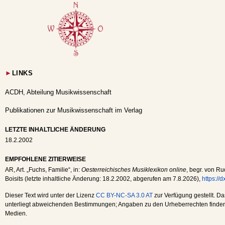
►
LINKS
ACDH, Abteilung Musikwissenschaft
Publikationen zur Musikwissenschaft im Verlag
LETZTE INHALTLICHE ÄNDERUNG
18.2.2002
EMPFOHLENE ZITIERWEISE
AR
, Art. „Fuchs, Familie“, in:
Oesterreichisches Musiklexikon online
, begr. von Ru
Boisits (letzte inhaltliche Änderung:
18.2.2002
, abgerufen am
7.8.2026
),
https://
Dieser Text wird unter der Lizenz
CC BY-NC-SA 3.0 AT
zur Verfügung gestellt. Da
unterliegt abweichenden Bestimmungen; Angaben zu den Urheberrechten finden s
Medien.