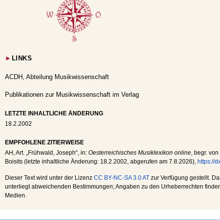
►
LINKS
ACDH, Abteilung Musikwissenschaft
Publikationen zur Musikwissenschaft im Verlag
LETZTE INHALTLICHE ÄNDERUNG
18.2.2002
EMPFOHLENE ZITIERWEISE
AH
, Art. „Frühwald, Joseph“, in:
Oesterreichisches Musiklexikon online
, begr. von
Boisits (letzte inhaltliche Änderung:
18.2.2002
, abgerufen am
7.8.2026
),
https://
Dieser Text wird unter der Lizenz
CC BY-NC-SA 3.0 AT
zur Verfügung gestellt. Da
unterliegt abweichenden Bestimmungen; Angaben zu den Urheberrechten finden s
Medien.