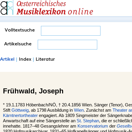
Volltextsuche
Artikelsuche
Artikel
|
Index
|
Literatur
Frühwald,
Joseph
*
19.1.1783
Höbenbach/NÖ,
†
20.4.1856
Wien.
Sänger (Tenor), Ges
Stift
Göttweig
, ab 1798 Ausbildung in
Wien
. Zunächst am
Theater a
Kärntnertortheater
engagiert. Ab 1809 Singmeister der Sängerknab
Anwartschaft auf eine Sängerstelle an
St. Stephan
, die er schließl
innehatte. 1817–48 Gesangslehrer am
Konservatorium
der
Gesells
1820 Hofmusikarchivar, 1831–65 Hofkapellsänger und Hofmusik-A