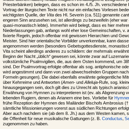
Priesterbänken) belegen, dass es schon im 4./5. Jh. verschiedene 
Vortrag der liturgischen Texte nicht nur ein einfaches Vorlesen bede
wichtigsten Quelle, der
Vita
des Hl. Severin (ca. 511) genannte
can
engeren Sinn anzusehen sei, ist allerdings zu bezweifeln (eher war 
quasi-monastisch lebte). Immerhin wird belegt, dass es hier mehrer
Niederlassungen gab, anfangs wohl eher lose Gemeinschaften, v. a. 
fixierte Regeln, jedoch offenbar mit gewissen Hierarchien und Gew
Meister. Sind hier orientalische Vorbilder unverkennbar, kann dassel
angenommen werden (besonders Gebetsgottesdienste, monastische
Vita scheint allerdings anderes zu schildern: der mehrmals erwäh
Beginn der Nacht „üblich“ gewesen sei, könnte zwar auf Luzernarien
volkstümliche Psalmvigilien, die, aus dem Osten kommend, um 38
sind. Der Psalmvortrag erfolgte offenbar als sog. antiphonische o
wird angestimmt und dann von zwei abwechselnden Gruppen nach
Formeln gesungen). Die dabei ebenfalls erwähnte gelegentliche Mit
über Kehrreime und Antworten (
Amen-
und
Alleluja-
Rufe, sog. klei
hinausgegangen sein, doch gilt dies zu Unrecht als typisch arianisch.
Erwähnung von Hymnen zu interpretieren ist (ev. als Abgrenzung v
lebenden Rugiern, denen als Arianern eine bes. Vorliebe für
Hymne
frühe Rezeption der Hymnen des Mailänder Bischofs Ambrosius († 
sämtliche Missionierungen vorerst aus südlichen Richtungen erfolgt
Aber auch nachdem sie (ab dem 8. Jh.) aus dem Westen kamen, sc
die Offenheit für neue musikalische Gattungen (z. B.
Conductus
,
S
zugenommen zu haben.