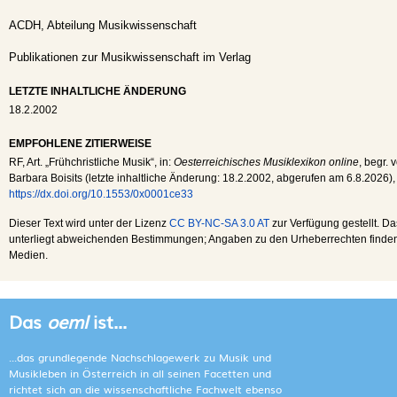
ACDH, Abteilung Musikwissenschaft
Publikationen zur Musikwissenschaft im Verlag
LETZTE INHALTLICHE ÄNDERUNG
18.2.2002
EMPFOHLENE ZITIERWEISE
RF
, Art. „Frühchristliche Musik“, in:
Oesterreichisches Musiklexikon online
, begr. 
Barbara Boisits (letzte inhaltliche Änderung:
18.2.2002
, abgerufen am
6.8.2026
),
https://dx.doi.org/10.1553/0x0001ce33
Dieser Text wird unter der Lizenz
CC BY-NC-SA 3.0 AT
zur Verfügung gestellt. Da
unterliegt abweichenden Bestimmungen; Angaben zu den Urheberrechten finden s
Medien.
Das
oeml
ist...
...das grundlegende Nachschlagewerk zu Musik und
Musikleben in Österreich in all seinen Facetten und
richtet sich an die wissenschaftliche Fachwelt ebenso