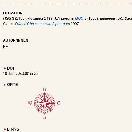
LITERATUR
MGG
3 (1995); Flotzinger 1988; J. Angerer in
MGÖ
1 (1995); Eugippius,
Vita Sanc
Glaser,
Frühes Christentum im Alpenraum
1997.
AUTOR*INNEN
RF
►
DOI
10.1553/0x0001ce33
►
ORTE
►
LINKS