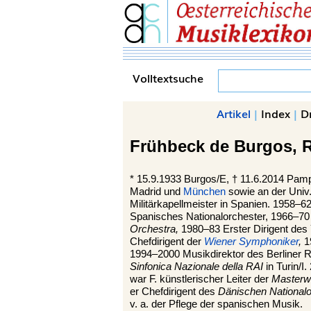
Volltextsuche
Artikel
|
Index
|
D
Frühbeck de Burgos,
R
*
15.9.1933
Burgos/E,
†
11.6.2014
Pamp
Madrid und
München
sowie an der Univ.
Militärkapellmeister in Spanien. 1958–6
Spanisches Nationalorchester, 1966–7
Orchestra,
1980–83 Erster Dirigent des
Chefdirigent der
Wiener Symphoniker
,
1
1994–2000 Musikdirektor des Berliner R
Sinfonica Nazionale della RAI
in Turin/
war F. künstlerischer Leiter der
Masterw
er Chefdirigent des
Dänischen Nationalo
v. a. der Pflege der spanischen Musik.