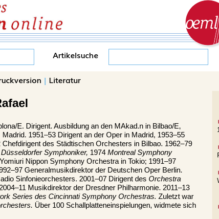
Artikelsuche
ruckversion
|
Literatur
afael
lona/E.
Dirigent. Ausbildung an den MAkad.n in Bilbao/E,
 Madrid. 1951–53 Dirigent an der Oper in Madrid, 1953–55
2 Chefdirigent des Städtischen Orchesters in Bilbao. 1962–79
0
Düsseldorfer Symphoniker,
1974
Montreal Symphony
 Yomiuri Nippon Symphony Orchestra in Tokio; 1991–97
992–97 Generalmusikdirektor der Deutschen Oper Berlin.
adio Sinfonieorchesters. 2001–07 Dirigent des
Orchestra
I. 2004–11 Musikdirektor der Dresdner Philharmonie. 2011–13
ork Series des Cincinnati Symphony Orchestras.
Zuletzt war
rchesters.
Über 100 Schallplatteneinspielungen, widmete sich