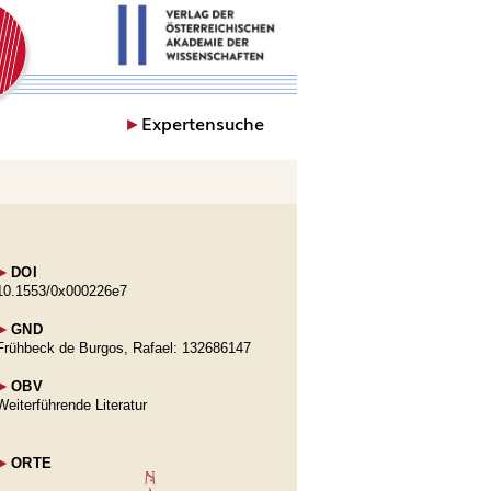
►
Expertensuche
►
DOI
10.1553/0x000226e7
►
GND
Frühbeck de Burgos, Rafael: 132686147
►
OBV
Weiterführende Literatur
►
ORTE