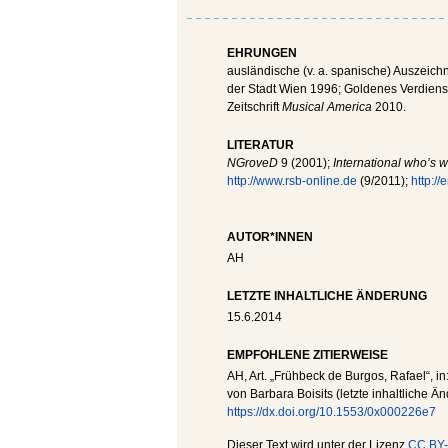
EHRUNGEN
ausländische (v. a. spanische) Auszeich
der Stadt Wien 1996; Goldenes Verdiens
Zeitschrift
Musical America
2010.
LITERATUR
NGroveD
9 (2001);
International who’s w
http://www.rsb-online.de
(9/2011);
http://
AUTOR*INNEN
AH
LETZTE INHALTLICHE ÄNDERUNG
15.6.2014
EMPFOHLENE ZITIERWEISE
AH
, Art. „Frühbeck de Burgos, Rafael“, in
von Barbara Boisits (letzte inhaltliche Ä
https://dx.doi.org/10.1553/0x000226e7
Dieser Text wird unter der Lizenz
CC BY-