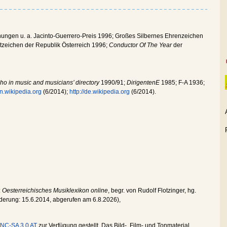
nungen u. a. Jacinto-Guerrero-Preis 1996; Großes Silbernes Ehrenzeichen
tzeichen der Republik Österreich 1996;
Conductor Of The Year
der
ho in music and musicians’ directory
1990/91;
DirigentenE
1985; F-A 1936;
en.wikipedia.org
(6/2014);
http://de.wikipedia.org
(6/2014).
:
Oesterreichisches Musiklexikon online
, begr. von Rudolf Flotzinger, hg.
nderung:
15.6.2014
, abgerufen am
6.8.2026
),
NC-SA 3.0 AT
zur Verfügung gestellt. Das Bild-, Film- und Tonmaterial