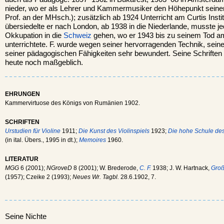
nieder, wo er als Lehrer und Kammermusiker den Höhepunkt seiner
Prof. an der MHsch.); zusätzlich ab 1924 Unterricht am Curtis Insti
übersiedelte er nach London, ab 1938 in die Niederlande, musste 
Okkupation in die
Schweiz
gehen, wo er 1943 bis zu seinem Tod a
unterrichtete. F. wurde wegen seiner hervorragenden Technik, seiner
seiner pädagogischen Fähigkeiten sehr bewundert. Seine Schriften 
heute noch maßgeblich.
EHRUNGEN
Kammervirtuose des Königs von Rumänien 1902.
SCHRIFTEN
Urstudien für Violine
1911;
Die Kunst des Violinspiels
1923;
Die hohe Schule des
(in ital. Übers., 1995 in dt.);
Memoires
1960.
LITERATUR
MGG
6 (2001);
NGroveD
8 (2001); W. Brederode,
C. F.
1938; J. W. Hartnack,
Groß
(1957); Czeike 2 (1993);
Neues Wr. Tagbl.
28.6.1902, 7.
Seine Nichte