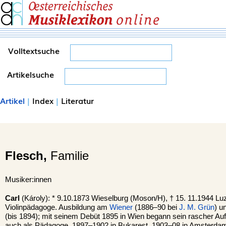
Volltextsuche
Artikelsuche
Artikel
|
Index
|
Literatur
Flesch,
Familie
Musiker:innen
Carl
(Károly): * 9.10.1873 Wieselburg (Moson/H), † 15. 11.1944 L
Violinpädagoge. Ausbildung am
Wiener
(1886–90 bei
J. M. Grün
) u
(bis 1894); mit seinem Debüt 1895 in Wien begann sein rascher Auf
auch als Pädagoge. 1897–1902 in Bukarest, 1903–08 in Amsterdam, l