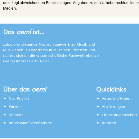
unterliegt abweichenden Bestimmungen; Angaben zu den Urheberrechten finden s
Medien.
Das
oeml
ist...
...das grundlegende Nachschlagewerk zu Musik und
Musikleben in Österreich in all seinen Facetten und
richtet sich an die wissenschaftliche Fachwelt ebenso
wie an interessierte Laien.
Über das
oeml
Quicklinks
Das Projekt
Aktuelles/Home
Partner
Abkürzungen
Kontakt
Literaturverzeichnis
Impressum
Datenschutz
Autoren
/