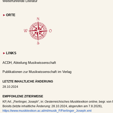
Weiterführende Literatur
►
ORTE
►
LINKS
ACDH, Abteilung Musikwissenschaft
Publikationen zur Musikwissenschaft im Verlag
LETZTE INHALTLICHE ÄNDERUNG
28.10.2024
EMPFOHLENE ZITIERWEISE
KP
, Art. „Fierlinger, Joseph“, in:
Oesterreichisches Musiklexikon online
, begr. von
Boisits (letzte inhaltliche Änderung:
28.10.2024
, abgerufen am
7.8.2026
),
https://www.musiklexikon.ac.at/ml/musik_F/Fierlinger_Joseph.xml