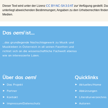
Dieser Text wird unter der Lizenz
CC BY-NC-SA 3.0 AT
zur Verfügung gestellt. Da
unterliegt abweichenden Bestimmungen; Angaben zu den Urheberrechten finden s
Medien.
Das
oeml
ist...
...das grundlegende Nachschlagewerk zu Musik und
Musikleben in Österreich in all seinen Facetten und
richtet sich an die wissenschaftliche Fachwelt ebenso
wie an interessierte Laien.
Über das
oeml
Quicklinks
Das Projekt
Aktuelles/Home
Partner
Abkürzungen
Kontakt
Literaturverzeichnis
Impressum
Datenschutz
Autoren
/