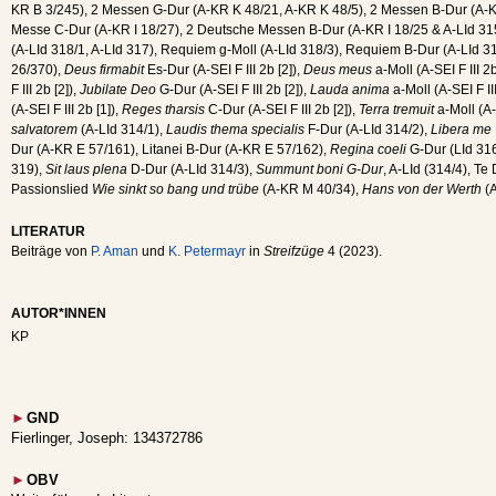
KR B 3/245), 2 Messen G-Dur (A-KR K 48/21, A-KR K 48/5), 2 Messen B-Dur (A-K
Messe C-Dur (A-KR I 18/27), 2 Deutsche Messen B-Dur (A-KR I 18/25 & A-LId 315
(A-LId 318/1, A-LId 317), Requiem g-Moll (A-LId 318/3), Requiem B-Dur (A-LId 3
26/370),
Deus firmabit
Es-Dur (A-SEI F III 2b [2]),
Deus meus
a-Moll (A-SEI F III 2b
F III 2b [2]),
Jubilate Deo
G-Dur (A-SEI F III 2b [2]),
Lauda anima
a-Moll (A-SEI F III
(A-SEI F III 2b [1]),
Reges tharsis
C-Dur (A-SEI F III 2b [2]),
Terra tremuit
a-Moll (A-S
salvatorem
(A-LId 314/1),
Laudis thema specialis
F-Dur (A-LId 314/2),
Libera me
Dur (A-KR E 57/161), Litanei B-Dur (A-KR E 57/162),
Regina coeli
G-Dur (LId 31
319),
Sit laus plena
D-Dur (A-LId 314/3),
Summunt boni G-Dur
, A-LId (314/4), T
Passionslied
Wie sinkt so bang und trübe
(A-KR M 40/34),
Hans von der Werth
(A
LITERATUR
Beiträge von
P. Aman
und
K. Petermayr
in
Streifzüge
4 (2023).
AUTOR*INNEN
KP
►
GND
Fierlinger, Joseph: 134372786
►
OBV