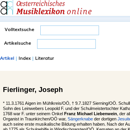
Volltextsuche
Artikelsuche
Artikel
|
Index
|
Literatur
Fierlinger,
Joseph
*
11.3.1761
Aigen im Mühlkreis
/OÖ, †
9.7.1827
Sierning
/OÖ. Schull
Sohn des Leinwebers Leopold F. und der Schulmeistertochter Katha
1768 war F. unter seinem Onkel
Franz Michael Liebenwein
, der 
Organist in Traunkirchen/OÖ war,
Sängerknabe
der dortigen
Jesuit
auch seine erste musikalische Bildung erhalten haben. Nach der A
ab 1775 als Schulgehilfe in Windischgarsten/OÖ, Kematen an de