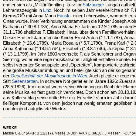
ehe er sich als „Militärflüchtling“ kurz im
Salzburger
Lungau aufhielt.
Lehramtszeugnis in
Linz
. Noch im selben Jahr verehelichte sich F. 
Krems/OÖ mit Anna Maria
Fauski
, einer Lehrerwitwe, wodurch er 
Ortes wurde. Ihrer Verbindung entstammten die Kinder Joseph Aloi
Katharina (* 30.8.1785); Anna Maria F. starb am 12.9.1785 an den 
31.1.1786 ehelichte F. Elisabeth Haas, über deren Familienverhältni
Dieser Ehe entstammten die Kinder Ernst Anton (* 1.1.1787), Anna 
Elisabeth (* 26.6.1789), Maria Rosalia (* 5.7.1790), Franz Karl (* 2.
Anna Katharina (* 19.5.1794), Elisabeth (* 3.8.1796), Josepha (* 8
(* 13.1.1799). Im Jahr 1800 wechselte F. als Schullehrer und Orga
Sierning, wo er eine rege musikalische Tätigkeit entfalten konnte. Er
selbst vertonter Schauspiele und „Operetten“, komponierte zahlrei
eine große Musiksammlung an und beteiligte sich an der so genan
der
Gesellschaft der Musikfreunde in Wien
. Auch pflegte er rege 
Stift
Seitenstetten
. In schwere Not geriet er im Jahre 1826: Zuerst s
(28.5.1826), kurz darauf wurde seine Wohnung ein Raub der Flam
seine Musikalien fast gänzlich vernichtet. Doch schon am 30.10.18
aus Kollerschlag seine dritte Ehe ein. Er selbst starb im Jahr darauf
fleißiger Komponist, von dem jedoch nur wenig erhalten geblieben i
nachfolgend aufgelistete Werke.
WERKE
Messe C-Dur (A-KR B 12/317), Messe D-Dur (A-KR C 3/618), 3 Messen F-Dur (A-Z 