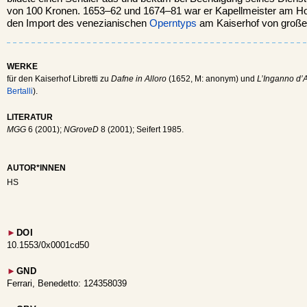
von 100 Kronen. 1653–62 und 1674–81 war er Kapellmeister am Ho
den Import des venezianischen
Operntyps
am Kaiserhof von große
WERKE
für den Kaiserhof Libretti zu
Dafne in Alloro
(1652, M: anonym) und
L’Inganno d’
Bertalli
).
LITERATUR
MGG
6 (2001);
NGroveD
8 (2001); Seifert 1985.
AUTOR*INNEN
HS
►
DOI
10.1553/0x0001cd50
►
GND
Ferrari, Benedetto: 124358039