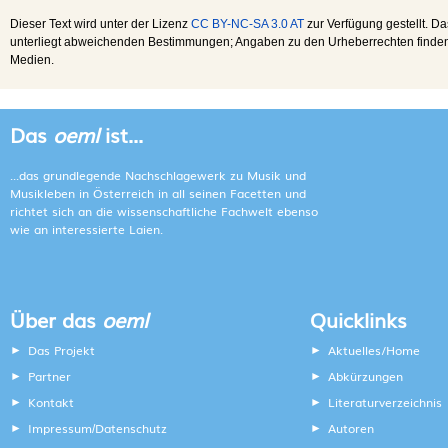
Dieser Text wird unter der Lizenz
CC BY-NC-SA 3.0 AT
zur Verfügung gestellt. Da
unterliegt abweichenden Bestimmungen; Angaben zu den Urheberrechten finden s
Medien.
Das
oeml
ist...
...das grundlegende Nachschlagewerk zu Musik und
Musikleben in Österreich in all seinen Facetten und
richtet sich an die wissenschaftliche Fachwelt ebenso
wie an interessierte Laien.
Über das
oeml
Quicklinks
Das Projekt
Aktuelles/Home
Partner
Abkürzungen
Kontakt
Literaturverzeichnis
Impressum
Datenschutz
Autoren
/