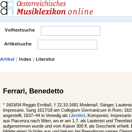
Volltextsuche
Artikelsuche
Artikel
|
Index
|
Literatur
Ferrari,
Benedetto
*
1603/04
Reggio Emilia/I,
†
22.10.1681
Modena/I.
Sänger, Lautenis
Impresario. Sang 1617/18 am
Collegium Germanicum
in Rom; 161
angestellt; 1637–44 in Venedig als
Librettist
, Komponist, Impresario
aus Piacenza nach Wien, wo er am 1.7. als Lautenist und Theorbist
aufgenommen wurde und vom Kaiser 300 fl. als Geschenk erhielt. E
bildete einen Schüler aus und bekam bei Beendigung seines Dienst