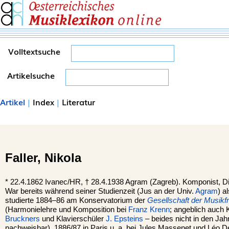
Volltextsuche
Artikelsuche
Artikel
|
Index
|
Literatur
Faller,
Nikola
*
22.4.1862
Ivanec
/HR, †
28.4.1938 Agram (
Zagreb
). Komponist, Di
War bereits während seiner Studienzeit (Jus an der Univ.
Agram
) a
studierte 1884–86 am Konservatorium der
Gesellschaft der Musikf
(Harmonielehre und Komposition bei
Franz Krenn
; angeblich auch
Bruckners
und Klavierschüler
J. Epsteins
– beides nicht in den Jah
nachweisbar), 1886/87 in Paris u. a. bei Jules Massenet und Léo D