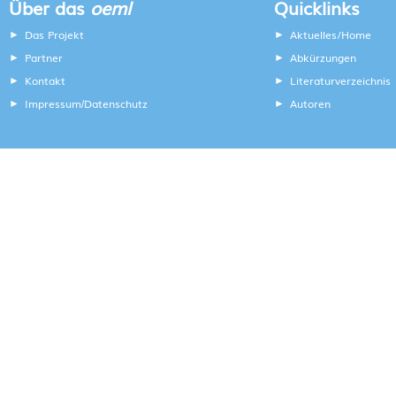
Über das
oeml
Quicklinks
Das Projekt
Aktuelles/Home
Partner
Abkürzungen
Kontakt
Literaturverzeichnis
Impressum
Datenschutz
Autoren
/