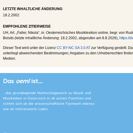
LETZTE INHALTLICHE ÄNDERUNG
18.2.2002
EMPFOHLENE ZITIERWEISE
UH
, Art. „Faller, Nikola“, in:
Oesterreichisches Musiklexikon online
, begr. von Rud
Boisits (letzte inhaltliche Änderung:
18.2.2002
, abgerufen am
8.8.2026
),
https://
Dieser Text wird unter der Lizenz
CC BY-NC-SA 3.0 AT
zur Verfügung gestellt. Da
unterliegt abweichenden Bestimmungen; Angaben zu den Urheberrechten finden s
Medien.
Das
oeml
ist...
...das grundlegende Nachschlagewerk zu Musik und
Musikleben in Österreich in all seinen Facetten und
richtet sich an die wissenschaftliche Fachwelt ebenso
wie an interessierte Laien.