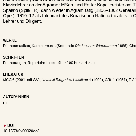
Klavierlehrer an der Agramer MSch. und Erster Kapellmeister am T
Spalato (Split/HR), dann wieder in Agram tätig (1896–1902 Genera
Oper), 1910–12 als Intendant des Kroatischen Nationaltheaters in 
Lehrer und Dirigent.
WERKE
Bühnenmusiken; Kammermusik (Serenade
Die feschen Wienerinnen
1886); Cho
SCHRIFTEN
Erinnerungen; Repertoire-Listen; über 100 Konzertkritiken.
LITERATUR
MGG
6 (2001, mit WV);
Hrvatski Biografski Leksikon
4 (1998);
ÖBL
1 (1957); F-A 
AUTOR*INNEN
UH
►
DOI
10.1553/0x00020cc8