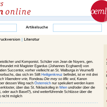
Artikelsuche
ruckversion
|
Literatur
eistlicher und Komponist. Schüler von Jean de Noyers, gen.
l befreundet mit Magister Egardus (Johannes Ecghaerd) von
ien Succentor, vorher vielleicht an St. Walburga in Veurne/B
horbuchs, das sich im Stift
Heiligenkreuz
befindet, ist er mit drei
ch Vlaendere vrie,
Rondeau
Die mey so liflic wol,
Kanon
 über dessen Weg nach
Österreich
nur spekuliert werden kann
erkloster, über das St. Niklaskolleg in
Wien
und/oder über die
elt, oder auch Basel?), sind weiterführende Schlüsse über die
) nicht möglich