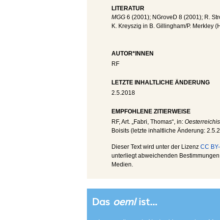
LITERATUR
MGG
6 (2001); NGroveD 8 (2001); R. Stro
K. Kreyszig in B. Gillingham/P. Merkley (H
AUTOR*INNEN
RF
LETZTE INHALTLICHE ÄNDERUNG
2.5.2018
EMPFOHLENE ZITIERWEISE
RF
, Art. „Fabri, Thomas“, in:
Oesterreichi
Boisits (letzte inhaltliche Änderung:
2.5.
Dieser Text wird unter der Lizenz
CC BY-
unterliegt abweichenden Bestimmungen; 
Medien.
Das
oeml
ist...