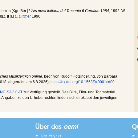
hm in [Kgr.-Ber.]
L’Ars nova Italiana del Trecento 6 Certaldo 1984,
1992; W.
g.), [Fs.]
L. Dittmer
1990.
sches Musiklexikon online
, begr. von Rudolf Flotzinger, hg. von Barbara
2018
, abgerufen am
6.8.2026
),
https://dx.doi.org/10.1553/0x0001cd00
NC-SA 3.0 AT
zur Verfügung gestellt. Das Bild-, Film- und Tonmaterial
Angaben zu den Urheberrechten finden sich direkt bei den jeweiligen
Über das
oeml
Qu
Das Projekt