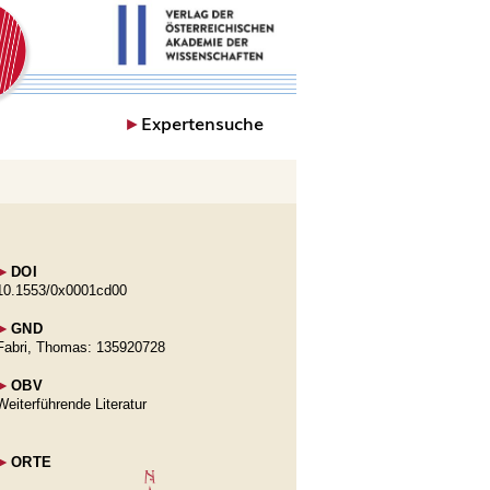
►
Expertensuche
►
DOI
10.1553/0x0001cd00
►
GND
Fabri, Thomas: 135920728
►
OBV
Weiterführende Literatur
►
ORTE