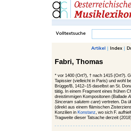
Volltextsuche
Artikel
|
Index
|
D
Fabri,
Thomas
*
vor 1400 (Ort?), †
nach 1415 (Ort?). G
Tapissier (vielleicht in Paris) und woh
Brügge/B, 1412–15 daselbst an St. Donat
tätig. In einem Fragment eines frühen C
dreistimmigen Kompositonen (Ballade
A
Sinceram salutem care
) vertreten. Da
(direkt aus einem flämischen Zisterziens
Konzilien in
Konstanz
, wo sich F. aufhi
Tragweite dieser Tatsache derzeit (2018