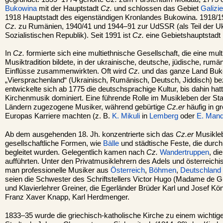
Bukowina
mit der Hauptstadt
Cz.
und schlossen das Gebiet
Galizi
1918 Hauptstadt des eigenständigen Kronlandes Bukowina. 1918/
Cz.
zu Rumänien, 1940/41 und 1944–91 zur UdSSR (als Teil der U
Sozialistischen Republik). Seit 1991 ist
Cz.
eine Gebietshauptstadt 
In
Cz.
formierte sich eine multiethnische Gesellschaft, die eine multi
Musiktradition bildete, in der ukrainische, deutsche, jüdische, rumän
Einflüsse zusammenwirkten. Oft wird
Cz.
und das ganze Land Buko
„Viersprachenland“ (Ukrainisch, Rumänisch, Deutsch, Jiddisch) be
entwickelte sich ab 1775 die deutschsprachige Kultur, bis dahin hat
Kirchenmusik dominiert. Eine führende Rolle im Musikleben der Sta
Ländern zugezogene Musiker, während gebürtige
Cz.er
häufig in g
Europas Karriere machten (z. B.
K. Mikuli
in
Lemberg
oder
E. Man
Ab dem ausgehenden 18. Jh. konzentrierte sich das
Cz.er
Musikleb
gesellschaftliche Formen, wie
Bälle
und städtische Feste, die durc
begleitet wurden. Gelegentlich kamen nach
Cz.
Wandertruppen
, di
aufführten. Unter den Privatmusiklehrern des Adels und österreichi
man professionelle Musiker aus
Österreich
,
Böhmen
,
Deutschland
seien die Schwester des Schriftstellers Victor Hugo (Madame de 
und Klavierlehrer Greiner, die Egerländer Brüder Karl und Josef K
Franz Xaver Knapp, Karl Herdmenger.
1833–35 wurde die griechisch-katholische Kirche zu einem wichtig