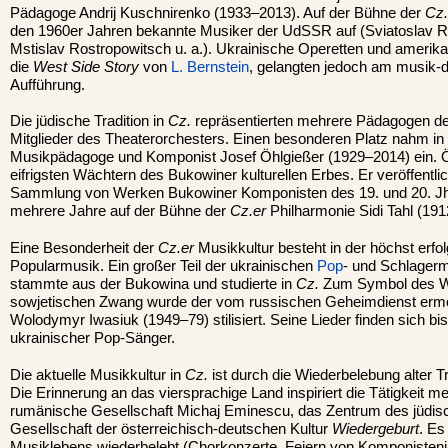
Pädagoge Andrij Kuschnirenko (1933–2013). Auf der Bühne der
Cz.
den 1960er Jahren bekannte Musiker der UdSSR auf (Sviatoslav Ri
Mstislav Rostropowitsch u. a.). Ukrainische Operetten und amerika
die
West Side Story
von
L. Bernstein
, gelangten jedoch am musik-
Aufführung.
Die jüdische Tradition in
Cz.
repräsentierten mehrere Pädagogen d
Mitglieder des Theaterorchesters. Einen besonderen Platz nahm in
Musikpädagoge und Komponist Josef Öhlgießer (1929–2014) ein. Ö
eifrigsten Wächtern des Bukowiner kulturellen Erbes. Er veröffentl
Sammlung von Werken Bukowiner Komponisten des 19. und 20. Jh
mehrere Jahre auf der Bühne der
Cz.er
Philharmonie Sidi Tahl (191
Eine Besonderheit der
Cz.er
Musikkultur besteht in der höchst erfo
Popularmusik. Ein großer Teil der ukrainischen
Pop
- und Schlagerm
stammte aus der Bukowina und studierte in
Cz.
Zum Symbol des W
sowjetischen Zwang wurde der vom russischen Geheimdienst erm
Wolodymyr Iwasiuk (1949–79) stilisiert. Seine Lieder finden sich bi
ukrainischer Pop-Sänger.
Die aktuelle Musikkultur in
Cz.
ist durch die Wiederbelebung alter T
Die Erinnerung an das viersprachige Land inspiriert die Tätigkeit m
rumänische Gesellschaft Michaj Eminescu, das Zentrum des jüdis
Gesellschaft der österreichisch-deutschen Kultur
Wiedergeburt
. Es
Musiklebens wiederbelebt (Chorkonzerte, Feiern von Komponistenj