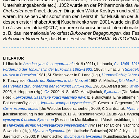
Unterhaltungsabende etc.). 1992 wurde an der Philharmonie das
Ak
Orchester
gegründet, dessen Dirigenten Wiktor Kostrysh und seit 
waren. Im selben Jahr schuf man den Lehrstuhl für Musik an der Ju
dessen erster Inhaber Andrij Kuschnirenko war. 2001 wurde ein jü
In
Cz.
werden aktuell(2017) mehrere ukrainische und international
z. B. das internationale Volksfest
Bukowiner Begegnungen,
das Fest
Bukowiner November,
das Rock-Festival
INFORMAL BUKOVINA
LITERATUR
I. Lihaciu in
Acta Iassyensia comparationis
Nr. 9 (2011); I. Lihaciu,
Cz. 1848–1918
Förderung der Tonkunst in der Bukowina 1862–1902,
1903; I. Lihaciu in
Spiegel
Muzica in Bucovina
1981; St. Stefanowicz in F. Lang (Hg.),
Hundertfünfzig Jahre
E. Turczynski,
Gesch. der Bukowina in der Neuzeit
1993; A. Mikulicz,
Die Musik i
des Vereins zur Förderung der Tonkunst 1775–1862,
1903; A. Afsari (Red.),
Myth
2005; H. Heppner (Hg.),
Cz.
2000; N. Struk/O. Matwijtschuk,
Буковина
[Die Bukow
(Red.),
Буковина. Загальне краєзнавство наук
[Die Bukowina. Eine allgemein
Botuschans’kyj et al.,
Чернівці: Історія і сучасність
[C. Gesch. u. Gegenwart] 2
Світ пісенної краси
[Die Welt der Liederschönheit] 2009; K. Saintschuk,
Музичн
[Musikausbildung in der Bukowina] 2011; A. Kuschnirenko/O. Zaluts’kyj/J. Wysch
культури й освіти Буковини
[Gesch. der Musikkultur und Musikausbildung in d
in
Науковий вісник Чернівецького університету
[Wissenschaftliche Nachrichte
Sawtschuk (Hg.),
Музична Буковина
[Musikalische Bukowina] 2010; J. Kybitsch
Jaremtschuk] 2003; K. Demotschko,
Мистецька Буковина
[Künstlerische Bukow