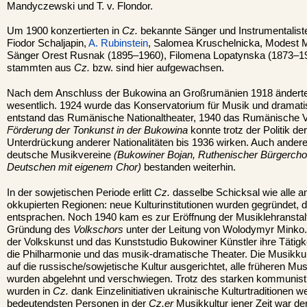
Mandyczewski und T. v. Flondor.
Um 1900 konzertierten in
Cz.
bekannte Sänger und Instrumentaliste
Fiodor Schaljapin,
A. Rubinstein
, Salomea Kruschelnicka, Modest 
Sänger Orest Rusnak (1895–1960), Filomena Lopatynska (1873–1
stammten aus
Cz.
bzw. sind hier aufgewachsen.
Nach dem Anschluss der Bukowina an Großrumänien 1918 änderte
wesentlich. 1924 wurde das Konservatorium für Musik und dramatis
entstand das Rumänische Nationaltheater, 1940 das Rumänische 
Förderung der Tonkunst in der Bukowina
konnte trotz der Politik d
Unterdrückung anderer Nationalitäten bis 1936 wirken. Auch ander
deutsche Musikvereine
(Bukowiner Bojan, Ruthenischer Bürgerchor,
Deutschen mit eigenem Chor)
bestanden weiterhin.
In der sowjetischen Periode erlitt
Cz.
dasselbe Schicksal wie alle 
okkupierten Regionen: neue Kulturinstitutionen wurden gegründet, di
entsprachen. Noch 1940 kam es zur Eröffnung der Musiklehransta
Gründung des
Volkschors
unter der Leitung von Wolodymyr Minko
der Volkskunst und das Kunststudio Bukowiner Künstler ihre Tätigke
die Philharmonie und das musik-dramatische Theater. Die Musikkultu
auf die russische/sowjetische Kultur ausgerichtet, alle früheren Mus
wurden abgelehnt und verschwiegen. Trotz des starken kommunist
wurden in
Cz.
dank Einzelinitiativen ukrainische Kulturtraditionen we
bedeutendsten Personen in der
Cz.er
Musikkultur jener Zeit war de