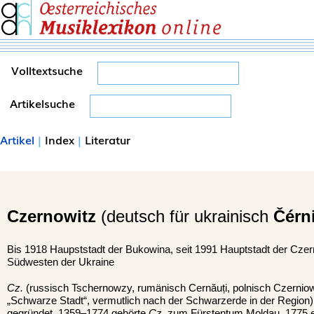
Volltextsuche
Artikelsuche
Artikel
|
Index
|
Literatur
Czernowitz
(deutsch für ukrainisch
Čérn
Bis 1918 Haupststadt der Bukowina, seit 1991 Hauptstadt der Czern
Südwesten der Ukraine
Cz.
(russisch Tschernowzy, rumänisch Cernăuți, polnisch Czerniow
„Schwarze Stadt“, vermutlich nach der Schwarzerde in der Region
gegründet. 1359–1774 gehörte
Cz.
zum Fürstentum Moldau, 1775 e