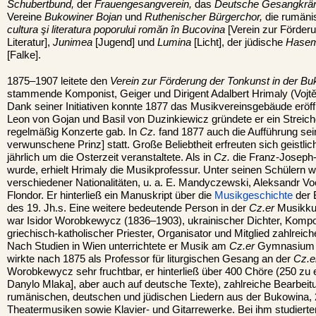
Schubertbund,
der
Frauengesangverein,
das
Deutsche Gesangkrä
Vereine
Bukowiner Bojan
und
Ruthenischer Bürgerchor,
die rumän
cultura şi literatura poporului romăn în Bucovina
[Verein zur Förder
Literatur],
Junimea
[Jugend] und
Lumina
[Licht], der jüdische
Hasem
[Falke].
1875–1907 leitete den
Verein zur Förderung der Tonkunst in der B
stammende Komponist, Geiger und Dirigent Adalbert Hrimaly (Vojt
Dank seiner Initiativen konnte 1877 das Musikvereinsgebäude eröffn
Leon von Gojan und Basil von Duzinkiewicz gründete er ein Streichq
regelmäßig Konzerte gab. In
Cz.
fand 1877 auch die Aufführung se
verwunschene Prinz] statt. Große Beliebtheit erfreuten sich geistli
jährlich um die Osterzeit veranstaltete. Als in
Cz.
die Franz-Joseph-
wurde, erhielt Hrimaly die Musikprofessur. Unter seinen Schülern 
verschiedener Nationalitäten, u. a. E. Mandyczewski, Aleksandr Vo
Flondor. Er hinterließ ein Manuskript über die
Musikgeschichte
der B
des 19. Jh.s. Eine weitere bedeutende Person in der
Cz.er
Musikkul
war Isidor Worobkewycz (1836–1903), ukrainischer Dichter, Komp
griechisch-katholischer Priester, Organisator und Mitglied zahlreiche
Nach Studien in Wien unterrichtete er Musik am
Cz.er
Gymnasium u
wirkte nach 1875 als Professor für liturgischen Gesang an der
Cz.e
Worobkewycz sehr fruchtbar, er hinterließ über 400 Chöre (250 zu 
Danylo Mlaka], aber auch auf deutsche Texte), zahlreiche Bearbeit
rumänischen, deutschen und jüdischen Liedern aus der Bukowina,
Theatermusiken sowie Klavier- und Gitarrewerke. Bei ihm studiert