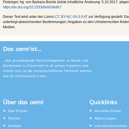
Flotzinger, hg. von Barbara Boisits (letzte inhaltliche Änderung:
5.10.2017
, abge
https://dx.doi.org/10.1553/0x0036dfc7
Dieser Text wird unter der Lizenz
CC BY-NC-SA 3.0 AT
zur Verfügung gestellt. Da
unterliegt abweichenden Bestimmungen; Angaben zu den Urheberrechten finden s
Medien.
Das
oeml
ist...
...das grundlegende Nachschlagewerk zu Musik und
Musikleben in Österreich in all seinen Facetten und
richtet sich an die wissenschaftliche Fachwelt ebenso
wie an interessierte Laien.
Über das
oeml
Quicklinks
Das Projekt
Aktuelles/Home
Partner
Abkürzungen
Kontakt
Literaturverzeichnis