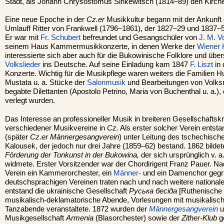
Stadt, als Johann Chrysostomus Sinkewitsch (1814–89) den Kirchen
Eine neue Epoche in der
Cz.er
Musikkultur begann mit der Ankunft
Umlauff Ritter von Frankwell (1796–1861), der 1827–29 und 1837–5
Er war mit
Fr. Schubert
befreundet und Gesangschüler von
J. M. V
seinem Haus Kammermusikkonzerte, in denen Werke der
Wiener 
interessierte sich aber auch für die Bukowinische Folklore und über
Volkslieder
ins Deutsche. Auf seine Einladung kam 1847
F. Liszt
in 
Konzerte. Wichtig für die Musikpflege waren weiters die Familien H
Mustata u. a. Stücke der
Salonmusik
und Bearbeitungen von Volksm
begabte Dilettanten (Apostolo Petrino, Maria von Buchenthal u. a.)
verlegt wurden.
Das Interesse an professioneller Musik in breiteren Gesellschaftsk
verschiedener Musikvereine in
Cz.
Als erster solcher Verein entst
(später
Cz.er Männergesangverein
) unter Leitung des tschechisch
Kalousek, der jedoch nur drei Jahre (1859–62) bestand. 1862 bildet
Förderung der Tonkunst in der Bukowina,
der sich ursprünglich v. 
widmete. Erster Vorsitzender war der Chordirigent Franz Pauer. N
Verein ein Kammerorchester, ein
Männer-
und ein Damenchor gegr
deutschsprachigen Vereinen traten nach und nach weitere national
entstand die ukrainische Gesellschaft
Руська бесіда
[Ruthenische 
musikalisch-deklamatorische Abende, Vorlesungen mit musikalis
Tanzabende veranstaltete. 1872 wurden der
Männergesangverein
u
Musikgesellschaft
Armenia
(Blasorchester) sowie der
Zither-Klub
ge