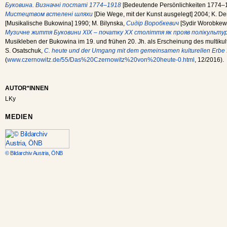
Буковина. Визначні постаті 1774–1918
[Bedeutende Persönlichkeiten 1774–1
Мистецтвом встелені шляхи
[Die Wege, mit der Kunst ausgelegt] 2004; K. D
[Musikalische Bukowina] 1990; M. Bilynska,
Сидір Воробкевич
[Sydir Worobkewyt
Музичне життя Буковини ХІХ – початку ХХ століття як прояв полікульту
Musikleben der Bukowina im 19. und frühen 20. Jh. als Erscheinung des multikultu
S. Osatschuk,
C. heute und der Umgang mit dem gemeinsamen kulturellen Erbe
(
www.czernowitz.de/55/Das%20Czernowitz%20von%20heute-0.html
, 12/2016).
AUTOR*INNEN
LKy
MEDIEN
© Bildarchiv Austria, ÖNB