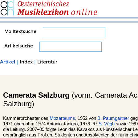
Volltextsuche
Artikelsuche
Artikel
|
Index
|
Literatur
Camerata Salzburg
(vorm. Camerata A
Salzburg)
Kammerorchester des
Mozarteums
, 1952 von
B. Paumgartner
gegr
1971 übernahm 1974 Antonio Janigro, 1978–97
S. Végh
sowie 1997
die Leitung. 2007–09 folgte Leonidas Kavakos als künstlerischer Lei
ursprünglich aus Prof.en, Studenten und Absolventen der nunmehr