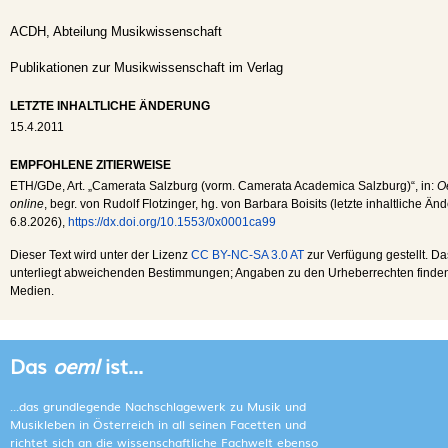
ACDH, Abteilung Musikwissenschaft
Publikationen zur Musikwissenschaft im Verlag
LETZTE INHALTLICHE ÄNDERUNG
15.4.2011
EMPFOHLENE ZITIERWEISE
ETH
/
GDe
, Art. „Camerata Salzburg (vorm. Camerata Academica Salzburg)“, in:
O
online
, begr. von Rudolf Flotzinger, hg. von Barbara Boisits (letzte inhaltliche Ä
6.8.2026
),
https://dx.doi.org/10.1553/0x0001ca99
Dieser Text wird unter der Lizenz
CC BY-NC-SA 3.0 AT
zur Verfügung gestellt. Da
unterliegt abweichenden Bestimmungen; Angaben zu den Urheberrechten finden s
Medien.
Das
oeml
ist...
...das grundlegende Nachschlagewerk zu Musik und
Musikleben in Österreich in all seinen Facetten und
richtet sich an die wissenschaftliche Fachwelt ebenso