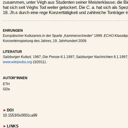
zusammen, unter Végh aus Studenten seiner Meisterklasse; die 
hat sich seit Véghs Tod weiter gelockert. Die
C. a.
hat sich als Spe
18. Jh.s durch eine rege Konzerttätigkeit und zahlreiche Tonträger int
EHRUNGEN
Europäischer Kulturpreis in der Sparte „Kammerorchester“ 1999.
ECHO Klassikp
Konzerteinspielung des Jahres, 19. Jahrhundert 2009.
LITERATUR
Salzburger KulturL
1987;
Die Presse
8.1.1997;
Salzburger Nachrichten
8.1.1997
www.wikipedia.org
(3/2011).
AUTOR*INNEN
ETH
GDe
►
DOI
10.1553/0x0001ca99
►
LINKS