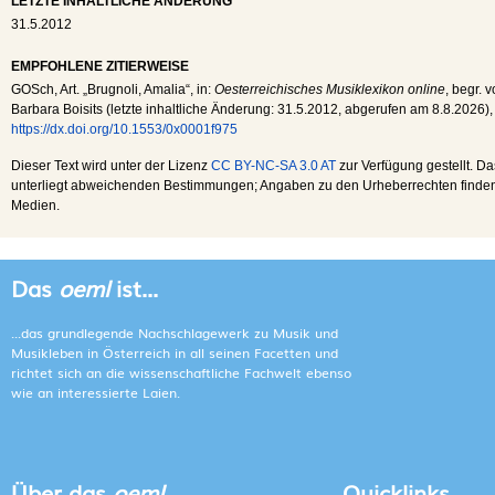
LETZTE INHALTLICHE ÄNDERUNG
31.5.2012
EMPFOHLENE ZITIERWEISE
GOSch
, Art. „Brugnoli, Amalia“, in:
Oesterreichisches Musiklexikon online
, begr. 
Barbara Boisits (letzte inhaltliche Änderung:
31.5.2012
, abgerufen am
8.8.2026
),
https://dx.doi.org/10.1553/0x0001f975
Dieser Text wird unter der Lizenz
CC BY-NC-SA 3.0 AT
zur Verfügung gestellt. Da
unterliegt abweichenden Bestimmungen; Angaben zu den Urheberrechten finden s
Medien.
Das
oeml
ist...
...das grundlegende Nachschlagewerk zu Musik und
Musikleben in Österreich in all seinen Facetten und
richtet sich an die wissenschaftliche Fachwelt ebenso
wie an interessierte Laien.
Über das
oeml
Quicklinks