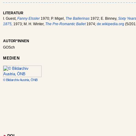
LITERATUR
I. Guest,
Fanny Elssler
1970; P. Migel,
The Ballerinas
1972; E. Binney,
Sixty Years
1875,
1973; M. H. Winter,
The Pre-Romantic Ballet
1974;
de.wikipedia.org
(5/201
AUTOR*INNEN
GOSch
MEDIEN
© Bildarchiv Austria, ÖNB