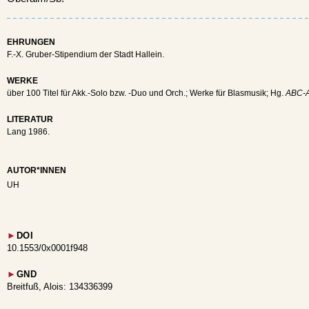
EHRUNGEN
F.-X. Gruber-Stipendium der Stadt Hallein.
WERKE
über 100 Titel für Akk.-Solo bzw. -Duo und Orch.; Werke für Blasmusik; Hg.
ABC-A
LITERATUR
Lang 1986.
AUTOR*INNEN
UH
►
DOI
10.1553/0x0001f948
►
GND
Breitfuß, Alois: 134336399