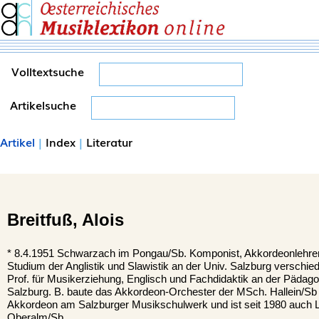
Volltextsuche
Artikelsuche
Artikel
|
Index
|
Literatur
Breitfuß,
Alois
*
8.4.1951
Schwarzach im Pongau/Sb.
Komponist, Akkordeonlehrer
Studium der Anglistik und Slawistik an der Univ. Salzburg verschi
Prof. für Musikerziehung, Englisch und Fachdidaktik an der Pädag
Salzburg. B. baute das Akkordeon-Orchester der MSch. Hallein/Sb a
Akkordeon am Salzburger Musikschulwerk und ist seit 1980 auch Le
Oberalm/Sb.