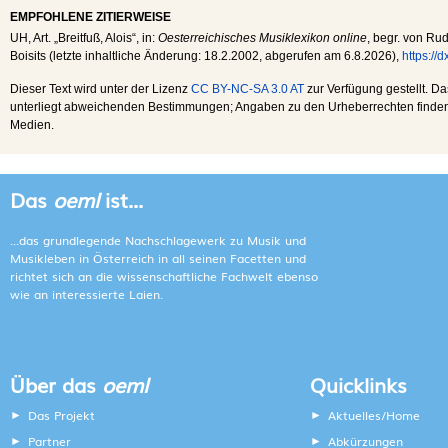
EMPFOHLENE ZITIERWEISE
UH
, Art. „Breitfuß, Alois“, in:
Oesterreichisches Musiklexikon online
, begr. von Rud
Boisits (letzte inhaltliche Änderung:
18.2.2002
, abgerufen am
6.8.2026
),
https://
Dieser Text wird unter der Lizenz
CC BY-NC-SA 3.0 AT
zur Verfügung gestellt. Da
unterliegt abweichenden Bestimmungen; Angaben zu den Urheberrechten finden s
Medien.
Das
oeml
ist...
...das grundlegende Nachschlagewerk zu Musik und
Musikleben in Österreich in all seinen Facetten und
richtet sich an die wissenschaftliche Fachwelt ebenso
wie an interessierte Laien.
Über das
oeml
Quicklinks
Das Projekt
Aktuelles/Home
Partner
Abkürzungen