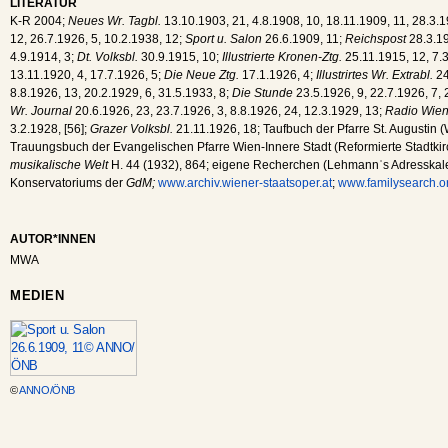
LITERATUR
K-R 2004;
Neues Wr. Tagbl.
13.10.1903, 21, 4.8.1908, 10, 18.11.1909, 11, 28.3.1
12, 26.7.1926, 5, 10.2.1938, 12;
Sport u. Salon
26.6.1909, 11;
Reichspost
28.3.19
4.9.1914, 3;
Dt. Volksbl.
30.9.1915, 10;
Illustrierte Kronen-Ztg.
25.11.1915, 12, 7.
13.11.1920, 4, 17.7.1926, 5;
Die Neue Ztg.
17.1.1926, 4;
Illustrirtes Wr. Extrabl.
24
8.8.1926, 13, 20.2.1929, 6, 31.5.1933, 8;
Die Stunde
23.5.1926, 9, 22.7.1926, 7, 
Wr. Journal
20.6.1926, 23, 23.7.1926, 3, 8.8.1926, 24, 12.3.1929, 13;
Radio Wie
3.2.1928, [56];
Grazer Volksbl.
21.11.1926, 18; Taufbuch der Pfarre St. Augustin (W
Trauungsbuch der Evangelischen Pfarre Wien-Innere Stadt (Reformierte Stadtki
musikalische Welt
H. 44 (1932), 864; eigene Recherchen (Lehmannʾs Adresskale
Konservatoriums der
GdM;
www.archiv.wiener-staatsoper.at
;
www.familysearch.o
AUTOR*INNEN
MWA
MEDIEN
©
ANNO/ÖNB