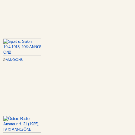
©
ANNO/ÖNB