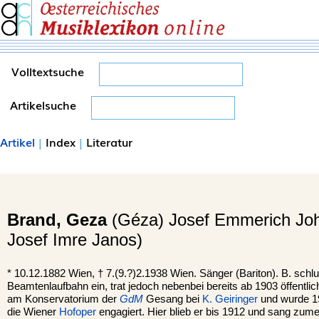
Volltextsuche
Artikelsuche
Artikel
|
Index
|
Literatur
Brand,
Geza
(Géza) Josef Emmerich Joh
Josef Imre Janos)
*
10.12.1882
Wien
, †
7.(9.?)2.1938 Wien. Sänger (Bariton). B. schl
Beamtenlaufbahn ein, trat jedoch nebenbei bereits ab 1903 öffentlic
am Konservatorium der
GdM
Gesang bei
K. Geiringer
und wurde 1
die Wiener
Hofoper
engagiert. Hier blieb er bis 1912 und sang zume