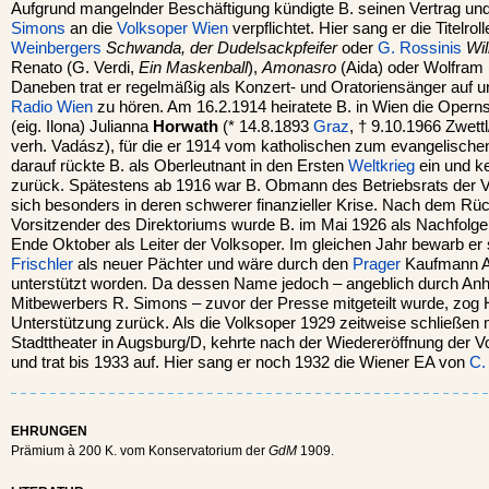
Aufgrund mangelnder Beschäftigung kündigte B. seinen Vertrag un
Simons
an die
Volksoper Wien
verpflichtet. Hier sang er die Titelrol
Weinbergers
Schwanda, der Dudelsackpfeifer
oder
G. Rossinis
Wil
Renato (G. Verdi,
Ein Maskenball
),
Amonasro
(Aida) oder Wolfram 
Daneben trat er regelmäßig als Konzert- und Oratoriensänger auf u
Radio Wien
zu hören. Am 16.2.1914 heiratete B. in Wien die Opern
(eig. Ilona) Julianna
Horwath
(* 14.8.1893
Graz
, † 9.10.1966 Zwet
verh. Vadász), für die er 1914 vom katholischen zum evangelische
darauf rückte B. als Oberleutnant in den Ersten
Weltkrieg
ein und ke
zurück. Spätestens ab 1916 war B. Obmann des Betriebsrats der V
sich besonders in deren schwerer finanzieller Krise. Nach dem Rüc
Vorsitzender des Direktoriums wurde B. im Mai 1926 als Nachfolger
Ende Oktober als Leiter der Volksoper. Im gleichen Jahr bewarb e
Frischler
als neuer Pächter und wäre durch den
Prager
Kaufmann Alf
unterstützt worden. Da dessen Name jedoch – angeblich durch Anh
Mitbewerbers R. Simons – zuvor der Presse mitgeteilt wurde, zog H
Unterstützung zurück. Als die Volksoper 1929 zeitweise schließen 
Stadttheater in Augsburg/D, kehrte nach der Wiedereröffnung der 
und trat bis 1933 auf. Hier sang er noch 1932 die Wiener EA von
C.
EHRUNGEN
Prämium à 200 K. vom Konservatorium der
GdM
1909.