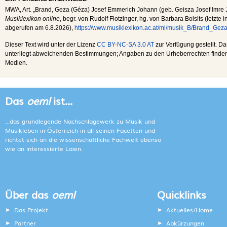
MWA
, Art. „Brand, Geza (Géza) Josef Emmerich Johann (geb. Geisza Josef Imre J
Musiklexikon online
, begr. von Rudolf Flotzinger, hg. von Barbara Boisits (letzte
abgerufen am
6.8.2026
),
https://www.musiklexikon.ac.at/ml/musik_B/Brand_Geza
Dieser Text wird unter der Lizenz
CC BY-NC-SA 3.0 AT
zur Verfügung gestellt. Da
unterliegt abweichenden Bestimmungen; Angaben zu den Urheberrechten finden s
Medien.
Das
oeml
ist...
...das grundlegende Nachschlagewerk zu Musik und
Musikleben in Österreich in all seinen Facetten und
richtet sich an die wissenschaftliche Fachwelt ebenso
wie an interessierte Laien.
Über das
oeml
Quicklinks
Das Projekt
Aktuelles/Home
Partner
Abkürzungen