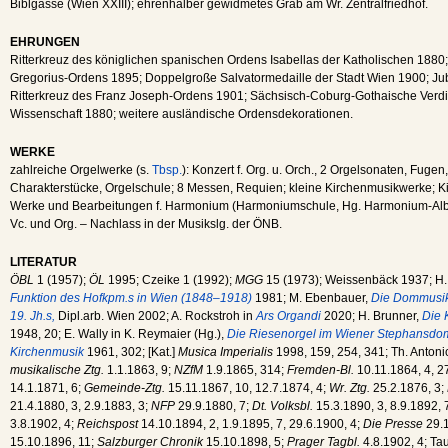
Biblgasse (Wien XXIII); ehrenhalber gewidmetes Grab am Wr. Zentralfriedhof.
EHRUNGEN
Ritterkreuz des königlichen spanischen Ordens Isabellas der Katholischen 1880;
Gregorius-Ordens 1895; Doppelgroße Salvatormedaille der Stadt Wien 1900; Ju
Ritterkreuz des Franz Joseph-Ordens 1901; Sächsisch-Coburg-Gothaische Verdie
Wissenschaft 1880; weitere ausländische Ordensdekorationen.
WERKE
zahlreiche Orgelwerke (s.
Tbsp.
): Konzert f. Org. u. Orch., 2 Orgelsonaten, Fugen
Charakterstücke, Orgelschule; 8 Messen, Requien; kleine Kirchenmusikwerke; Kir
Werke und Bearbeitungen f. Harmonium (Harmoniumschule, Hg. Harmonium-Album
Vc. und Org. – Nachlass in der Musikslg. der ÖNB.
LITERATUR
ÖBL
1 (1957);
ÖL
1995; Czeike 1 (1992);
MGG
15 (1973); Weissenbäck 1937; H
Funktion des Hofkpm.s in Wien (1848–1918)
1981; M. Ebenbauer,
Die Dommusik
19. Jh.s,
Dipl.arb. Wien 2002; A. Rockstroh in
Ars Organdi
2020; H. Brunner,
Die 
1948, 20; E. Wally in K. Reymaier (Hg.),
Die Riesenorgel im Wiener Stephansdo
Kirchenmusik
1961, 302; [Kat.]
Musica Imperialis
1998, 159, 254, 341; Th. Antoni
musikalische Ztg.
1.1.1863, 9;
NZfM
1.9.1865, 314;
Fremden-Bl.
10.11.1864, 4, 27
14.1.1871, 6;
Gemeinde-Ztg.
15.11.1867, 10, 12.7.1874, 4;
Wr. Ztg.
25.2.1876, 3;
21.4.1880, 3, 2.9.1883, 3;
NFP
29.9.1880, 7;
Dt. Volksbl.
15.3.1890, 3, 8.9.1892, 
3.8.1902, 4;
Reichspost
14.10.1894, 2, 1.9.1895, 7, 29.6.1900, 4;
Die Presse
29.1
15.10.1896, 11;
Salzburger Chronik
15.10.1898, 5;
Prager Tagbl.
4.8.1902, 4; Ta