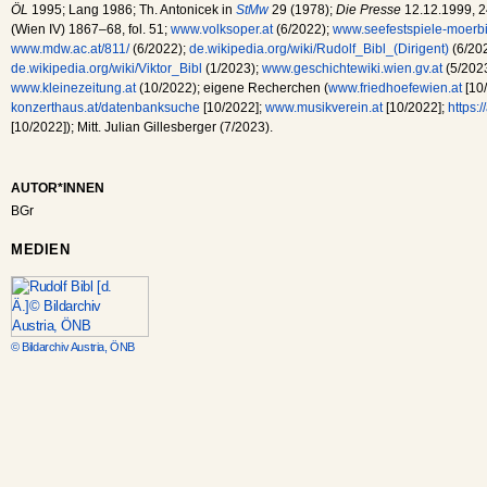
ÖL
1995; Lang 1986; Th. Antonicek in
StMw
29 (1978);
Die Presse
12.12.1999, 2
(Wien IV) 1867–68, fol. 51;
www.volksoper.at
(6/2022);
www.seefestspiele-moerbi
www.mdw.ac.at/811/
(6/2022);
de.wikipedia.org/wiki/Rudolf_Bibl_(Dirigent)
(6/202
de.wikipedia.org/wiki/Viktor_Bibl
(1/2023);
www.geschichtewiki.wien.gv.at
(5/202
www.kleinezeitung.at
(10/2022); eigene Recherchen (
www.friedhoefewien.at
[10/
konzerthaus.at/datenbanksuche
[10/2022];
www.musikverein.at
[10/2022];
https:/
[10/2022]); Mitt. Julian Gillesberger (7/2023).
AUTOR*INNEN
BGr
MEDIEN
© Bildarchiv Austria, ÖNB