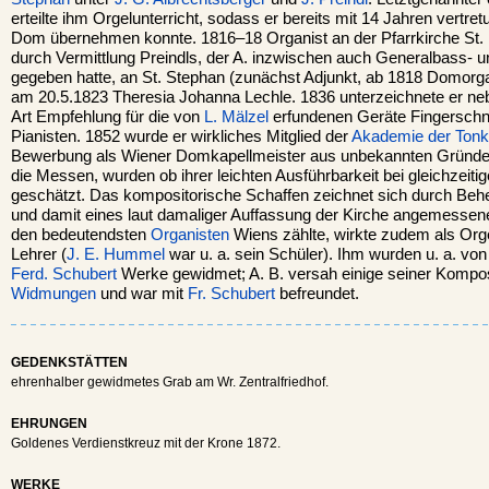
erteilte ihm Orgelunterricht, sodass er bereits mit 14 Jahren vertr
Dom übernehmen konnte. 1816–18 Organist an der Pfarrkirche St. 
durch Vermittlung Preindls, der A. inzwischen auch Generalbass- u
gegeben hatte, an St. Stephan (zunächst Adjunkt, ab 1818 Domorg
am 20.5.1823 Theresia Johanna Lechle. 1836 unterzeichnete er ne
Art Empfehlung für die von
L. Mälzel
erfundenen Geräte Fingerschne
Pianisten. 1852 wurde er wirkliches Mitglied der
Akademie der Tonk
Bewerbung als Wiener Domkapellmeister aus unbekannten Gründen
die Messen, wurden ob ihrer leichten Ausführbarkeit bei gleichzeitig
geschätzt. Das kompositorische Schaffen zeichnet sich durch Be
und damit eines laut damaliger Auffassung der Kirche angemessenen
den bedeutendsten
Organisten
Wiens zählte, wirkte zudem als Org
Lehrer (
J. E. Hummel
war u. a. sein Schüler). Ihm wurden u. a. vo
Ferd. Schubert
Werke gewidmet; A. B. versah einige seiner Kompos
Widmungen
und war mit
Fr. Schubert
befreundet.
GEDENKSTÄTTEN
ehrenhalber gewidmetes Grab am Wr. Zentralfriedhof.
EHRUNGEN
Goldenes Verdienstkreuz mit der Krone 1872.
WERKE