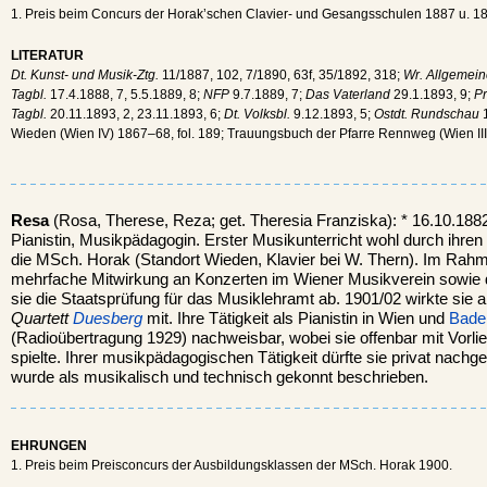
1. Preis beim Concurs der Horak’schen Clavier- und Gesangsschulen 1887 u. 1
LITERATUR
Dt. Kunst- und Musik-Ztg.
11/1887, 102, 7/1890, 63f, 35/1892, 318;
Wr. Allgemein
Tagbl.
17.4.1888, 7, 5.5.1889, 8;
NFP
9.7.1889, 7;
Das Vaterland
29.1.1893, 9;
Pr
Tagbl.
20.11.1893, 2, 23.11.1893, 6;
Dt. Volksbl.
9.12.1893, 5;
Ostdt. Rundschau
1
Wieden (Wien IV) 1867–68, fol. 189; Trauungsbuch der Pfarre Rennweg (Wien III
Resa
(Rosa, Therese, Reza; get. Theresia Franziska): * 16.10.188
Pianistin, Musikpädagogin. Erster Musikunterricht wohl durch ihren
die MSch. Horak (Standort Wieden, Klavier bei W. Thern). Im Rah
mehrfache Mitwirkung an Konzerten im Wiener Musikverein sowi
sie die Staatsprüfung für das Musiklehramt ab. 1901/02 wirkte sie
Quartett
Duesberg
mit. Ihre Tätigkeit als Pianistin in Wien und
Bade
(Radioübertragung 1929) nachweisbar, wobei sie offenbar mit Vorli
spielte. Ihrer musikpädagogischen Tätigkeit dürfte sie privat nachge
wurde als musikalisch und technisch gekonnt beschrieben.
EHRUNGEN
1. Preis beim Preisconcurs der Ausbildungsklassen der MSch. Horak 1900.