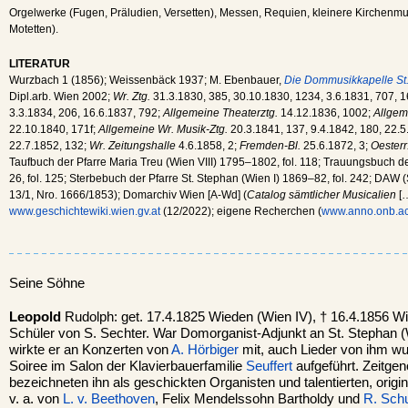
Orgelwerke (Fugen, Präludien, Versetten), Messen, Requien, kleinere Kirchenmus
Motetten).
LITERATUR
Wurzbach 1 (1856); Weissenbäck 1937; M. Ebenbauer,
Die Dommusikkapelle St.
Dipl.arb. Wien 2002;
Wr. Ztg.
31.3.1830, 385, 30.10.1830, 1234, 3.6.1831, 707, 1
3.3.1834, 206, 16.6.1837, 792;
Allgemeine Theaterztg.
14.12.1836, 1002;
Allgem
22.10.1840, 171f;
Allgemeine Wr. Musik-Ztg.
20.3.1841, 137, 9.4.1842, 180, 22.5
22.7.1852, 132;
Wr. Zeitungshalle
4.6.1858, 2;
Fremden-Bl.
25.6.1872, 3;
Oesterr
Taufbuch der Pfarre Maria Treu (Wien VIII) 1795–1802, fol. 118; Trauungsbuch d
26, fol. 125; Sterbebuch der Pfarre St. Stephan (Wien I) 1869–82, fol. 242; DAW (
13/1, Nro. 1666/1853); Domarchiv Wien [A-Wd] (
Catalog sämtlicher Musicalien
[…
www.geschichtewiki.wien.gv.at
(12/2022); eigene Recherchen (
www.anno.onb.ac
Seine Söhne
Leopold
Rudolph: get. 17.4.1825 Wieden (Wien IV), † 16.4.1856 Wi
Schüler von S. Sechter. War Domorganist-Adjunkt an St. Stephan (
wirkte er an Konzerten von
A. Hörbiger
mit, auch Lieder von ihm wu
Soiree im Salon der Klavierbauerfamilie
Seuffert
aufgeführt. Zeitge
bezeichneten ihn als geschickten Organisten und talentierten, orig
v. a. von
L. v. Beethoven
, Felix Mendelssohn Bartholdy und
R. Sc