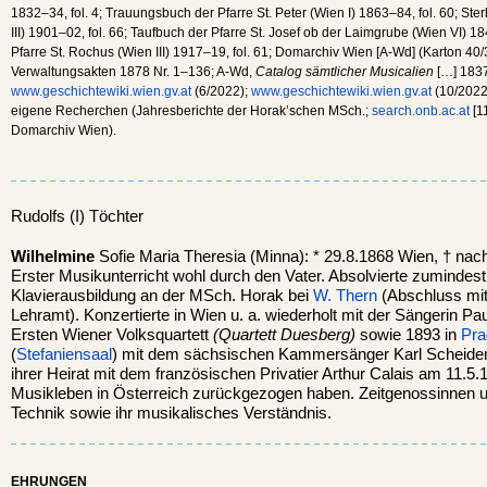
1832–34, fol. 4; Trauungsbuch der Pfarre St. Peter (Wien I) 1863–84, fol. 60; S
III) 1901–02, fol. 66; Taufbuch der Pfarre St. Josef ob der Laimgrube (Wien VI) 1
Pfarre St. Rochus (Wien III) 1917–19, fol. 61; Domarchiv Wien [A-Wd] (Karton 40
Verwaltungsakten 1878 Nr. 1–136; A-Wd,
Catalog sämtlicher Musicalien
[…] 1837
www.geschichtewiki.wien.gv.at
(6/2022);
www.geschichtewiki.wien.gv.at
(10/2022)
eigene Recherchen (Jahresberichte der Horak’schen MSch.;
search.onb.ac.at
[1
Domarchiv Wien).
Rudolfs (I) Töchter
Wilhelmine
Sofie Maria Theresia (Minna): * 29.8.1868 Wien, † nach 
Erster Musikunterricht wohl durch den Vater. Absolvierte zumindes
Klavierausbildung an der MSch. Horak bei
W. Thern
(Abschluss mit
Lehramt). Konzertierte in Wien u. a. wiederholt mit der Sängerin Pa
Ersten Wiener Volksquartett
(Quartett Duesberg)
sowie 1893 in
Pra
(
Stefaniensaal
) mit dem sächsischen Kammersänger Karl Scheidem
ihrer Heirat mit dem französischen Privatier Arthur Calais am 11.5
Musikleben in Österreich zurückgezogen haben. Zeitgenossinnen u
Technik sowie ihr musikalisches Verständnis.
EHRUNGEN