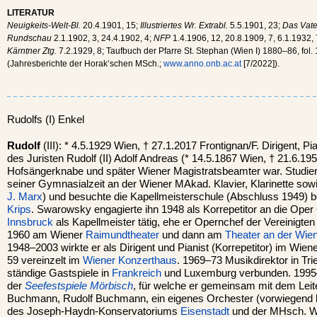
LITERATUR
Neuigkeits-Welt-Bl.
20.4.1901, 15;
Illustriertes Wr. Extrabl.
5.5.1901, 23;
Das Vate
Rundschau
2.1.1902, 3, 24.4.1902, 4;
NFP
1.4.1906, 12, 20.8.1909, 7, 6.1.1932,
Kärntner Ztg.
7.2.1929, 8; Taufbuch der Pfarre St. Stephan (Wien I) 1880–86, fol
(Jahresberichte der Horak’schen MSch.;
www.anno.onb.ac.at
[7/2022]).
Rudolfs (I) Enkel
Rudolf
(III): * 4.5.1929 Wien, † 27.1.2017 Frontignan/F. Dirigent, P
des Juristen Rudolf (II) Adolf Andreas (* 14.5.1867 Wien, † 21.6.1
Hofsängerknabe und später Wiener Magistratsbeamter war. Studie
seiner Gymnasialzeit an der Wiener MAkad. Klavier, Klarinette sowi
J. Marx
) und besuchte die Kapellmeisterschule (Abschluss 1949) 
Krips
. Swarowsky engagierte ihn 1948 als Korrepetitor an die Oper
Innsbruck
als Kapellmeister tätig, ehe er Opernchef der Vereinigt
1960 am Wiener
Raimundtheater
und dann am
Theater an der Wie
1948–2003 wirkte er als Dirigent und Pianist (Korrepetitor) im Wie
59 vereinzelt im
Wiener Konzerthaus
. 1969–73 Musikdirektor in Trie
ständige Gastspiele in
Frankreich
und Luxemburg verbunden. 1995–
der
Seefestspiele Mörbisch
, für welche er gemeinsam mit dem Leit
Buchmann, Rudolf Buchmann, ein eigenes Orchester (vorwiegend 
des Joseph-Haydn-Konservatoriums
Eisenstadt
und der MHsch. W