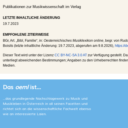
Publikationen zur Musikwissenschaft im Verlag
LETZTE INHALTLICHE ÄNDERUNG
19.7.2023
EMPFOHLENE ZITIERWEISE
BGr
, Art. „Bibl, Familie“, in:
Oesterreichisches Musiklexikon online
, begr. von Rudo
Boisits (letzte inhaltliche Änderung:
19.7.2023
, abgerufen am
9.8.2026
),
https://
Dieser Text wird unter der Lizenz
CC BY-NC-SA 3.0 AT
zur Verfügung gestellt. Da
unterliegt abweichenden Bestimmungen; Angaben zu den Urheberrechten finden s
Medien.
Das
oeml
ist...
...das grundlegende Nachschlagewerk zu Musik und
Musikleben in Österreich in all seinen Facetten und
richtet sich an die wissenschaftliche Fachwelt ebenso
wie an interessierte Laien.