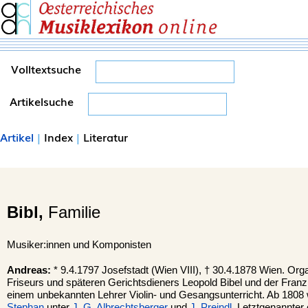
Volltextsuche
Artikelsuche
Artikel
|
Index
|
Literatur
Bibl,
Familie
Musiker:innen und Komponisten
Andreas:
* 9.4.1797 Josefstadt (Wien VIII), † 30.4.1878 Wien. Or
Friseurs und späteren Gerichtsdieners Leopold Bibel und der Franzis
einem unbekannten Lehrer Violin- und Gesangsunterricht. Ab 1808
Stephan
unter
J. G. Albrechtsberger
und
J. Preindl
. Letztgenannter 