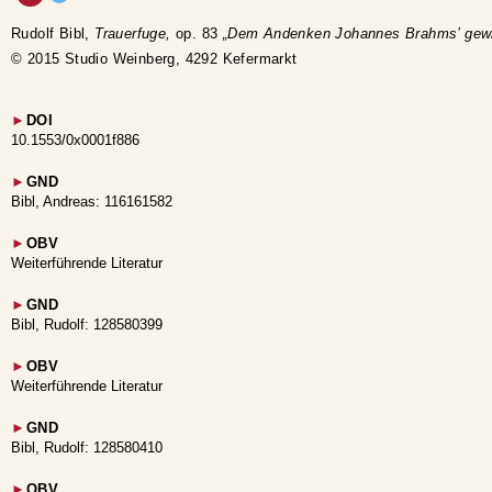
Rudolf Bibl,
Trauerfuge,
op. 83
„Dem Andenken Johannes Brahms’ gew
© 2015 Studio Weinberg, 4292 Kefermarkt
►
DOI
10.1553/0x0001f886
►
GND
Bibl, Andreas: 116161582
►
OBV
Weiterführende Literatur
►
GND
Bibl, Rudolf: 128580399
►
OBV
Weiterführende Literatur
►
GND
Bibl, Rudolf: 128580410
►
OBV