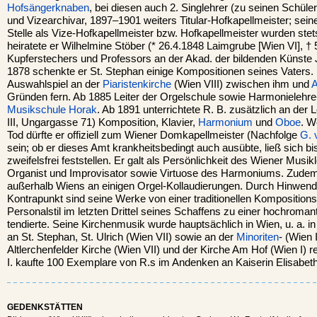
Hofsängerknaben
, bei diesen auch 2. Singlehrer (zu seinen Schüler
und Vizearchivar, 1897–1901 weiters Titular-Hofkapellmeister; sein
Stelle als Vize-Hofkapellmeister bzw. Hofkapellmeister wurden st
heiratete er Wilhelmine Stöber (* 26.4.1848 Laimgrube [Wien VI], †
Kupferstechers und Professors an der Akad. der bildenden Künste
1878 schenkte er St. Stephan einige Kompositionen seines Vaters. 
Auswahlspiel an der
Piaristenkirche
(Wien VIII) zwischen ihm und
A
Gründen fern. Ab 1885 Leiter der Orgelschule sowie Harmonielehre-
Musikschule Horak
. Ab 1891 unterrichtete R. B. zusätzlich an der 
III, Ungargasse 71) Komposition, Klavier,
Harmonium
und
Oboe
. W
Tod dürfte er offiziell zum Wiener Domkapellmeister (Nachfolge
G. 
sein; ob er dieses Amt krankheitsbedingt auch ausübte, ließ sich bi
zweifelsfrei feststellen. Er galt als Persönlichkeit des Wiener Musi
Organist und Improvisator sowie Virtuose des Harmoniums. Zudem b
außerhalb Wiens an einigen Orgel-Kollaudierungen. Durch Hinwen
Kontrapunkt sind seine Werke von einer traditionellen Komposition
Personalstil im letzten Drittel seines Schaffens zu einer hochroma
tendierte. Seine Kirchenmusik wurde hauptsächlich in Wien, u. a. in
an St. Stephan, St. Ulrich (Wien VII) sowie an der
Minoriten
- (Wien 
Altlerchenfelder Kirche (Wien VII) und der Kirche Am Hof (Wien I) r
I. kaufte 100 Exemplare von R.s im Andenken an Kaiserin Elisabe
GEDENKSTÄTTEN