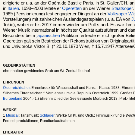
dirigierte er u.a. an der Opéra de Bastille Paris, in St. Gallen/CH, a
in
Italien
. 1999–2003 leitete er
Operetten
an der Wiener
Staatsoper
.
1989 (Pensionierung) fest engagierter Dirigent an der
Volksoper Wi
Vorstellungen) mit zahlreichen Auslandsgastspielen (u. a. EA von
J
Tokio), wobei er bis 2017 immer wieder am Pult stand. Es war ihm e
Wiener Musik international in höchster Qualität aufzuführen und 
Besonders beim
japanischen
Publikum erfreute er sich großer Belie
Operetten galt sein Bestreben der Rekonstruktion von Originalpartit
und Univ.prof.s Viktor B. (* 20.10.1870 Wien, † 15.7.1947 Attersee
GEDENKSTÄTTEN
ehrenhalber gewidmetes Grab am Wr. Zentralfriedhof.
EHRUNGEN
Österreichisches
Ehrenkreuz für Wissenschaft und Kunst I. Klasse 1988; Ehrenmi
Silbernes Ehrenzeichen f. Verdienste um die Republik Österreich 1999; Großes
Burgenland
2004; (1.) Ehrenmitglied der Seefestspiele Mörbisch 2013; Prof.-Titel
WERKE
1
Musical
; Tanzmusik;
Schlager
; Werke für Kl. und Orch.; Filmmusik (für die
Woch
Fernsehproduktionen, Rundfunkaufnahmen.
LITERATUR