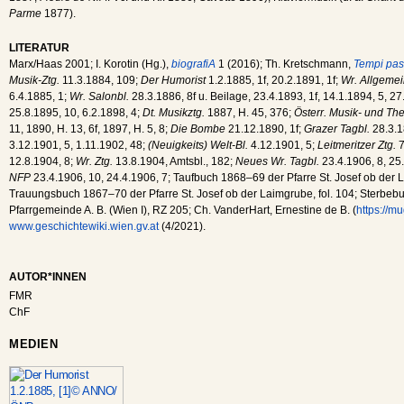
Parme
1877).
LITERATUR
Marx/Haas 2001; I. Korotin (Hg.),
biografiA
1 (2016); Th. Kretschmann,
Tempi pas
Musik-Ztg.
11.3.1884, 109;
Der Humorist
1.2.1885, 1f, 20.2.1891, 1f;
Wr. Allgemei
6.4.1885, 1;
Wr. Salonbl.
28.3.1886, 8f u. Beilage, 23.4.1893, 1f, 14.1.1894, 5, 27
25.8.1895, 10, 6.2.1898, 4;
Dt. Musikztg.
1887, H. 45, 376;
Österr. Musik- und The
11, 1890, H. 13, 6f, 1897, H. 5, 8;
Die Bombe
21.12.1890, 1f;
Grazer Tagbl.
28.3.1
3.12.1901, 5, 1.11.1902, 48;
(Neuigkeits) Welt-Bl.
4.12.1901, 5;
Leitmeritzer Ztg.
7
12.8.1904, 8;
Wr. Ztg.
13.8.1904, Amtsbl., 182;
Neues Wr. Tagbl.
23.4.1906, 8, 25
NFP
23.4.1906, 10, 24.4.1906, 7; Taufbuch 1868–69 der Pfarre St. Josef ob der L
Trauungsbuch 1867–70 der Pfarre St. Josef ob der Laimgrube, fol. 104; Sterbe
Pfarrgemeinde A. B. (Wien I), RZ 205; Ch. VanderHart, Ernestine de B. (
https://m
www.geschichtewiki.wien.gv.at
(4/2021).
AUTOR*INNEN
FMR
ChF
MEDIEN