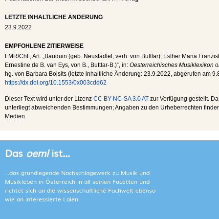
LETZTE INHALTLICHE ÄNDERUNG
23.9.2022
EMPFOHLENE ZITIERWEISE
FMR
/
ChF
, Art. „Bauduin (geb. Neustädtel, verh. von Buttlar), Esther Maria Franzi
Ernestine de B. van Eys, von B., Buttlar-B.)“, in:
Oesterreichisches Musiklexikon o
hg. von Barbara Boisits (letzte inhaltliche Änderung:
23.9.2022
, abgerufen am
9.
https://dx.doi.org/10.1553/0x003cdd62
Dieser Text wird unter der Lizenz
CC BY-NC-SA 3.0 AT
zur Verfügung gestellt. Da
unterliegt abweichenden Bestimmungen; Angaben zu den Urheberrechten finden s
Medien.
Das
oeml
ist...
...das grundlegende Nachschlagewerk zu Musik und
Musikleben in Österreich in all seinen Facetten und
richtet sich an die wissenschaftliche Fachwelt ebenso
wie an interessierte Laien.