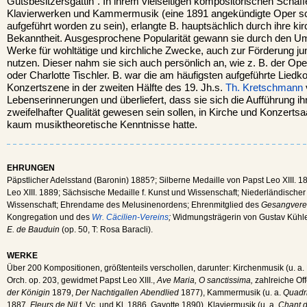
Gutsbesitzersgattin“. In ihrem vielseitigen kompositorischen Schaff
Klavierwerken und Kammermusik (eine 1891 angekündigte Oper sche
aufgeführt worden zu sein), erlangte B. hauptsächlich durch ihre 
Bekanntheit. Ausgesprochene Popularität gewann sie durch den Um
Werke für wohltätige und kirchliche Zwecke, auch zur Förderung ju
nutzen. Dieser nahm sie sich auch persönlich an, wie z. B. der O
oder Charlotte Tischler. B. war die am häufigsten aufgeführte Lied
Konzertszene in der zweiten Hälfte des 19. Jh.s.
Th. Kretschmann
Lebenserinnerungen und überliefert, dass sie sich die Aufführung ih
zweifelhafter Qualität gewesen sein sollen, in Kirche und Konzertsaa
kaum musiktheoretische Kenntnisse hatte.
EHRUNGEN
Päpstlicher Adelsstand (Baronin) 1885?; Silberne Medaille von Papst Leo XIII. 
Leo XIII. 1889; Sächsische Medaille f. Kunst und Wissenschaft; Niederländischer O
Wissenschaft; Ehrendame des Melusinenordens; Ehrenmitglied des
Gesangverei
Kongregation und des
Wr. Cäcilien-Vereins
;
Widmungsträgerin von Gustav Kühle
E. de Bauduin
(op. 50, T: Rosa Baracli).
WERKE
Über 200 Kompositionen, größtenteils verschollen, darunter: Kirchenmusik (u. a. 
Orch. op. 203, gewidmet Papst Leo XIII.,
Ave Maria, O sanctissima,
zahlreiche Offe
der Königin
1879,
Der Nachtigallen Abendlied
1877), Kammermusik (u. a.
Quadri
1887,
Fleurs de Nil
f. Vc. und Kl. 1886, Gavotte 1890), Klaviermusik (u. a.
Chant d