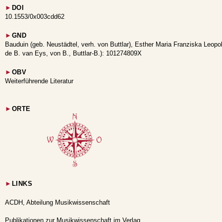
►
DOI
10.1553/0x003cdd62
►
GND
Bauduin (geb. Neustädtel, verh. von Buttlar), Esther Maria Franziska Leopol
de B. van Eys, von B., Buttlar-B.): 101274809X
►
OBV
Weiterführende Literatur
►
ORTE
►
LINKS
ACDH, Abteilung Musikwissenschaft
Publikationen zur Musikwissenschaft im Verlag