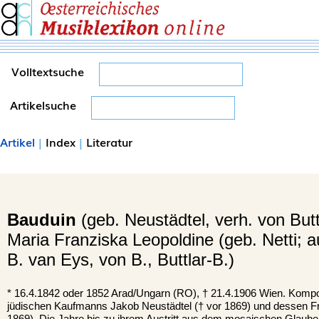
Volltextsuche
Artikelsuche
Artikel
|
Index
|
Literatur
Bauduin
(geb. Neustädtel, verh. von Butt
Maria Franziska Leopoldine (geb. Netti; 
B. van Eys, von B., Buttlar-B.)
*
16.4.1842 oder 1852
Arad
/Ungarn (RO), †
21.4.1906
Wien
. Kompo
jüdischen Kaufmanns Jakob Neustädtel († vor 1869) und dessen Fr