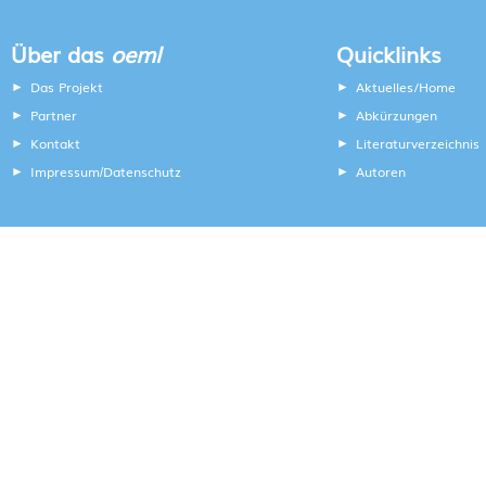
Über das
oeml
Quicklinks
Das Projekt
Aktuelles/Home
Partner
Abkürzungen
Kontakt
Literaturverzeichnis
Impressum
Datenschutz
Autoren
/