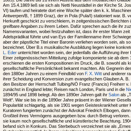
1869). Die Jahre bis zu ihrem Austritt aus dem mosaischen Glaube
Am 15.4.1869 ließ sie sich als Netti Neustädtel in der Kirche St. J
VI) taufen und heiratete dort eine Woche später den k. k. Maschin
Antwerpen/B, † 1899 Graz), der in Pola (Pula/I) stationiert war. B. v
Herkunft geschickt zu verschleiern, in zeitgenössischen Berichten 
greifbare Angaben zu ihrem Leben. Dafür sprechen auch die ihr zu
Namensvarianten, wobei festzuhalten ist, dass ihr erster Mann zeit
Adelsprädikat führte und van Eys der Familienname ihrer Schwiegerm
aber der päpstliche Titel einer Baronin verliehen worden sein, als s
bezeichnet. Über B.s musikalische Ausbildung liegen keine konkret
L. Eder
unterrichtet worden sein, der jedenfalls die Aufführung ihrer
Einer zeitgenössischen Mitteilung zufolge komponierte sie ab dem 
erschienen die ersten Kompositionen im Druck, die B. sowohl als k
gesellschaftliche Persönlichkeit bekannt machten. Als Gegnerin d
den 1880er Jahren zu einem Feindbild von
F. X. Witt
und anderer rad
ihrer Scheidung und Konversion zum evangelischen Glauben A. B. h
den Besitzer der Herrschaft Tulbing/NÖ Franz (Francis) Freiherr v. 
zunächst in England lebte; Reisen nach London, Paris und in die
Ni
1894/95 und 1898 belegt. Ab den 1890er Jahren galt ihr
Salon
als „T
Welt“. War sie bis in die 1890er Jahre präsent in der Wiener Gesells
Popularität schlagartig, als sie 1901 wegen Geisteskrankheit unter K
Kuratoren fungierten zunächst der Advokat Friedrich Elbogen, dann 
Großteil ihres Vermögens ausgegeben bzw. durch Betrug verloren.
sie kaum noch gesellschaftliche und künstlerische Beachtung. 1904
befand sich in Konkurs. Das Sterbebuch verzeichnet sie als „Ernesti