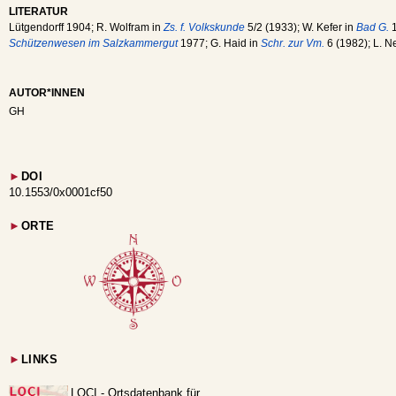
LITERATUR
Lütgendorff 1904; R. Wolfram in
Zs. f. Volkskunde
5/2 (1933); W. Kefer in
Bad G.
1
Schützenwesen im Salzkammergut
1977; G. Haid in
Schr. zur Vm.
6 (1982); L. N
AUTOR*INNEN
GH
►
DOI
10.1553/0x0001cf50
►
ORTE
►
LINKS
LOCI - Ortsdatenbank für