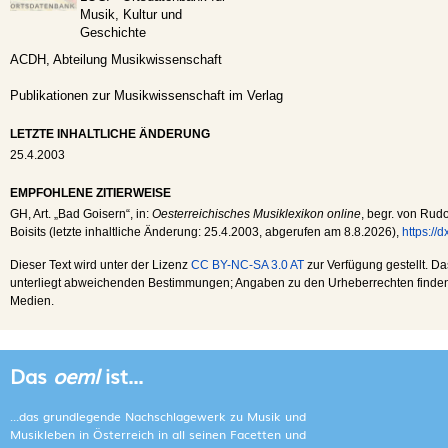
Musik, Kultur und
Geschichte
ACDH, Abteilung Musikwissenschaft
Publikationen zur Musikwissenschaft im Verlag
LETZTE INHALTLICHE ÄNDERUNG
25.4.2003
EMPFOHLENE ZITIERWEISE
GH
, Art. „Bad Goisern“, in:
Oesterreichisches Musiklexikon online
, begr. von Rudo
Boisits (letzte inhaltliche Änderung:
25.4.2003
, abgerufen am
8.8.2026
),
https://
Dieser Text wird unter der Lizenz
CC BY-NC-SA 3.0 AT
zur Verfügung gestellt. Da
unterliegt abweichenden Bestimmungen; Angaben zu den Urheberrechten finden s
Medien.
Das
oeml
ist...
...das grundlegende Nachschlagewerk zu Musik und
Musikleben in Österreich in all seinen Facetten und