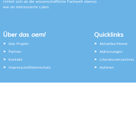
richtet sich an die wissenschaftliche Fachwelt ebenso
wie an interessierte Laien.
Über das
oeml
Quicklinks
Das Projekt
Aktuelles/Home
Partner
Abkürzungen
Kontakt
Literaturverzeichnis
Impressum
Datenschutz
Autoren
/