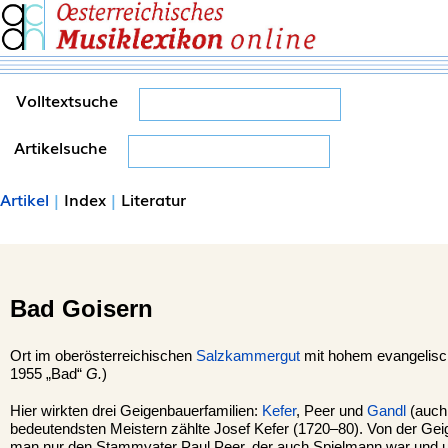
Volltextsuche
Artikelsuche
Artikel
|
Index
|
Literatur
Bad Goisern
Ort im oberösterreichischen
Salzkammergut
mit hohem evangelisch
1955 „Bad“
G.
)
Hier wirkten drei Geigenbauerfamilien:
Kefer
, Peer und
Gandl
(auch
bedeutendsten Meistern zählte Josef Kefer (1720–80). Von der Gei
man nur den Stammvater Paul Peer, der auch Spielmann war und u