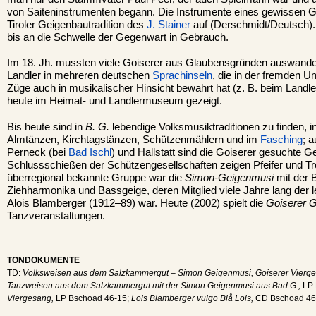
von Saiteninstrumenten begann. Die Instrumente eines gewissen 
Tiroler Geigenbautradition des
J. Stainer
auf (Derschmidt/Deutsch).
bis an die Schwelle der Gegenwart in Gebrauch.
Im 18. Jh. mussten viele Goiserer aus Glaubensgründen auswandern
Landler in mehreren deutschen
Sprachinseln
, die in der fremden U
Züge auch in musikalischer Hinsicht bewahrt hat (z. B. beim Landler
heute im Heimat- und Landlermuseum gezeigt.
Bis heute sind in
B. G.
lebendige Volksmusiktraditionen zu finden, 
Almtänzen, Kirchtagstänzen, Schützenmählern und im
Fasching
; 
Perneck (bei
Bad Ischl
) und Hallstatt sind die Goiserer gesuchte Ge
Schlussschießen der Schützengesellschaften zeigen Pfeifer und Tro
überregional bekannte Gruppe war die
Simon-Geigenmusi
mit der 
Ziehharmonika und Bassgeige, deren Mitglied viele Jahre lang der 
Alois Blamberger (1912–89) war. Heute (2002) spielt die
Goiserer 
Tanzveranstaltungen.
TONDOKUMENTE
TD:
Volksweisen aus dem Salzkammergut – Simon Geigenmusi, Goiserer Vierge
Tanzweisen aus dem Salzkammergut mit der Simon Geigenmusi aus Bad G.,
LP 
Viergesang,
LP Bschoad 46-15;
Lois Blamberger vulgo Blå Lois,
CD Bschoad 46-