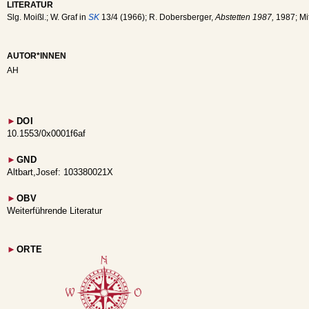
LITERATUR
Slg. Moißl.; W. Graf in
SK
13/4 (1966); R. Dobersberger,
Abstetten 1987,
1987; Mit
AUTOR*INNEN
AH
►
DOI
10.1553/0x0001f6af
►
GND
Altbart,Josef: 103380021X
►
OBV
Weiterführende Literatur
►
ORTE