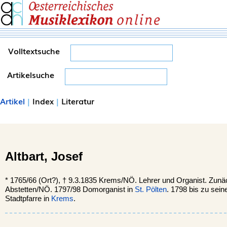
Volltextsuche
Artikelsuche
Artikel
|
Index
|
Literatur
Altbart,
Josef
*
1765/66
(Ort?),
†
9.3.1835
Krems/NÖ.
Lehrer und Organist. Zunäc
Abstetten/NÖ. 1797/98 Domorganist in
St. Pölten
. 1798 bis zu sei
Stadtpfarre in
Krems
.