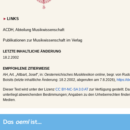
►
LINKS
ACDH, Abteilung Musikwissenschaft
Publikationen zur Musikwissenschaft im Verlag
LETZTE INHALTLICHE ÄNDERUNG
18.2.2002
EMPFOHLENE ZITIERWEISE
AH
, Art. „Altbart, Josef“, in:
Oesterreichisches Musiklexikon online
, begr. von Rudo
Boisits (letzte inhaltliche Änderung:
18.2.2002
, abgerufen am
7.8.2026
),
https://
Dieser Text wird unter der Lizenz
CC BY-NC-SA 3.0 AT
zur Verfügung gestellt. Da
unterliegt abweichenden Bestimmungen; Angaben zu den Urheberrechten finden s
Medien.
Das
oeml
ist...