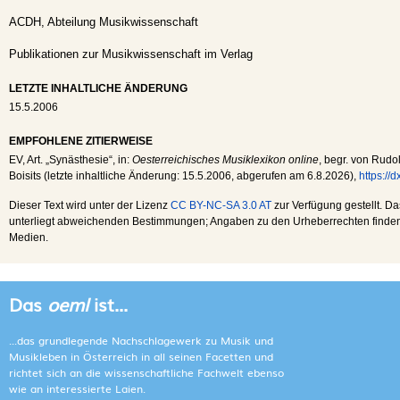
ACDH, Abteilung Musikwissenschaft
Publikationen zur Musikwissenschaft im Verlag
LETZTE INHALTLICHE ÄNDERUNG
15.5.2006
EMPFOHLENE ZITIERWEISE
EV
, Art. „Synästhesie“, in:
Oesterreichisches Musiklexikon online
, begr. von Rudol
Boisits (letzte inhaltliche Änderung:
15.5.2006
, abgerufen am
6.8.2026
),
https://
Dieser Text wird unter der Lizenz
CC BY-NC-SA 3.0 AT
zur Verfügung gestellt. Da
unterliegt abweichenden Bestimmungen; Angaben zu den Urheberrechten finden s
Medien.
Das
oeml
ist...
...das grundlegende Nachschlagewerk zu Musik und
Musikleben in Österreich in all seinen Facetten und
richtet sich an die wissenschaftliche Fachwelt ebenso
wie an interessierte Laien.