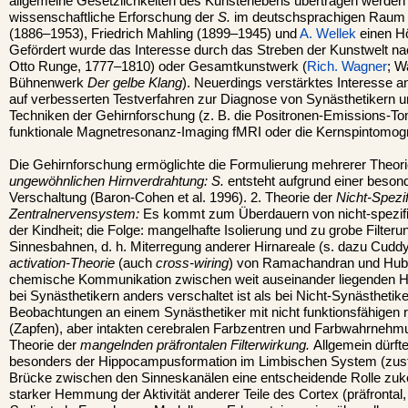
allgemeine Gesetzlichkeiten des Kunsterlebens übertragen werden 
wissenschaftliche Erforschung der
S.
im deutschsprachigen Raum 
(1886–1953), Friedrich Mahling (1899–1945) und
A. Wellek
einen H
Gefördert wurde das Interesse durch das Streben der Kunstwelt na
Otto Runge, 1777–1810) oder Gesamtkunstwerk (
Rich. Wagner
; W
Bühnenwerk
Der gelbe Klang
). Neuerdings verstärktes Interesse a
auf verbesserten Testverfahren zur Diagnose von Synästhetikern 
Techniken der Gehirnforschung (z. B. die Positronen-Emissions-T
funktionale Magnetresonanz-Imaging fMRI oder die Kernspintomogr
Die Gehirnforschung ermöglichte die Formulierung mehrerer Theor
ungewöhnlichen Hirnverdrahtung: S.
entsteht aufgrund einer beson
Verschaltung (Baron-Cohen et al. 1996). 2. Theorie der
Nicht-Spezi
Zentralnervensystem:
Es kommt zum Überdauern von nicht-spezifi
der Kindheit; die Folge: mangelhafte Isolierung und zu grobe Filteru
Sinnesbahnen, d. h. Miterregung anderer Hirnareale (s. dazu Cuddy
activation-Theorie
(auch
cross-wiring
) von Ramachandran und Hubb
chemische Kommunikation zwischen weit auseinander liegenden H
bei Synästhetikern anders verschaltet ist als bei Nicht-Synästhetik
Beobachtungen an einem Synästhetiker mit nicht funktionsfähigen r
(Zapfen), aber intakten cerebralen Farbzentren und Farbwahrnehm
Theorie der
mangelnden präfrontalen Filterwirkung.
Allgemein dürfte
besonders der Hippocampusformation im Limbischen System (zustä
Brücke zwischen den Sinneskanälen eine entscheidende Rolle zuko
starker Hemmung der Aktivität anderer Teile des Cortex (präfrontal,