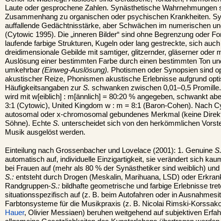
Laute oder gesprochene Zahlen. Synästhetische Wahrnehmungen s
Zusammenhang zu organischen oder psychischen Krankheiten. Synä
auffallende Gedächtnisstärke, aber Schwächen im numerischen u
(Cytowic 1995). Die „inneren Bilder“ sind ohne Begrenzung oder Fo
laufende farbige Strukturen, Kugeln oder lang gestreckte, sich auc
dreidimensionale Gebilde mit samtiger, glitzernder, gläserner oder 
Auslösung einer bestimmten Farbe durch einen bestimmten Ton und 
umkehrbar
(Einweg-Auslösung).
Photismen oder Synopsien sind op
akustischer Reize, Phonismen akustische Erlebnisse aufgrund opti
Häufigkeitsangaben zur
S.
schwanken zwischen 0,01–0,5 Promille.
wird mit w[eiblich] : m[ännlich] = 80:20 % angegeben, schwankt abe
3:1 (Cytowic), United Kingdom w : m = 8:1 (Baron-Cohen). Nach Cy
autosomal oder x-chromosomal gebundenes Merkmal (keine Direkt
Söhne). Echte
S.
unterscheidet sich von den herkömmlichen Vorstel
Musik ausgelöst werden.
Einteilung nach Grossenbacher und Lovelace (2001): 1. Genuine
S
automatisch auf, individuelle Einzigartigkeit, sie verändert sich kaum 
bei Frauen auf (mehr als 80 % der Synästhetiker sind weiblich) und
S.:
entsteht durch Drogen (Meskalin, Marihuana, LSD) oder Erkrank
Randgruppen-
S.:
bildhafte geometrische und farbige Erlebnisse tret
situationsspezifisch auf (z. B. beim Autofahren oder in Ausnahmesi
Farbtonsysteme für die Musikpraxis (z. B. Nicolai Rimski-Korssak
Hauer
, Olivier Messiaen) beruhen weitgehend auf subjektiven Erfa