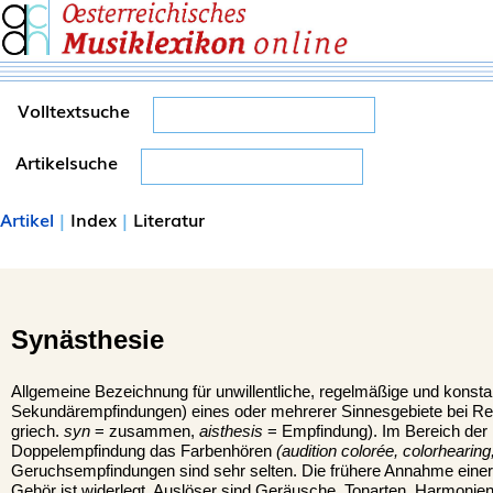
Volltextsuche
Artikelsuche
Artikel
|
Index
|
Literatur
Synästhesie
Allgemeine Bezeichnung für unwillentliche, regelmäßige und konsta
Sekundärempfindungen) eines oder mehrerer Sinnesgebiete bei Re
griech.
syn
= zusammen,
aisthesis
= Empfindung). Im Bereich der M
Doppelempfindung das Farbenhören
(audition colorée, colorheari
Geruchsempfindungen sind sehr selten. Die frühere Annahme einer
Gehör ist widerlegt. Auslöser sind Geräusche, Tonarten, Harmonie