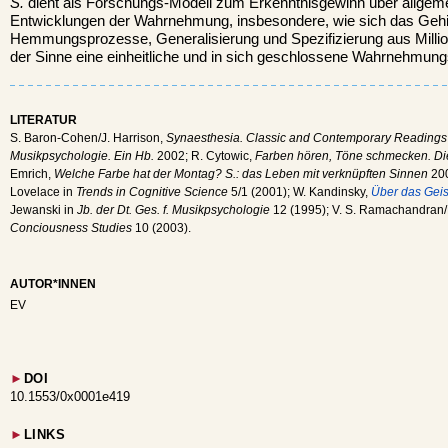
S.
dient als Forschungs-Modell zum Erkenntnisgewinn über allgem
Entwicklungen der Wahrnehmung, insbesondere, wie sich das Gehir
Hemmungsprozesse, Generalisierung und Spezifizierung aus Milli
der Sinne eine einheitliche und in sich geschlossene Wahrnehmung
LITERATUR
S. Baron-Cohen/J. Harrison,
Synaesthesia. Classic and Contemporary Reading
Musikpsychologie. Ein Hb.
2002; R. Cytowic,
Farben hören, Töne schmecken. Die
Emrich,
Welche Farbe hat der Montag? S.: das Leben mit verknüpften Sinnen
200
Lovelace in
Trends in Cognitive Science
5/1 (2001); W. Kandinsky,
Über das Geis
Jewanski in
Jb. der Dt. Ges. f. Musikpsychologie
12 (1995); V. S. Ramachandran/
Conciousness Studies
10 (2003).
AUTOR*INNEN
EV
►
DOI
10.1553/0x0001e419
►
LINKS