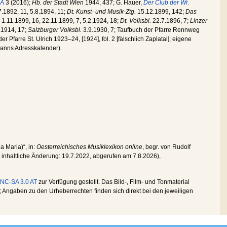
iA
3 (2016);
Hb. der Stadt Wien
1944, 437; G. Hauer,
Der Club der Wr.
.1892, 11, 5.8.1894, 11;
Dt. Kunst- und Musik-Ztg.
15.12.1899, 142;
Das
1.11.1899, 16, 22.11.1899, 7, 5.2.1924, 18;
Dt. Volksbl.
22.7.1896, 7;
Linzer
.1914, 17;
Salzburger Volksbl.
3.9.1930, 7; Taufbuch der Pfarre Rennweg
er Pfarre St. Ulrich 1923–24, [1924], fol. 2 [fälschlich Zaplatal]; eigene
anns Adresskalender).
ia Maria)“, in:
Oesterreichisches Musiklexikon online
, begr. von Rudolf
te inhaltliche Änderung:
19.7.2022
, abgerufen am
7.8.2026
),
NC-SA 3.0 AT
zur Verfügung gestellt. Das Bild-, Film- und Tonmaterial
Angaben zu den Urheberrechten finden sich direkt bei den jeweiligen