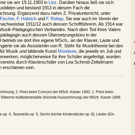
erte sie am 19.11.1903 in
Linz
. Darüber hinaus ließ sie sich
sbilden und bestand 1913 in diesem Fach die
ichnung. Ergänzend dazu nahm Z. Privatunterricht, unter
Fischer
,
F. Haböck
und
F. Rebay
. Sie war auch im Verein der
 nachweisbar 1911/12 auch dessen Schriftführerin. Ab 1914 war
 Musik-Pädagogischen Verbandes.
Nach dem Tod ihres Vaters
vierpädagogin auch dessen Übersetzungsbüro in der
betrieb sie dort ihre eigene MSch., an der Klavier, Laute und
ierte sie als Assistentin von R. Stöhr für Musiktheorie bei den
ür Musik und bildende Kunst
Mondsee
, die jeweils im Juli und
ierwerken, möglicherweise für ihre Schüler angefertigt, wurden
ereins durch Klavierschüler von Lea Schmid-Zettelmann
n erschienen sein.
eichnung; 2. Preis beim Concurs der MSch. Kaiser 1892; 1. Preis beim
Silberne Institutsmedaille (höchste Auszeichnung) der MSch. Kaiser 1896.
e
op. 4,
Tarantella
op. 5,
Sechs leichte Kinderstücke
op. 8); Lieder (
Ein