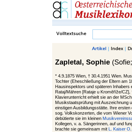
Volltextsuche
Artikel
|
Index
|
D
Zapletal,
Sophie
(Sofie;
*
4.9.1875
Wien
, †
30.4.1951 Wien. Musi
Tochter (Eheschließung der Eltern am 1
Hausinspektors und späteren Inhabers 
Rataj/Mähren [Rataje u Kroměříže/CZ], 
Klavierunterricht erhielt sie an der MSc
Musikstaatsprüfung mit Auszeichnung und
einstigen Ausbildungsstätte. Ihre ersten
sog. Volkskonzerten, die vom Wiener Vo
debütierte sie im kleinen
Musikvereinss
Kollegen, v. a. Sängerinnen, auf und fun
brachte sie gemeinsam mit
L. Kaiser
O.