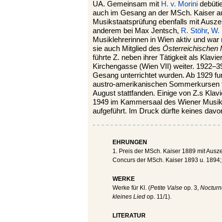
UA. Gemeinsam mit
H. v. Morini
debüti
auch im Gesang an der MSch. Kaiser au
Musikstaatsprüfung ebenfalls mit Ausze
anderem bei Max Jentsch,
R. Stöhr
,
W. 
Musiklehrerinnen in Wien aktiv und war
sie auch Mitglied des
Österreichischen
führte Z. neben ihrer Tätigkeit als Kla
Kirchengasse (Wien VII) weiter. 1922–39 
Gesang unterrichtet wurden. Ab 1929 fung
austro-amerikanischen Sommerkursen f
August stattfanden. Einige von Z.s Klav
1949 im Kammersaal des Wiener Musikv
aufgeführt. Im Druck dürfte keines davo
EHRUNGEN
1. Preis der MSch. Kaiser 1889 mit Ausz
Concurs der MSch. Kaiser 1893 u. 1894; 
WERKE
Werke für Kl. (
Petite Valse
op. 3,
Nocturn
kleines Lied
op. 11/1).
LITERATUR