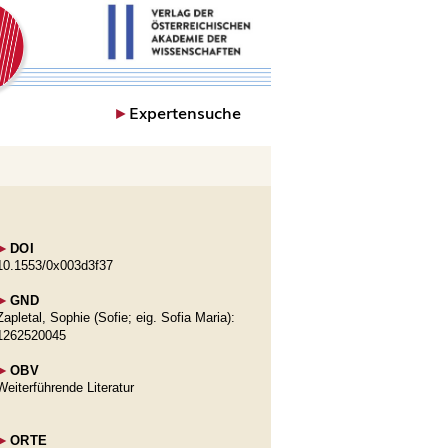
►
Expertensuche
►
DOI
10.1553/0x003d3f37
►
GND
Zapletal, Sophie (Sofie; eig. Sofia Maria):
1262520045
►
OBV
Weiterführende Literatur
►
ORTE