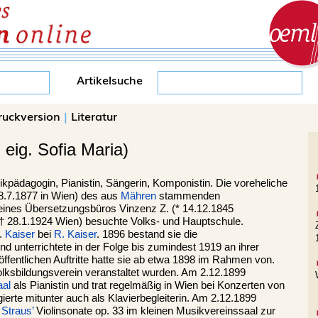
Artikelsuche
ruckversion
|
Literatur
 eig. Sofia Maria)
kpädagogin, Pianistin, Sängerin, Komponistin. Die voreheliche
8.7.1877 in Wien) des aus
Mähren
stammenden
eines Übersetzungsbüros Vinzenz Z. (* 14.12.1845
† 28.1.1924 Wien) besuchte Volks- und Hauptschule.
h.
Kaiser
bei
R. Kaiser
. 1896 bestand sie die
 unterrichtete in der Folge bis zumindest 1919 an ihrer
 öffentlichen Auftritte hatte sie ab etwa 1898 im Rahmen von.
lksbildungsverein veranstaltet wurden. Am 2.12.1899
aal
als Pianistin und trat regelmäßig in Wien bei Konzerten von
gierte mitunter auch als Klavierbegleiterin. Am 2.12.1899
 Straus’
Violinsonate op. 33 im kleinen Musikvereinssaal zur