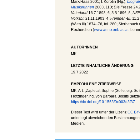
Marx/Haas 2001; I. Korotin (Hg.),
biograf
Musikerinnen
2003, 110;
Die Presse
24.7
Vaterland
16.7.1893, 6, 3.5.1896, 5;
NFP
Volksbl.
21.11.1903, 4;
Fremden-Bl.
11.2
(Wien III) 1874–76, fol. 280; Sterbebuch d
Recherchen (
www.anno.onb.ac.at
; Lehm
AUTOR*INNEN
MK
LETZTE INHALTLICHE ÄNDERUNG
19.7.2022
EMPFOHLENE ZITIERWEISE
MK
, Art. „Zapletal, Sophie (Sofie; eig. Sof
Flotzinger, hg. von Barbara Boisits (letz
https://dx.doi.org/10.1553/0x003d3f37
Dieser Text wird unter der Lizenz
CC BY-
unterliegt abweichenden Bestimmungen; 
Medien.