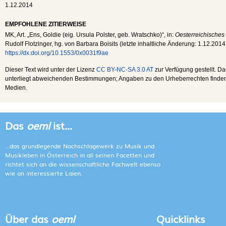
1.12.2014
EMPFOHLENE ZITIERWEISE
MK
, Art. „Ens, Goldie (eig. Ursula Polster, geb. Wratschko)“, in:
Oesterreichisches
Rudolf Flotzinger, hg. von Barbara Boisits (letzte inhaltliche Änderung:
1.12.2014
https://dx.doi.org/10.1553/0x0031f9ae
Dieser Text wird unter der Lizenz
CC BY-NC-SA 3.0 AT
zur Verfügung gestellt. Da
unterliegt abweichenden Bestimmungen; Angaben zu den Urheberrechten finden s
Medien.
Das
oeml
ist...
...das grundlegende Nachschlagewerk zu Musik und
Musikleben in Österreich in all seinen Facetten und
richtet sich an die wissenschaftliche Fachwelt ebenso
wie an interessierte Laien.
Über das
oeml
Quicklinks