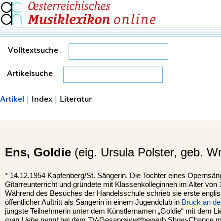
Volltextsuche
Artikelsuche
Artikel
|
Index
|
Literatur
Ens,
Goldie
(eig. Ursula Polster, geb. W
*
14.12.1954
Kapfenberg
/St. Sängerin. Die Tochter eines Opernsäng
Gitarreunterricht und gründete mit Klassenkolleginnen im Alter von 
Während des Besuches der Handelsschule schrieb sie erste englisc
öffentlicher Auftritt als Sängerin in einem Jugendclub in
Bruck an de
jüngste Teilnehmerin unter dem Künstlernamen „Goldie“ mit dem L
man Liebe nennt
bei dem TV-Gesangswettbewerb Show-Chance m