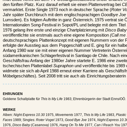
den fünften Platz. Kurz darauf erhielt sie einen Plattenvertrag bei
C
vermarktet. Erste Single 1973 noch in deutscher Sprache (
Roter Vo
Jahr später Durchbruch mit dem englischsprachigen
Goodbye Joe
Lumsden). Es folgten Auftritte in ganz Österreich. 1975 vertrat sie 
Internationalen Song-Festival in Sopot/PL und belegte mit dem Titel
1976 gelang ihre erste und einzige Chartplatzierung mit
Disco Baby
veröffentlichte sie erstmals auch eine eigene Komposition
(Call me 
deutschsprachiges Plattenkonzept mit eigenen Nummern von der Pl
erfolgte der Ausstieg aus dem Popgeschäft und E. ging für ein hal
Anfang 1980 war sie mit einer eigenen Nummer Vertreterin Österrei
südamerikanischen Schlagerfestival in Santiago de Chile. Nach eine
Geschäftsfrau Anfang der 1980er Jahre startete E. 1986 eine zweit
tschechischen Plattenlabel
Supraphon
und veröffentlichte bis 1989 
widmete sie sich ab April 1988 erneut einer Karriere als Geschäftsf
Möbelgeschäftes). Seit 2008 tritt sie auch als Einrichtungsberateri
EHRUNGEN
Goldene Schallplatte für
This Is My Life
1983; Ehrenbürgerin der Stadt Enns/OÖ.
WERKE
Alben:
Night Express 10.30
1975,
Movements
1977,
This Is My Life
1983,
Plastic
Faces
1989; Singles:
Roter Vogel
1973,
Good Bye Joe
1974,
Night Express 10.3
1976,
Disco Baby (Casanova)
1976,
Hang On To Me
1977,
Can I Reach You
197