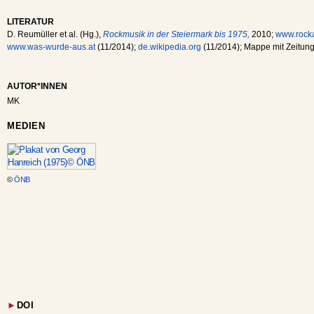
LITERATUR
D. Reumüller et al. (Hg.),
Rockmusik in der Steiermark bis 1975,
2010;
www.rocka
www.was-wurde-aus.at
(11/2014);
de.wikipedia.org
(11/2014); Mappe mit Zeitung
AUTOR*INNEN
MK
MEDIEN
©
ÖNB
►
DOI