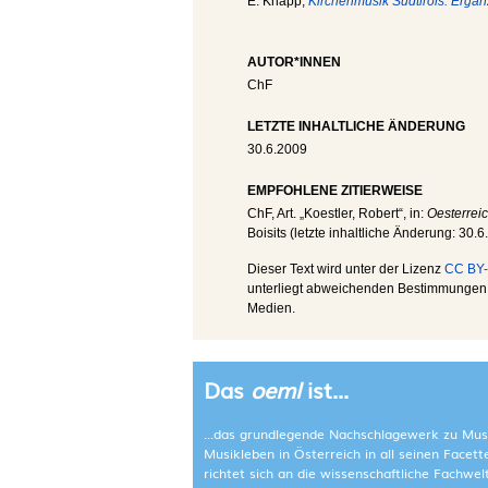
E. Knapp,
Kirchenmusik Südtirols. Ergä
AUTOR*INNEN
ChF
LETZTE INHALTLICHE ÄNDERUNG
30.6.2009
EMPFOHLENE ZITIERWEISE
ChF
, Art. „Koestler, Robert“, in:
Oesterrei
Boisits (letzte inhaltliche Änderung:
30.6
Dieser Text wird unter der Lizenz
CC BY-
unterliegt abweichenden Bestimmungen; 
Medien.
Das
oeml
ist...
...das grundlegende Nachschlagewerk zu Mus
Musikleben in Österreich in all seinen Facet
richtet sich an die wissenschaftliche Fachwe