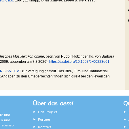
nzungsbd.
1997; E. Knapp,
Ignaz Mitterer. Leben u. Werk
1996.
chisches Musiklexikon online
, begr. von Rudolf Flotzinger, hg. von Barbara
.2009
, abgerufen am
7.8.2026
),
https://dx.doi.org/10.1553/0x00223d61
NC-SA 3.0 AT
zur Verfügung gestellt. Das Bild-, Film- und Tonmaterial
Angaben zu den Urheberrechten finden sich direkt bei den jeweiligen
Über das
oeml
Qu
Das Projekt
ik und
Partner
ten und
lt ebenso
Kontakt