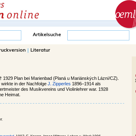
Artikelsuche
ruckversion
|
Literatur
 †
1929 Plan bei Marienbad (
Planá u Mariánských Lázní
/CZ).
r wirkte in der Nachfolge
J. Zipperles
1896–1914 als
ertmeister des Musikvereins und Violinlehrer war. 1928
che Heimat.
r.