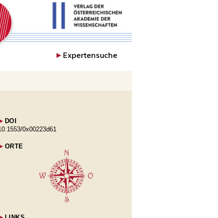
►
Expertensuche
►
DOI
10.1553/0x00223d61
►
ORTE
►
LINKS