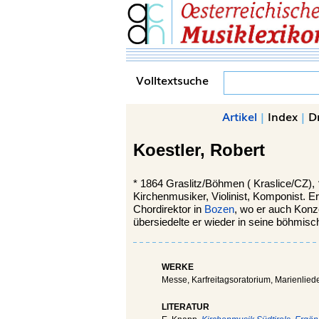
Volltextsuche
Artikel
|
Index
|
D
Koestler,
Robert
*
1864 Graslitz/Böhmen (
Kraslice
/CZ),
Kirchenmusiker, Violinist, Komponist. E
Chordirektor in
Bozen
, wo er auch Konz
übersiedelte er wieder in seine böhmis
WERKE
Messe, Karfreitagsoratorium, Marienliede
LITERATUR