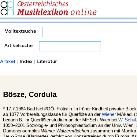
Volltextsuche
Artikelsuche
Artikel
|
Index
|
Literatur
Bösze,
Cordula
*
17.7.1964
Bad Ischl
/OÖ. Flötistin. In früher Kindheit privater Bloc
ab 1977 Vorbereitungsklasse für Querflöte an der
Wiener
MAkad. (
begann B. ihr Querflötenstudium an der MHSch. Wien bei
W. Schul
1999–2001 Soziologie- und Philosophiestudium an der Univ. Wien.
Damenensembles
Wiener Walzermädchen
zusammen mit Monika Sa
Jauk-Rosé (Klarinette), gefolgt von Konzertreisen durch Europa, A