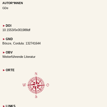
AUTOR*INNEN
GDe
►
DOI
10.1553/0x001988df
►
GND
Bösze, Cordula: 132741644
►
OBV
Weiterführende Literatur
►
ORTE
►
LINKS