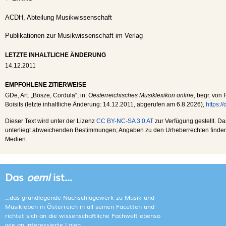
ACDH, Abteilung Musikwissenschaft
Publikationen zur Musikwissenschaft im Verlag
LETZTE INHALTLICHE ÄNDERUNG
14.12.2011
EMPFOHLENE ZITIERWEISE
GDe
, Art. „Bösze, Cordula“, in:
Oesterreichisches Musiklexikon online
, begr. von 
Boisits (letzte inhaltliche Änderung:
14.12.2011
, abgerufen am
6.8.2026
),
https:/
Dieser Text wird unter der Lizenz
CC BY-NC-SA 3.0 AT
zur Verfügung gestellt. Da
unterliegt abweichenden Bestimmungen; Angaben zu den Urheberrechten finden s
Medien.
Das
oeml
ist...
...das grundlegende Nachschlagewerk zu Musik und
Musikleben in Österreich in all seinen Facetten und
richtet sich an die wissenschaftliche Fachwelt ebenso
wie an interessierte Laien.