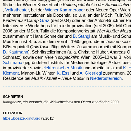
95 bei der Wiener Konzertreihe
Kulturspektakel in der Stadtinitiativ
,
Volkstheater
, bei der
Wiener Kammeroper
oder Neuen Oper Wien tät
mehreren Institutionen als Dozentin, so u. a. an der MSch. Tulln/N
KindermusikCamp
Graz
(seit 2004) oder an der Anton-Bruckner Pr
leitet diverse Workshops für freie Improvisation (seit 2005). Mit Ch
2006 an der MSch. Tulln die Komponierwerkstatt
W.er A.ußer Moza
zusammen mit Hans Schneider und
B. Stangl
am Musik- und Schul
Musikerin ist B. u. a. in dem von ihr 1995 gegründeten
böszen salo
Bläserquintett
QuinTonic
tätig. Weiters Zusammenarbeit mit Kompon
D. Kaufmann
), SchriftstellerInnen (u. a. Christine Huber, Andreas
Schmatz) sowie dem Verein
sixpackfilm
Wien. 2005–10 war B. Vor
Schimana
gegründeten Instituts für Medienarchäologie. Aktuell besch
improvisierter sowie
elektronischer Musik
und arbeitet u. a. mit
K. H
Klement
, Manon-Liu Winter,
K. Essl
und
A. Giesriegl
zusammen. 2011
Residence bei
Musik Aktuell – Neue Musik
in
Niederösterreich
.
SCHRIFTEN
Klangnetze, ein Versuch, die Wirklichkeit mit den Ohren zu erfinden
2000.
LITERATUR
https://boesze.klingt.org
(9/2011).