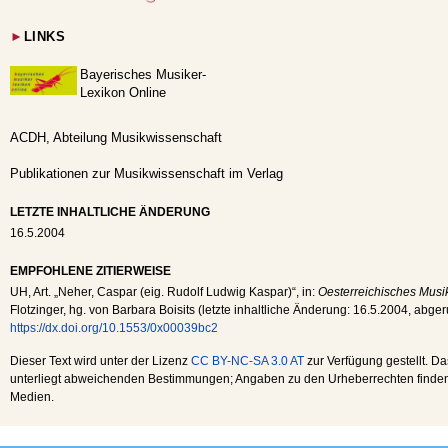
►
LINKS
Bayerisches Musiker-
Lexikon Online
ACDH, Abteilung Musikwissenschaft
Publikationen zur Musikwissenschaft im Verlag
LETZTE INHALTLICHE ÄNDERUNG
16.5.2004
EMPFOHLENE ZITIERWEISE
UH
, Art. „Neher, Caspar (eig. Rudolf Ludwig Kaspar)“, in:
Oesterreichisches Musik
Flotzinger, hg. von Barbara Boisits (letzte inhaltliche Änderung:
16.5.2004
, abge
https://dx.doi.org/10.1553/0x00039bc2
Dieser Text wird unter der Lizenz
CC BY-NC-SA 3.0 AT
zur Verfügung gestellt. Da
unterliegt abweichenden Bestimmungen; Angaben zu den Urheberrechten finden s
Medien.