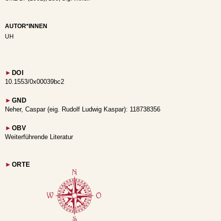
AUTOR*INNEN
UH
►
DOI
10.1553/0x00039bc2
►
GND
Neher, Caspar (eig. Rudolf Ludwig Kaspar): 118738356
►
OBV
Weiterführende Literatur
►
ORTE