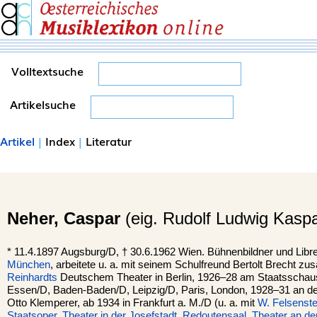
Volltextsuche
Artikelsuche
Artikel
|
Index
|
Literatur
Neher,
Caspar
(eig. Rudolf Ludwig Kaspa
*
11.4.1897
Augsburg
/D, †
30.6.1962
Wien
. Bühnenbildner und Libre
München
, arbeitete u. a. mit seinem Schulfreund Bertolt Brecht
Reinhardts
Deutschem Theater in Berlin, 1926–28 am Staatsschausp
Essen/D, Baden-Baden/D, Leipzig/D, Paris, London, 1928–31 an der 
Otto Klemperer, ab 1934 in Frankfurt a. M./D (u. a. mit
W. Felsenste
Staatsoper
,
Theater in der Josefstadt
,
Redoutensaal
,
Theater an de