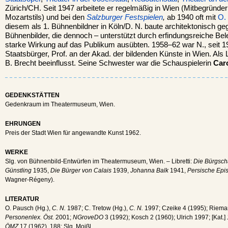
Zürich/CH. Seit 1947 arbeitete er regelmäßig in Wien (Mitbegründe
Mozartstils) und bei den
Salzburger Festspielen
,
ab 1940 oft mit
O.
diesem als 1. Bühnenbildner in Köln/D. N. baute architektonisch gegl
Bühnenbilder, die dennoch – unterstützt durch erfindungsreiche Be
starke Wirkung auf das Publikum ausübten. 1958–62 war N., seit 1
Staatsbürger, Prof. an der Akad. der bildenden Künste in Wien. Als Lib
B. Brecht beeinflusst. Seine Schwester war die Schauspielerin
Car
GEDENKSTÄTTEN
Gedenkraum im Theatermuseum, Wien.
EHRUNGEN
Preis der Stadt Wien für angewandte Kunst 1962.
WERKE
Slg. von Bühnenbild-Entwürfen im Theatermuseum, Wien. – Libretti:
Die Bürgsch
Günstling
1935,
Die Bürger von Calais
1939,
Johanna Balk
1941,
Persische Epi
Wagner-Régeny).
LITERATUR
O. Pausch (Hg.),
C. N.
1987; C. Tretow (Hg.),
C. N.
1997; Czeike 4 (1995); Rieman
Personenlex. Öst.
2001;
NGroveDO
3 (1992); Kosch 2 (1960); Ulrich 1997; [Kat.]
ÖMZ
17 (1962), 188; Slg. Moißl.