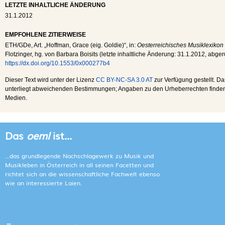
LETZTE INHALTLICHE ÄNDERUNG
31.1.2012
EMPFOHLENE ZITIERWEISE
ETH
/
GDe
, Art. „Hoffman, Grace (eig. Goldie)“, in:
Oesterreichisches Musiklexikon
Flotzinger, hg. von Barbara Boisits (letzte inhaltliche Änderung:
31.1.2012
, abge
https://dx.doi.org/10.1553/0x000277b4
Dieser Text wird unter der Lizenz
CC BY-NC-SA 3.0 AT
zur Verfügung gestellt. Da
unterliegt abweichenden Bestimmungen; Angaben zu den Urheberrechten finden s
Medien.
Das
oeml
ist...
...das grundlegende Nachschlagewerk zu Musik und
Musikleben in Österreich in all seinen Facetten und
richtet sich an die wissenschaftliche Fachwelt ebenso
wie an interessierte Laien.