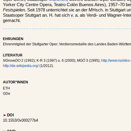
Yorker City Centre Opera, Teatro Colón Buenos Aires), 1957–70 be
Festspielen.
Seit 1978 unterrichtet sie an der MHsch. in Stuttgart 
Staatsoper Stuttgart an. H. hat sich v. a. als Verdi- und Wagner-In
gemacht.
EHRUNGEN
Ehrenmitglied der Stuttgarter Oper; Verdiensmedaille des Landes Baden-Württ
LITERATUR
NGroveDO
2 (1992); K-R 3 (1997) u. 6 (2000);
MGÖ
3 (1995);
http://www.isoldes-
http://de.wikipedia.org/
(1/2012).
AUTOR*INNEN
ETH
GDe
►
DOI
10.1553/0x000277b4