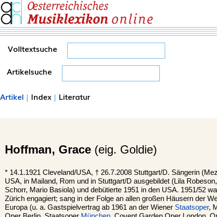
Volltextsuche
Artikelsuche
Artikel
|
Index
|
Literatur
Hoffman,
Grace
(eig. Goldie)
*
14.1.1921
Cleveland/USA,
†
26.7.2008
Stuttgart/D.
Sängerin (Mez
USA, in Mailand, Rom und in Stuttgart/D ausgebildet (Lila Robeson,
Schorr, Mario Basiola) und debütierte 1951 in den USA. 1951/52 wa
Zürich engagiert; sang in der Folge an allen großen Häusern der We
Europa (u. a. Gastspielvertrag ab 1961 an der Wiener
Staatsoper
, 
Oper Berlin, Staatsoper
München
, Covent Garden Oper London, O