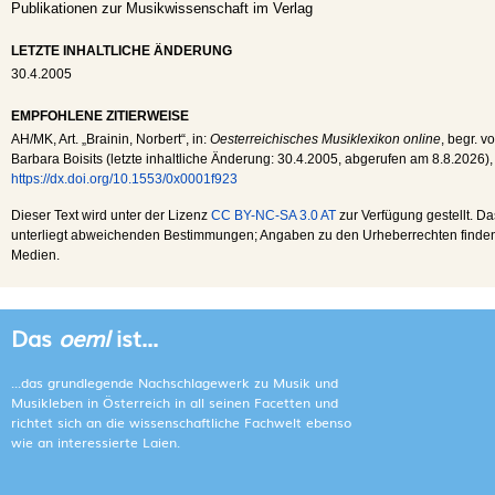
Publikationen zur Musikwissenschaft im Verlag
LETZTE INHALTLICHE ÄNDERUNG
30.4.2005
EMPFOHLENE ZITIERWEISE
AH
/
MK
, Art. „Brainin, Norbert“, in:
Oesterreichisches Musiklexikon online
, begr. v
Barbara Boisits (letzte inhaltliche Änderung:
30.4.2005
, abgerufen am
8.8.2026
),
https://dx.doi.org/10.1553/0x0001f923
Dieser Text wird unter der Lizenz
CC BY-NC-SA 3.0 AT
zur Verfügung gestellt. Da
unterliegt abweichenden Bestimmungen; Angaben zu den Urheberrechten finden s
Medien.
Das
oeml
ist...
...das grundlegende Nachschlagewerk zu Musik und
Musikleben in Österreich in all seinen Facetten und
richtet sich an die wissenschaftliche Fachwelt ebenso
wie an interessierte Laien.