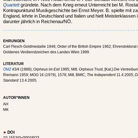
Quartett
gründete. Nach dem Krieg erneut Unterreicht bei M. Rosta
Kontrapunktund Musikgeschichte bei Ernst Meyer. B. spielte mit z
England, lehrte in Deutschland und Italien und hielt Meisterklassen
darunter jährlich in Reichenau/NÖ.
EHRUNGEN
Carl Flesch-Goldmedaille 1946; Order of the British Empire 1962; Ehrendoktorat 
Goldenes Verdienstzeichen des Landes Wien 1999.
LITERATUR
ÖMZ
43/4 (1988);
Orpheus im Exil
1995; Mitt. Orpheus Trust; [Kat.]
Die Vertreibun
Riemann 1959;
MGG
16 (1979), 1578; Mitt. BMIC;
The Independent
11.4.2005;
D
Standard
13.4.2005.
AUTOR*INNEN
AH
MK
►
DOI
10.1553/0x0001f923