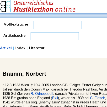
Volltextsuche
Artikelsuche
Artikel
|
Index
|
Literatur
Brainin,
Norbert
*
12.3.1923
Wien.
†
10.4.2005
London/GB.
Geiger. Erster Geigenunt
Jahren durch den Cousin Max, danach bei Theodor Pashkus. An d
1935 Schüler von
R. Odnoposoff
, danach Privatunterricht von Ro
1938 Emigration nach England (
Exil
), wo er bis 1939 bei
C. Flesch
,
1941 wurde er als sog. „enemy alien“ zunächst in Prees Heath und a
Man interniert. In Prees Heath lernte er Peter Schidlof kennen, mi