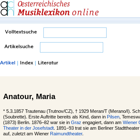
Volltextsuche
Artikelsuche
Artikel
|
Index
|
Literatur
Anatour,
Maria
*
5.3.1857
Trautenau
(Trutnov/CZ), †
1929
Meran
/T (Merano/I). Sch
(Soubrette). Erste Auftritte bereits als Kind, dann in
Pilsen
, Temeswa
(1873) Berlin. 1876–82 war sie in
Graz
engagiert, dann am
Wiener
Theater in der Josefstadt
. 1891–93 trat sie am Berliner Stadttheater
auf, zuletzt am Wiener
Raimundtheater
.