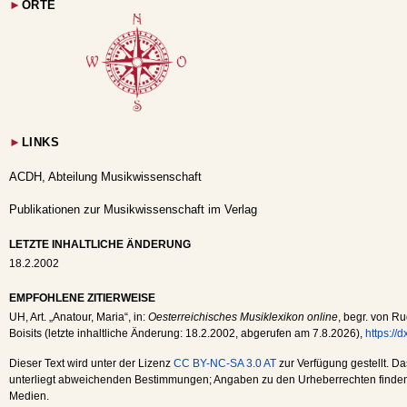
►
ORTE
►
LINKS
ACDH, Abteilung Musikwissenschaft
Publikationen zur Musikwissenschaft im Verlag
LETZTE INHALTLICHE ÄNDERUNG
18.2.2002
EMPFOHLENE ZITIERWEISE
UH
, Art. „Anatour, Maria“, in:
Oesterreichisches Musiklexikon online
, begr. von Ru
Boisits (letzte inhaltliche Änderung:
18.2.2002
, abgerufen am
7.8.2026
),
https://
Dieser Text wird unter der Lizenz
CC BY-NC-SA 3.0 AT
zur Verfügung gestellt. Da
unterliegt abweichenden Bestimmungen; Angaben zu den Urheberrechten finden s
Medien.