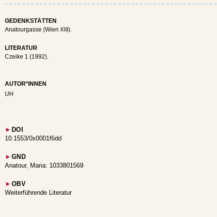
GEDENKSTÄTTEN
Anatourgasse (Wien XIII).
LITERATUR
Czeike 1 (1992).
AUTOR*INNEN
UH
►
DOI
10.1553/0x0001f6dd
►
GND
Anatour, Maria: 1033801569
►
OBV
Weiterführende Literatur