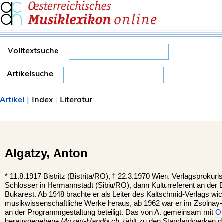
Volltextsuche
Artikelsuche
Artikel
|
Index
|
Literatur
Algatzy,
Anton
*
11.8.1917
Bistritz
(Bistrita/RO), †
22.3.1970
Wien
. Verlagsprokuri
Schlosser in Hermannstadt (Sibiu/RO), dann Kulturreferent an der
Bukarest. Ab 1948 brachte er als Leiter des Kaltschmid-Verlags wic
musikwissenschaftliche Werke heraus, ab 1962 war er im Zsolnay-
an der Programmgestaltung beteiligt. Das von A. gemeinsam mit
O
herausgegebene
Mozart-Handbuch
zählt zu den Standardwerken de