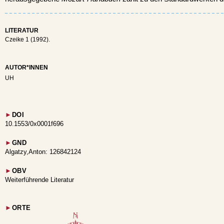
LITERATUR
Czeike 1 (1992).
AUTOR*INNEN
UH
►
DOI
10.1553/0x0001f696
►
GND
Algatzy,Anton: 126842124
►
OBV
Weiterführende Literatur
►
ORTE