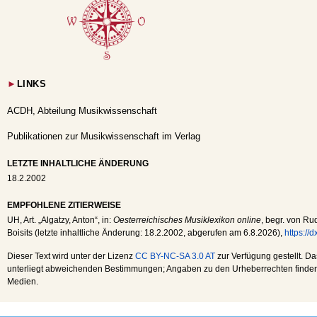
►
LINKS
ACDH, Abteilung Musikwissenschaft
Publikationen zur Musikwissenschaft im Verlag
LETZTE INHALTLICHE ÄNDERUNG
18.2.2002
EMPFOHLENE ZITIERWEISE
UH
, Art. „Algatzy, Anton“, in:
Oesterreichisches Musiklexikon online
, begr. von Ru
Boisits (letzte inhaltliche Änderung:
18.2.2002
, abgerufen am
6.8.2026
),
https://
Dieser Text wird unter der Lizenz
CC BY-NC-SA 3.0 AT
zur Verfügung gestellt. Da
unterliegt abweichenden Bestimmungen; Angaben zu den Urheberrechten finden s
Medien.