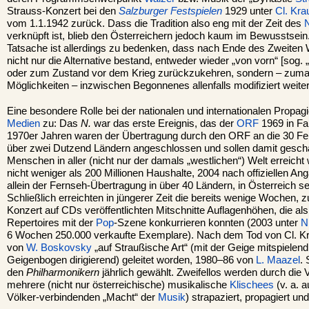
Strauss-Konzert bei den
Salzburger Festspielen
1929 unter
Cl. Kra
vom 1.1.1942 zurück. Dass die Tradition also eng mit der Zeit des
N
verknüpft ist, blieb den Österreichern jedoch kaum im Bewusstsein.
Tatsache ist allerdings zu bedenken, dass nach Ende des Zweiten 
nicht nur die Alternative bestand, entweder wieder „von vorn“ [sog. 
oder zum Zustand vor dem Krieg zurückzukehren, sondern – zumal 
Möglichkeiten – inzwischen Begonnenes allenfalls modifiziert weite
Eine besondere Rolle bei der nationalen und internationalen Propa
Medien
zu: Das
N.
war das erste Ereignis, das der
ORF
1969 in Far
1970er Jahren waren der Übertragung durch den ORF an die 30 Fer
über zwei Dutzend Ländern angeschlossen und sollen damit geschä
Menschen in aller (nicht nur der damals „westlichen“) Welt erreich
nicht weniger als 200 Millionen Haushalte, 2004 nach offiziellen A
allein der Fernseh-Übertragung in über 40 Ländern, in Österreich sel
Schließlich erreichten in jüngerer Zeit die bereits wenige Wochen, 
Konzert auf CDs veröffentlichten Mitschnitte Auflagenhöhen, die als
Repertoires mit der
Pop
-Szene konkurrieren konnten (2003 unter
N
6 Wochen 250.000 verkaufte Exemplare). Nach dem Tod von Cl. K
von
W. Boskovsky
„auf Straußische Art“ (mit der Geige mitspielend
Geigenbogen dirigierend) geleitet worden, 1980–86 von
L. Maazel
. 
den
Philharmonikern
jährlich gewählt. Zweifellos werden durch di
mehrere (nicht nur österreichische) musikalische
Klischees
(v. a. 
Völker-verbindenden „Macht“ der
Musik
) strapaziert, propagiert und