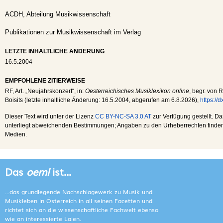
ACDH, Abteilung Musikwissenschaft
Publikationen zur Musikwissenschaft im Verlag
LETZTE INHALTLICHE ÄNDERUNG
16.5.2004
EMPFOHLENE ZITIERWEISE
RF
, Art. „Neujahrskonzert“, in:
Oesterreichisches Musiklexikon online
, begr. von 
Boisits (letzte inhaltliche Änderung:
16.5.2004
, abgerufen am
6.8.2026
),
https://
Dieser Text wird unter der Lizenz
CC BY-NC-SA 3.0 AT
zur Verfügung gestellt. Da
unterliegt abweichenden Bestimmungen; Angaben zu den Urheberrechten finden s
Medien.
Das
oeml
ist...
...das grundlegende Nachschlagewerk zu Musik und
Musikleben in Österreich in all seinen Facetten und
richtet sich an die wissenschaftliche Fachwelt ebenso
wie an interessierte Laien.