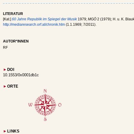
LITERATUR
[Kat.]
60 Jahre Republik im Spiegel der Musik
1979;
MGÖ
2 (1979); H. u. K. Blau
http://mediaresearch.orf.at/chronik.htm
(1.1.1969; 7/2011).
AUTOR*INNEN
RF
►
DOI
10.1553/0x0001db1c
►
ORTE
►
LINKS