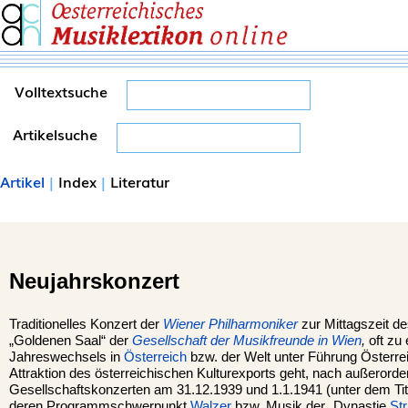
Volltextsuche
Artikelsuche
Artikel
|
Index
|
Literatur
Neujahrskonzert
Traditionelles Konzert der
Wiener Philharmoniker
zur Mittagszeit d
„Goldenen Saal“ der
Gesellschaft der Musikfreunde in Wien
,
oft zu 
Jahreswechsels in
Österreich
bzw. der Welt unter Führung Österreic
Attraktion des österreichischen Kulturexports geht, nach außerorde
Gesellschaftskonzerten am 31.12.1939 und 1.1.1941 (unter dem Ti
deren Programmschwerpunkt
Walzer
bzw. Musik der „Dynastie
St