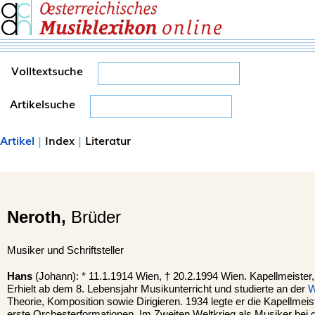
Volltextsuche
Artikelsuche
Artikel
|
Index
|
Literatur
Neroth,
Brüder
Musiker und Schriftsteller
Hans
(Johann): * 11.1.1914 Wien, † 20.2.1994 Wien. Kapellmeister,
Erhielt ab dem 8. Lebensjahr Musikunterricht und studierte an der
W
Theorie, Komposition sowie Dirigieren. 1934 legte er die Kapellmei
erste Orchesterformationen. Im Zweiten Weltkrieg als Musiker be