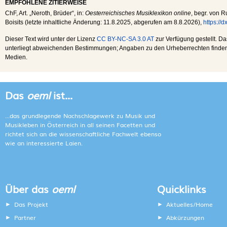
EMPFOHLENE ZITIERWEISE
ChF
, Art. „Neroth, Brüder“, in:
Oesterreichisches Musiklexikon online
, begr. von R
Boisits (letzte inhaltliche Änderung:
11.8.2025
, abgerufen am
8.8.2026
),
https://
Dieser Text wird unter der Lizenz
CC BY-NC-SA 3.0 AT
zur Verfügung gestellt. Da
unterliegt abweichenden Bestimmungen; Angaben zu den Urheberrechten finden s
Medien.
Das
oeml
ist...
...das grundlegende Nachschlagewerk zu Musik und
Musikleben in Österreich in all seinen Facetten und
richtet sich an die wissenschaftliche Fachwelt ebenso
wie an interessierte Laien.
Über das
oeml
Quicklinks
Das Projekt
Aktuelles/Home
Partner
Abkürzungen