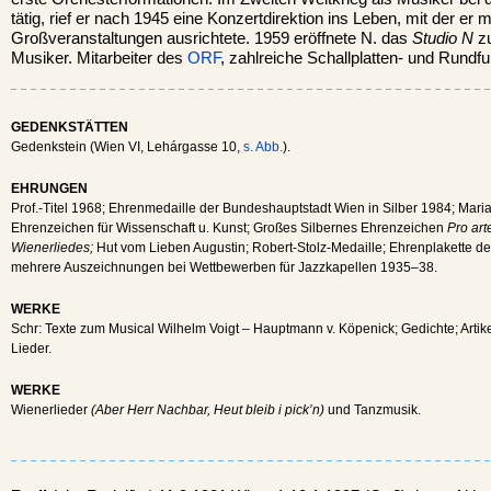
tätig, rief er nach 1945 eine Konzertdirektion ins Leben, mit der er 
Großveranstaltungen ausrichtete. 1959 eröffnete N. das
Studio N
zu
Musiker. Mitarbeiter des
ORF
, zahlreiche Schallplatten- und Rund
GEDENKSTÄTTEN
Gedenkstein (Wien VI, Lehárgasse 10,
s. Abb.
).
EHRUNGEN
Prof.-Titel 1968; Ehrenmedaille der Bundeshauptstadt Wien in Silber 1984; Mari
Ehrenzeichen für Wissenschaft u. Kunst; Großes Silbernes Ehrenzeichen
Pro art
Wienerliedes;
Hut vom Lieben Augustin; Robert-Stolz-Medaille; Ehrenplakette d
mehrere Auszeichnungen bei Wettbewerben für Jazzkapellen 1935–38.
WERKE
Schr: Texte zum Musical Wilhelm Voigt – Hauptmann v. Köpenick; Gedichte; Art
Lieder.
WERKE
Wienerlieder
(Aber Herr Nachbar, Heut bleib i pick’n)
und Tanzmusik.