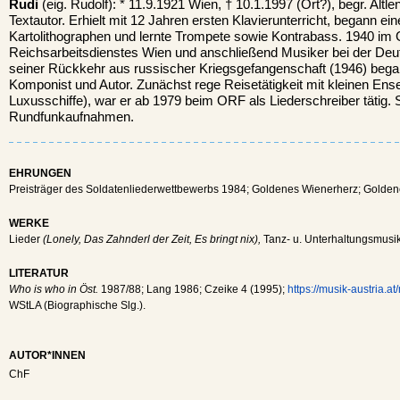
Rudi
(eig. Rudolf): * 11.9.1921 Wien, † 10.1.1997 (Ort?), begr. Al
Textautor. Erhielt mit 12 Jahren ersten Klavierunterricht, begann e
Kartolithographen und lernte Trompete sowie Kontrabass. 1940 i
Reichsarbeitsdienstes Wien und anschließend Musiker bei der D
seiner Rückkehr aus russischer Kriegsgefangenschaft (1946) bega
Komponist und Autor. Zunächst rege Reisetätigkeit mit kleinen Ens
Luxusschiffe), war er ab 1979 beim ORF als Liederschreiber tätig. S
Rundfunkaufnahmen.
EHRUNGEN
Preisträger des Soldatenliederwettbewerbs 1984; Goldenes Wienerherz; Golden
WERKE
Lieder
(Lonely, Das Zahnderl der Zeit, Es bringt nix),
Tanz- u. Unterhaltungsmusik
LITERATUR
Who is who in Öst.
1987/88; Lang 1986; Czeike 4 (1995);
https://musik-austria.a
WStLA (Biographische Slg.).
AUTOR*INNEN
ChF