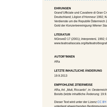
EHRUNGEN
Grand’Ufficiale und Cavaliere di Gran C
Deutschland; Légion d’Honneur 1992; Kni
Verdienste um die Republik Österrreich 
Gold der
Konzertvereinigung Wiener St
LITERATUR
NGroveD
17 (2001);
InterpretenL
1992; C
www.teatroallascala.org/ita/teatro/biogra
AUTOR*INNEN
ARa
LETZTE INHALTLICHE ÄNDERUNG
19.9.2013
EMPFOHLENE ZITIERWEISE
ARa
, Art. „Muti, Riccardo“, in:
Oesterreich
Boisits (letzte inhaltliche Änderung:
19.9
Dieser Text wird unter der Lizenz
CC BY-
unterliegt abweichenden Bestimmungen; 