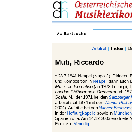
Volltextsuche
Artikel
|
Index
|
D
Muti,
Riccardo
*
28.7.1941
Neapel
(Napoli/I). Dirigent.
und Komposition in
Neapel
, dann auch D
Musicale Fiorentino
(ab 1973 Leitung),
London Philharmonic Orchestra
(ab 1979
Scala.
M., der 1971 bei den
Salzburger 
arbeitet seit 1974 mit den
Wiener Philha
2004). Auftritte bei den
Wiener Festwoc
in der
Hofburgkapelle
sowie in
München
Spanien u. a. Am 14.12.2003 eröffnete 
Fenice in
Venedig
.