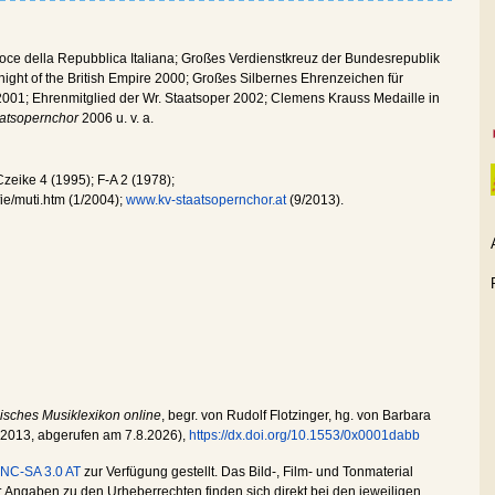
roce della Repubblica Italiana; Großes Verdienstkreuz der Bundesrepublik
ght of the British Empire 2000; Großes Silbernes Ehrenzeichen für
2001; Ehrenmitglied der Wr. Staatsoper 2002; Clemens Krauss Medaille in
aatsopernchor
2006 u. v. a.
zeike 4 (1995); F-A 2 (1978);
fie/muti.htm (1/2004);
www.kv-staatsopernchor.at
(9/2013).
isches Musiklexikon online
, begr. von Rudolf Flotzinger, hg. von Barbara
.2013
, abgerufen am
7.8.2026
),
https://dx.doi.org/10.1553/0x0001dabb
NC-SA 3.0 AT
zur Verfügung gestellt. Das Bild-, Film- und Tonmaterial
Angaben zu den Urheberrechten finden sich direkt bei den jeweiligen