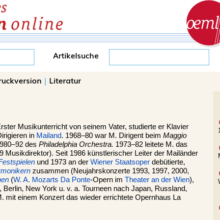
Artikelsuche
ruckversion
|
Literatur
 Erster Musikunterricht von seinem Vater, studierte er Klavier
irigieren in
Mailand
. 1968–80 war M. Dirigent beim
Maggio
 1980–92 des
Philadelphia Orchestra.
1973–82 leitete M. das
 Musikdirektor). Seit 1986 künstlerischer Leiter der Mailänder
Festspielen
und 1973 an der
Wiener
Staatsoper
debütierte,
rmonikern
zusammen (Neujahrskonzerte 1993, 1997, 2000,
hen
(
W. A. Mozarts
Da Ponte
-Opern im
Theater an der Wien
),
, Berlin, New York u. v. a. Tourneen nach Japan, Russland,
M. mit einem Konzert das wieder errichtete Opernhaus La