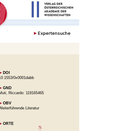
►
Expertensuche
►
DOI
10.1553/0x0001dabb
►
GND
Muti, Riccardo: 119165465
►
OBV
Weiterführende Literatur
►
ORTE