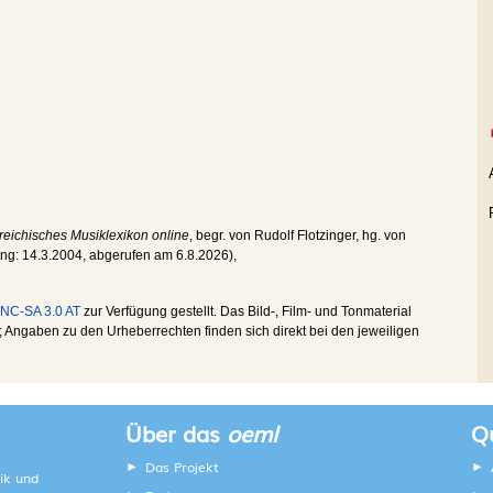
reichisches Musiklexikon online
, begr. von Rudolf Flotzinger, hg. von
ung:
14.3.2004
, abgerufen am
6.8.2026
),
NC-SA 3.0 AT
zur Verfügung gestellt. Das Bild-, Film- und Tonmaterial
Angaben zu den Urheberrechten finden sich direkt bei den jeweiligen
Über das
oeml
Qu
Das Projekt
ik und