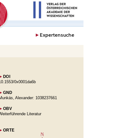
►
Expertensuche
►
DOI
10.1553/0x0001da6b
►
GND
Munkás, Alexander: 1038237661
►
OBV
Weiterführende Literatur
►
ORTE