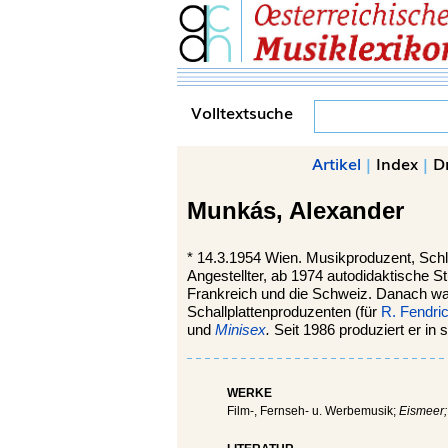
Volltextsuche
Artikel
|
Index
|
D
Munkás,
Alexander
*
14.3.1954
Wien
. Musikproduzent, Sch
Angestellter, ab 1974 autodidaktische S
Frankreich und die Schweiz. Danach war
Schallplattenproduzenten (für
R. Fendri
und
Minisex
.
Seit 1986 produziert er in 
WERKE
Film-, Fernseh- u. Werbemusik;
Eismeer; 