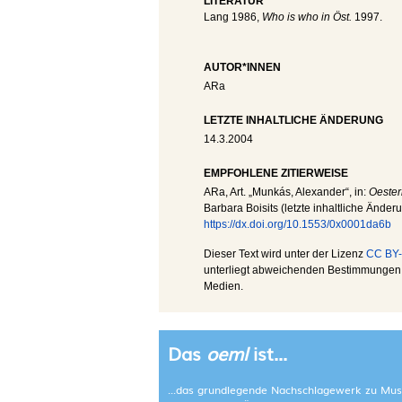
LITERATUR
Lang 1986,
Who is who in Öst.
1997.
AUTOR*INNEN
ARa
LETZTE INHALTLICHE ÄNDERUNG
14.3.2004
EMPFOHLENE ZITIERWEISE
ARa
, Art. „Munkás, Alexander“, in:
Oester
Barbara Boisits (letzte inhaltliche Änder
https://dx.doi.org/10.1553/0x0001da6b
Dieser Text wird unter der Lizenz
CC BY-
unterliegt abweichenden Bestimmungen; 
Medien.
Das
oeml
ist...
...das grundlegende Nachschlagewerk zu Mus