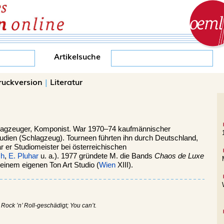
Artikelsuche
ruckversion
|
Literatur
lagzeuger, Komponist. War 1970–74 kaufmännischer
tudien (Schlagzeug). Tourneen führten ihn durch Deutschland,
 er Studiomeister bei österreichischen
ch
,
E. Pluhar
u. a.). 1977 gründete M. die Bands
Chaos de Luxe
seinem eigenen Ton Art Studio (
Wien
XIII).
Rock ’n’ Roll-geschädigt; You can’t.