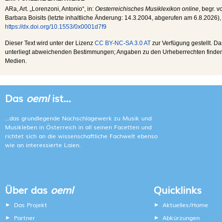
ARa
, Art. „Lorenzoni, Antonio“, in:
Oesterreichisches Musiklexikon online
, begr. v
Barbara Boisits (letzte inhaltliche Änderung:
14.3.2004
, abgerufen am
6.8.2026
),
https://dx.doi.org/10.1553/0x0001d7f9
Dieser Text wird unter der Lizenz
CC BY-NC-SA 3.0 AT
zur Verfügung gestellt. Da
unterliegt abweichenden Bestimmungen; Angaben zu den Urheberrechten finden s
Medien.
Das
oeml
ist...
...das grundlegende Nachschlagewerk zu Musik und
Musikleben in Österreich in all seinen Facetten und
richtet sich an die wissenschaftliche Fachwelt ebenso
wie an interessierte Laien.
Über das
oeml
Quicklinks
Das Projekt
Aktuelles/Home
Partner
Abkürzungen