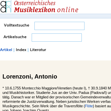
Volltextsuche
Artikelsuche
Artikel
|
Index
|
Literatur
Lorenzoni,
Antonio
*
10.6.1755
Montecchio Maggiore
/Venetien (heute I), †
30.9.1840 M
und Musikhistoriker. Studierte Jus an der Univ. Padua (Padova/I) 
tätig. Danach war er Mitglied der provisorischen Gemeindeverwalt
reformierte die Justizverwaltung. Neben juristischen Werken verfass
Musikgeschichte. Sein Werk über die Traversflöte (
Flöte
) basiert a
von Johann Joachim Quantz.