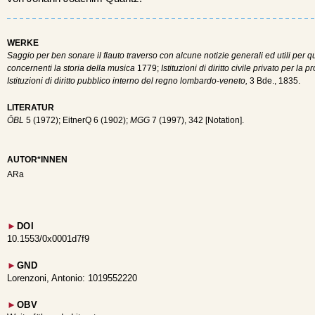
WERKE
Saggio per ben sonare il flauto traverso con alcune notizie generali ed utili per 
concernenti la storia della musica
1779;
Istituzioni di diritto civile privato per la 
Istituzioni di diritto pubblico interno del regno lombardo-veneto,
3 Bde., 1835.
LITERATUR
ÖBL
5 (1972); EitnerQ 6 (1902);
MGG
7 (1997), 342 [Notation].
AUTOR*INNEN
ARa
►
DOI
10.1553/0x0001d7f9
►
GND
Lorenzoni, Antonio: 1019552220
►
OBV