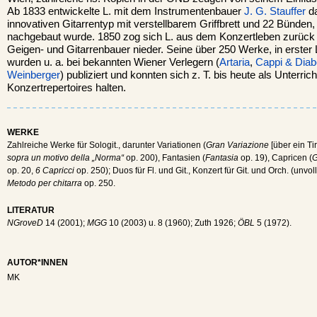
Ab 1833 entwickelte L. mit dem Instrumentenbauer
J. G. Stauffer
da
innovativen Gitarrentyp mit verstellbarem Griffbrett und 22 Bünden,
nachgebaut wurde. 1850 zog sich L. aus dem Konzertleben zurück u
Geigen- und Gitarrenbauer nieder. Seine über 250 Werke, in erster L
wurden u. a. bei bekannten Wiener Verlegern (
Artaria
,
Cappi & Diabe
Weinberger
) publiziert und konnten sich z. T. bis heute als Unterri
Konzertrepertoires halten.
WERKE
Zahlreiche Werke für Sologit., darunter Variationen (
Gran Variazione
[über ein Tir
sopra un motivo della „Norma“
op. 200), Fantasien (
Fantasia
op. 19), Capricen (
G
op. 20,
6 Capricci
op. 250); Duos für Fl. und Git., Konzert für Git. und Orch. (unvol
Metodo per chitarra
op. 250.
LITERATUR
NGroveD
14 (2001);
MGG
10 (2003) u. 8 (1960); Zuth 1926;
ÖBL
5 (1972).
AUTOR*INNEN
MK