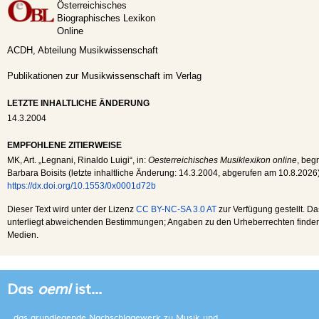
Österreichisches
Biographisches Lexikon
Online
ACDH, Abteilung Musikwissenschaft
Publikationen zur Musikwissenschaft im Verlag
LETZTE INHALTLICHE ÄNDERUNG
14.3.2004
EMPFOHLENE ZITIERWEISE
MK
, Art. „Legnani, Rinaldo Luigi“, in:
Oesterreichisches Musiklexikon online
, beg
Barbara Boisits (letzte inhaltliche Änderung:
14.3.2004
, abgerufen am
10.8.2026
https://dx.doi.org/10.1553/0x0001d72b
Dieser Text wird unter der Lizenz
CC BY-NC-SA 3.0 AT
zur Verfügung gestellt. Da
unterliegt abweichenden Bestimmungen; Angaben zu den Urheberrechten finden s
Medien.
Das
oeml
ist...
...das grundlegende Nachschlagewerk zu Musik und