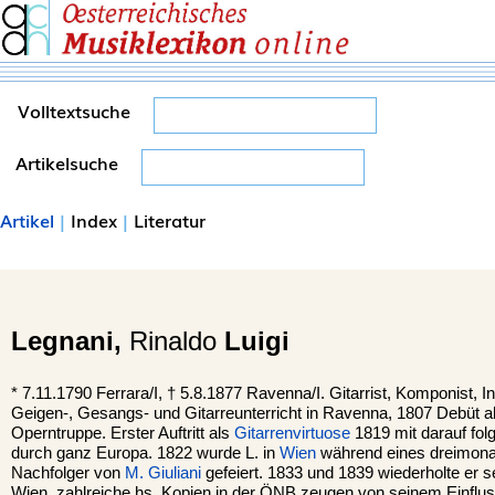
Volltextsuche
Artikelsuche
Artikel
|
Index
|
Literatur
Legnani,
Rinaldo
Luigi
*
7.11.1790
Ferrara/I,
†
5.8.1877
Ravenna/I.
Gitarrist, Komponist, I
Geigen-, Gesangs- und Gitarreunterricht in Ravenna, 1807 Debüt al
Operntruppe. Erster Auftritt als
Gitarrenvirtuose
1819 mit darauf fo
durch ganz Europa. 1822 wurde L. in
Wien
während eines dreimonat
Nachfolger von
M. Giuliani
gefeiert. 1833 und 1839 wiederholte er se
Wien, zahlreiche hs. Kopien in der ÖNB zeugen von seinem Einfluss 