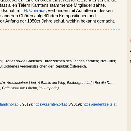
gebliebenen,
eine Chorgemeinschaft für ältere Menschen, die
fast allen Tälern Kärntens stammende Mitglieder zählte.
ndschaft mit
H. Conrads
, verbunden mit Auftritten in dessen
n anderen Chören aufgeführten Kompositionen und
 seit Anfang der 1950er Jahre schuf, weithin bekannt gemacht.
n; Großes sowie Goldenes Ehrenzeichen des Landes Kärnten; Prof.-Titel;
3; Goldenes Verdienstzeichen der Republik Österreich.
ss’n; Arnoldsteiner Lied; A Bamle am Weg; Bleiberger Liad; Üba die Drau;
 Gelb stehn die Lärchn; ’s Lumperle).
andchor.at
(8/2019);
https://kaernten.orf.at
(8/2019);
https://gedenkseite.at