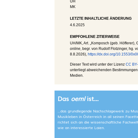
UH
MK
LETZTE INHALTLICHE ÄNDERUNG
4.6.2025
EMPFOHLENE ZITIERWEISE
UH
/
MK
, Art. „Komposch (geb. Höfferer), 
online
, begr. von Rudolf Flotzinger, hg. 
8.8.2026
),
https://dx.doi.org/10.1553/0
Dieser Text wird unter der Lizenz
CC BY-
unterliegt abweichenden Bestimmungen; 
Medien.
Das
oeml
ist...
...das grundlegende Nachschlagewerk zu Mus
Musikleben in Österreich in all seinen Facet
richtet sich an die wissenschaftliche Fachwe
wie an interessierte Laien.