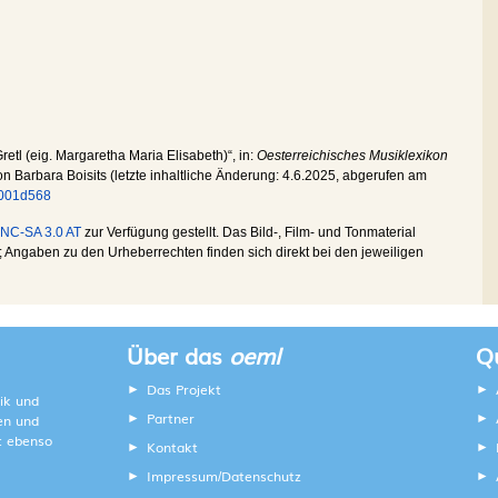
Gretl (eig. Margaretha Maria Elisabeth)“, in:
Oesterreichisches Musiklexikon
von Barbara Boisits (letzte inhaltliche Änderung:
4.6.2025
, abgerufen am
x0001d568
NC-SA 3.0 AT
zur Verfügung gestellt. Das Bild-, Film- und Tonmaterial
Angaben zu den Urheberrechten finden sich direkt bei den jeweiligen
Über das
oeml
Qu
Das Projekt
ik und
Partner
ten und
lt ebenso
Kontakt
Impressum
Datenschutz
/