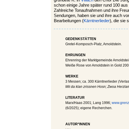
gründete K. in
Villach
den Chor
Die Jung
schon einige Jahre später rund 100 aus 
Zahlreiche Tonaufnahmen und ihre Freu
Sendungen, haben sie und ihre auch vo
Bearbeitungen (
Kärntnerlieder
), die sie
GEDENKSTÄTTEN
Gretel-Komposch-Platz, Arnoldstein.
EHRUNGEN
Ehrenring der Marktgemeinde Arnoldstei
Weiße Rose von Arnoldstein in Gold 200
WERKE
3 Messen; ca. 300 Kärntnerlieder
(Verla
Mit da klan zrissnen Hosn; Zwoa Herzlan;
LITERATUR
Marx/Haas 2001; Lang 1996;
www.grenzl
(6/2025); eigene Recherchen.
AUTOR*INNEN