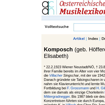
Volltextsuche
Artikel
|
Index
|
D
Komposch
(geb. Höffer
Elisabeth)
*
22.2.1923
Wiener Neustadt
/NÖ, †
23.
ihrer Familie bereits im Alter von vier 
die
Villacher
Singschar
, mit der sie 19
Danach gründete sie Talsingscharen in 
nahm sie Klavierunterricht und lernte M
Fortbildung bei
F. Grossmann
und
H. Gi
dem sie damals als einzige Chorleiterin
Mittergradnegger
. Bis 1987 blieb sie de
Konzertreisen führten sie durch Europa