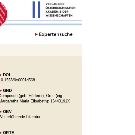
►
Expertensuche
►
DOI
10.1553/0x0001d568
►
GND
Komposch (geb. Höfferer), Gretl (eig.
Margaretha Maria Elisabeth): 13443191X
►
OBV
Weiterführende Literatur
►
ORTE