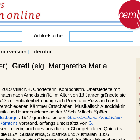
Artikelsuche
ruckversion
|
Literatur
er),
Gretl
(eig. Margaretha Maria
8.2019
Villach
/K. Chorleiterin, Komponistin. Übersiedelte mit
Monaten nach Arnoldstein/K. Im Alter von 18 Jahren gründete sie
42/43 zur Soldatenbetreuung nach Polen und Russland reiste.
verschiedenen Kärntner Ortschaften. Musikalisch Autodidaktin,
usik- und Harmonielehre an der MSch. Villach. Später
llesberger
. 1947 gründete sie den
Grenzlandchor Arnoldstein
,
Kärntens
vorstand, anfangs unterstützt von
G.
ssen Leiterin, auch des aus diesem Chor gebildeten Quintetts.
, die USA, Südamerika, Südafrika und Australien. 1995