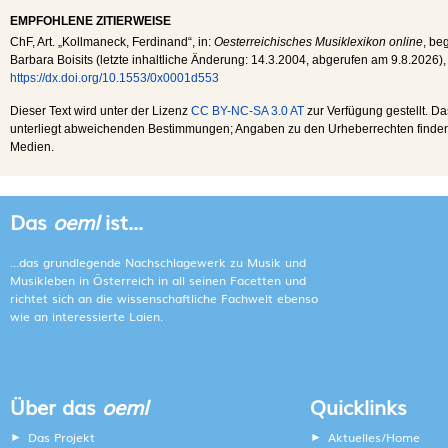
EMPFOHLENE ZITIERWEISE
ChF
, Art. „Kollmaneck, Ferdinand“, in:
Oesterreichisches Musiklexikon online
, be
Barbara Boisits (letzte inhaltliche Änderung:
14.3.2004
, abgerufen am
9.8.2026
),
https://dx.doi.org/10.1553/0x0001d553
Dieser Text wird unter der Lizenz
CC BY-NC-SA 3.0 AT
zur Verfügung gestellt. Da
unterliegt abweichenden Bestimmungen; Angaben zu den Urheberrechten finden s
Medien.
Das
oeml
ist...
...das grundlegende Nachschlagewerk zu Musik und
Musikleben in Österreich in all seinen Facetten und
richtet sich an die wissenschaftliche Fachwelt ebenso
wie an interessierte Laien.
Über das
oeml
Quicklinks
Das Projekt
Aktuelles/Home