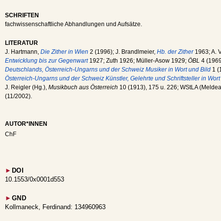
SCHRIFTEN
fachwissenschaftliche Abhandlungen und Aufsätze.
LITERATUR
J. Hartmann,
Die Zither in Wien
2 (1996); J. Brandlmeier,
Hb. der Zither
1963; A. V
Entwicklung bis zur Gegenwart
1927; Zuth 1926; Müller-Asow 1929;
ÖBL
4 (1969)
Deutschlands, Österreich-Ungarns und der Schweiz Musiker in Wort und Bild
1 (
Österreich-Ungarns und der Schweiz Künstler, Gelehrte und Schriftsteller in Wort
J. Reigler (Hg.),
Musikbuch aus Österreich
10 (1913), 175 u. 226; WStLA (Meldear
(11/2002).
AUTOR*INNEN
ChF
►
DOI
10.1553/0x0001d553
►
GND
Kollmaneck, Ferdinand: 134960963