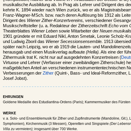
musikalische Ausbildung ab. In Prag als Lehrer und Dirigent des deu
kehrte K. 1894 wieder nach Wien zurück, wo er als Magistratsbeamt
Franz-Wagner-MSch. bzw. nach deren Auflösung bis 1912 als Leite
Dirigent des
Wiener Zither-Konzertvereins,
verschiedener Gesangv
Musikschriftsteller (u. a. Redakteur der Zitherzeitschrift
Echo vom G
Theaterblattes
Wiener Leben
sowie Mitarbeiter der
Neuen musikali
1901 gründete er mit Eduard Nikl, Anton Smetak, Leonie Scholz-K
und Ludwig Zboril das
Wiener Secessionsensemble.
1913 übersied
später nach Leipzig, wo er ab 1919 die Lauten- und Mandolinenzei
herausgab und einen Musikverlag aufbaute
(Hella).
Als eine der fü
Zithermusik trat K. nicht nur auf ausgedehnten Konzertreisen (
Deut
Virtuose und Lehrer (Verfasser einer zweibändigen Zitherschule) he
maßgeblichen Anteil an verschiedenen instrumententechnischen 
Verbesserungen der
Zither
(Quint-, Bass- und Ideal-Reformzither,
Josef Jobst).
EHRUNGEN
Goldene Medaille des Estudiantina-Ordens (Paris); Kammermusiker des Fürsten
WERKE
v. a. Solo- und Ensemblemusik für Zither und Zupfinstrumente (Mandoline, Git.), 
Symphonien), Kirchenmusik (3 Messen), Operetten und Singspiele
(Der Lebensr
Villa zu vermieten);
insgesamt über 700 Werke.