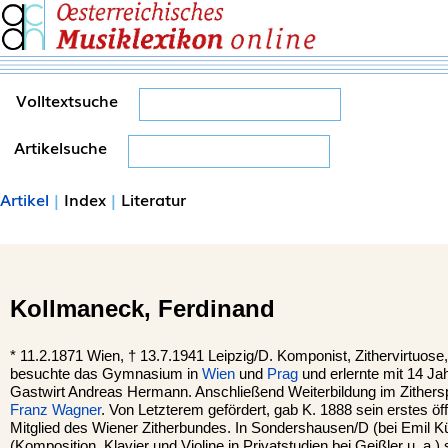
Volltextsuche
Artikelsuche
Artikel
|
Index
|
Literatur
Kollmaneck,
Ferdinand
*
11.2.1871
Wien
, †
13.7.1941
Leipzig
/D. Komponist, Zithervirtuose,
besuchte das Gymnasium in
Wien
und
Prag
und erlernte mit 14 Ja
Gastwirt Andreas Hermann. Anschließend Weiterbildung im Zitherspi
Franz Wagner
. Von Letzterem gefördert, gab K. 1888 sein erstes ö
Mitglied des Wiener Zitherbundes. In Sondershausen/D (bei Emil K
(Komposition, Klavier und Violine in Privatstudien bei Geißler u. a.)