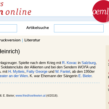
Artikelsuche
ruckversion
|
Literatur
Heinrich)
hlagzeuger. Spielte nach dem Krieg mit
R. Kovac
in
Salzburg
,
 Soldatenclubs der Alliierten und bei den Sendern
WOFA
und
a. mit
H. Mytteis
,
Fatty George
und
W. Fantel
, ab den 1950er
eater an der Wien
. K. war Ehemann der Sängerin
E. Bieler
.
. E. Bieler;
www.friedhoefewien.at
(4/2018).