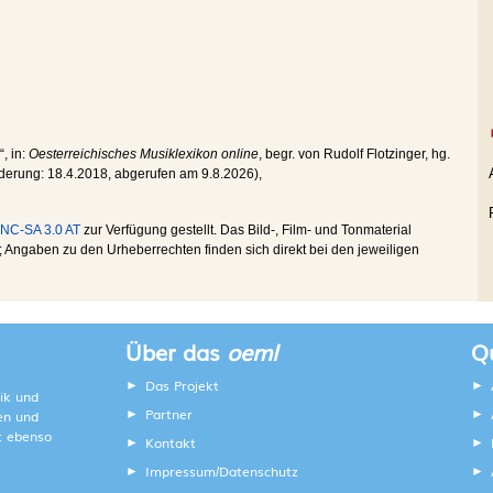
“, in:
Oesterreichisches Musiklexikon online
, begr. von Rudolf Flotzinger, hg.
nderung:
18.4.2018
, abgerufen am
9.8.2026
),
NC-SA 3.0 AT
zur Verfügung gestellt. Das Bild-, Film- und Tonmaterial
Angaben zu den Urheberrechten finden sich direkt bei den jeweiligen
Über das
oeml
Qu
Das Projekt
ik und
Partner
ten und
lt ebenso
Kontakt
Impressum
Datenschutz
/