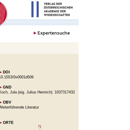
►
Expertensuche
►
DOI
10.1553/0x0001d506
►
GND
Koch, Jula (eig. Julius Heinrich): 1037317432
►
OBV
Weiterführende Literatur
►
ORTE