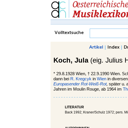
Volltextsuche
Artikel
|
Index
|
D
Koch,
Jula
(eig. Julius 
*
29.8.1928
Wien
, †
22.9.1990 Wien. Sc
dann bei
R. Kregcyk
in
Wien
in diversen
Europasender Rot-Weiß-Rot
,
später u. 
Jahren im Moulin Rouge, ab 1964 im
Th
LITERATUR
Back 1992; Kraner/Schulz 1972; pers. Mitt