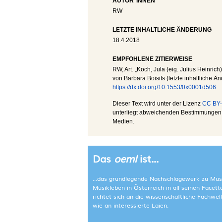
AUTOR*INNEN
RW
LETZTE INHALTLICHE ÄNDERUNG
18.4.2018
EMPFOHLENE ZITIERWEISE
RW
, Art. „Koch, Jula (eig. Julius Heinrich)
von Barbara Boisits (letzte inhaltliche Ä
https://dx.doi.org/10.1553/0x0001d506
Dieser Text wird unter der Lizenz
CC BY-
unterliegt abweichenden Bestimmungen; 
Medien.
Das
oeml
ist...
...das grundlegende Nachschlagewerk zu Mus
Musikleben in Österreich in all seinen Facet
richtet sich an die wissenschaftliche Fachwe
wie an interessierte Laien.