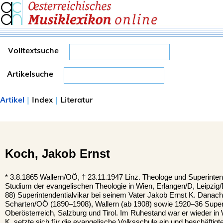
Volltextsuche
Artikelsuche
Artikel
|
Index
|
Literatur
Koch,
Jakob Ernst
*
3.8.1865
Wallern/OÖ,
†
23.11.1947
Linz.
Theologe und Superinte
Studium der evangelischen Theologie in Wien, Erlangen/D, Leipzig
88) Superintendentialvikar bei seinem Vater Jakob Ernst K. Danach 
Scharten/OÖ (1890–1908), Wallern (ab 1908) sowie 1920–36 Superi
Oberösterreich, Salzburg und Tirol. Im Ruhestand war er wieder in W
K. setzte sich für die evangelische Volksschule ein und beschäftigte