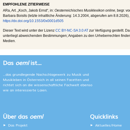
EMPFOHLENE ZITIERWEISE
ARa
, Art. „Koch, Jakob Ernst“, in:
Oesterreichisches Musiklexikon online
, begr. v
Barbara Boisits (letzte inhaltliche Änderung:
14.3.2004
, abgerufen am
8.8.2026
),
https://dx.doi.org/10.1553/0x0001d505
Dieser Text wird unter der Lizenz
CC BY-NC-SA 3.0 AT
zur Verfügung gestellt. Da
unterliegt abweichenden Bestimmungen; Angaben zu den Urheberrechten finden s
Medien.
Das
oeml
ist...
...das grundlegende Nachschlagewerk zu Musik und
Musikleben in Österreich in all seinen Facetten und
richtet sich an die wissenschaftliche Fachwelt ebenso
wie an interessierte Laien.
Über das
oeml
Quicklinks
Das Projekt
Aktuelles/Home