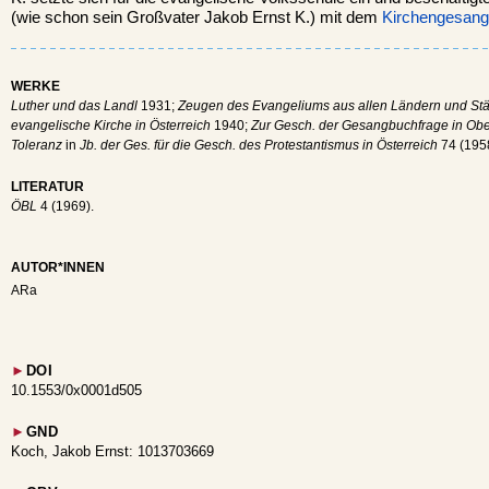
(wie schon sein Großvater Jakob Ernst K.) mit dem
Kirchengesan
WERKE
Luther und das Landl
1931;
Zeugen des Evangeliums aus allen Ländern und St
evangelische Kirche in Österreich
1940;
Zur Gesch. der Gesangbuchfrage in Ober
Toleranz
in
Jb. der Ges. für die Gesch. des Protestantismus in Österreich
74 (195
LITERATUR
ÖBL
4 (1969).
AUTOR*INNEN
ARa
►
DOI
10.1553/0x0001d505
►
GND
Koch, Jakob Ernst: 1013703669