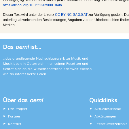
https://dx.doi.org/10.1553/0x0001d4fb
Dieser Text wird unter der Lizenz
CC BY-NC-SA 3.0 AT
zur Verfügung gestellt. Da
unterliegt abweichenden Bestimmungen; Angaben zu den Urheberrechten finden s
Medien.
Das
oeml
ist...
...das grundlegende Nachschlagewerk zu Musik und
Musikleben in Österreich in all seinen Facetten und
richtet sich an die wissenschaftliche Fachwelt ebenso
wie an interessierte Laien.
Über das
oeml
Quicklinks
Das Projekt
Aktuelles/Home
Partner
Abkürzungen
Kontakt
Literaturverzeichnis