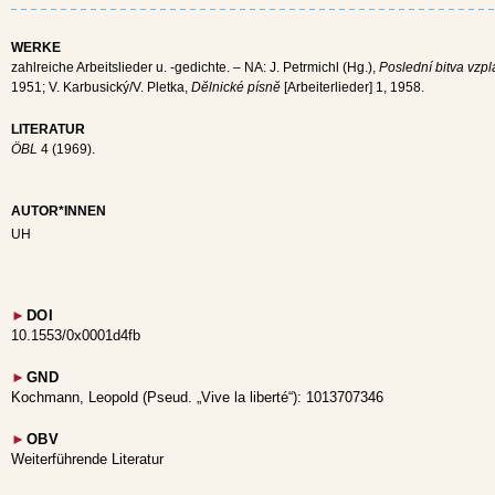
WERKE
zahlreiche Arbeitslieder u. -gedichte. – NA: J. Petrmichl (Hg.),
Poslední bitva vzpl
1951; V. Karbusický/V. Pletka,
Dĕlnické písnĕ
[Arbeiterlieder] 1, 1958.
LITERATUR
ÖBL
4 (1969).
AUTOR*INNEN
UH
►
DOI
10.1553/0x0001d4fb
►
GND
Kochmann, Leopold (Pseud. „Vive la liberté“): 1013707346
►
OBV
Weiterführende Literatur