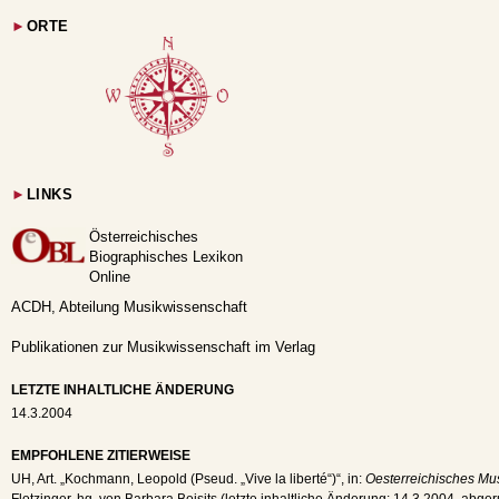
►
ORTE
►
LINKS
Österreichisches
Biographisches Lexikon
Online
ACDH, Abteilung Musikwissenschaft
Publikationen zur Musikwissenschaft im Verlag
LETZTE INHALTLICHE ÄNDERUNG
14.3.2004
EMPFOHLENE ZITIERWEISE
UH
, Art. „Kochmann, Leopold (Pseud. „Vive la liberté“)“, in:
Oesterreichisches Mus
Flotzinger, hg. von Barbara Boisits (letzte inhaltliche Änderung:
14.3.2004
, abge