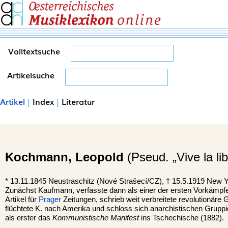
Volltextsuche
Artikelsuche
Artikel
|
Index
|
Literatur
Kochmann,
Leopold
(Pseud. „Vive la lib
*
13.11.1845
Neustraschitz
(Nové Strašecí/CZ), †
15.5.1919
New Y
Zunächst Kaufmann, verfasste dann als einer der ersten Vorkämpfer
Artikel für
Prager
Zeitungen, schrieb weit verbreitete revolutionäre 
flüchtete K. nach Amerika und schloss sich anarchistischen Gruppi
als erster das
Kommunistische Manifest
ins Tschechische (1882).