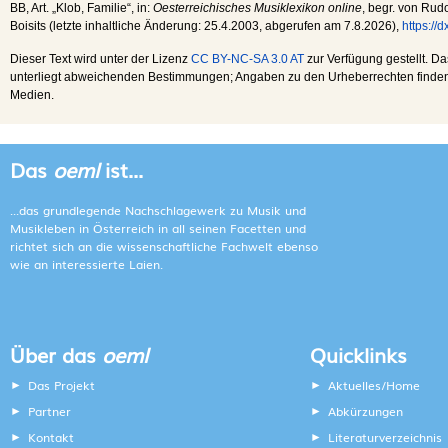
BB
, Art. „Klob, Familie“, in:
Oesterreichisches Musiklexikon online
, begr. von Rudo
Boisits (letzte inhaltliche Änderung:
25.4.2003
, abgerufen am
7.8.2026
),
https://
Dieser Text wird unter der Lizenz
CC BY-NC-SA 3.0 AT
zur Verfügung gestellt. Da
unterliegt abweichenden Bestimmungen; Angaben zu den Urheberrechten finden s
Medien.
Das
oeml
ist...
...das grundlegende Nachschlagewerk zu Musik und
Musikleben in Österreich in all seinen Facetten und
richtet sich an die wissenschaftliche Fachwelt ebenso
wie an interessierte Laien.
Über das
oeml
Quicklinks
Das Projekt
Aktuelles/Home
Partner
Abkürzungen
Kontakt
Literaturverzeichnis