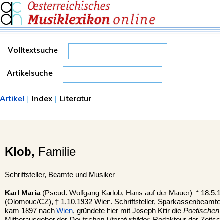
Volltextsuche
Artikelsuche
Artikel
|
Index
|
Literatur
Klob,
Familie
Schriftsteller, Beamte und Musiker
Karl Maria
(Pseud. Wolfgang Karlob, Hans auf der Mauer): * 18.5
(Olomouc/CZ), † 1.10.1932 Wien. Schriftsteller, Sparkassenbeamte
kam 1897 nach
Wien
, gründete hier mit Joseph Kitir die
Poetischen 
Mitherausgeber der
Deutschen Literaturbilder,
Redakteur der Zeitsc