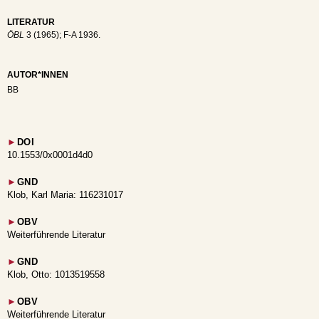
LITERATUR
ÖBL
3 (1965); F-A 1936.
AUTOR*INNEN
BB
►
DOI
10.1553/0x0001d4d0
►
GND
Klob, Karl Maria: 116231017
►
OBV
Weiterführende Literatur
►
GND
Klob, Otto: 1013519558
►
OBV
Weiterführende Literatur