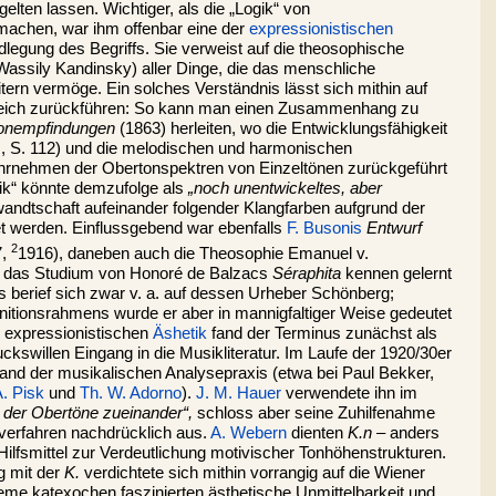
gelten lassen. Wichtiger, als die „Logik“ von
machen, war ihm offenbar eine der
expressionistischen
legung des Begriffs. Sie verweist auf die theosophische
assily Kandinsky) aller Dinge, die das menschliche
tern vermöge. Ein solches Verständnis lässt sich mithin auf
leich zurückführen: So kann man einen Zusammenhang zu
Tonempfindungen
(1863) herleiten, wo die Entwicklungsfähigkeit
d., S. 112) und die melodischen und harmonischen
rnehmen der Obertonspektren von Einzeltönen zurückgeführt
ik“ könnte demzufolge als
„noch unentwickeltes, aber
wandtschaft aufeinander folgender Klangfarben aufgrund der
et werden. Einflussgebend war ebenfalls
F. Busonis
Entwurf
2
7,
1916), daneben auch die Theosophie Emanuel v.
 das Studium von Honoré de Balzacs
Séraphita
kennen gelernt
fs berief sich zwar v. a. auf dessen Urheber Schönberg;
nitionsrahmens wurde er aber in mannigfaltiger Weise gedeutet
r expressionistischen
Äshetik
fand der Terminus zunächst als
ckswillen Eingang in die Musikliteratur. Im Laufe der 1920/30er
and der musikalischen Analysepraxis (etwa bei Paul Bekker,
A. Pisk
und
Th. W. Adorno
).
J. M. Hauer
verwendete ihn im
 der Obertöne zueinander“,
schloss aber seine Zuhilfenahme
verfahren nachdrücklich aus.
A. Webern
dienten
K.n
– anders
ilfsmittel zur Verdeutlichung motivischer Tonhöhenstrukturen.
g mit der
K.
verdichtete sich mithin vorrangig auf die Wiener
eme katexochen faszinierten ästhetische Unmittelbarkeit und