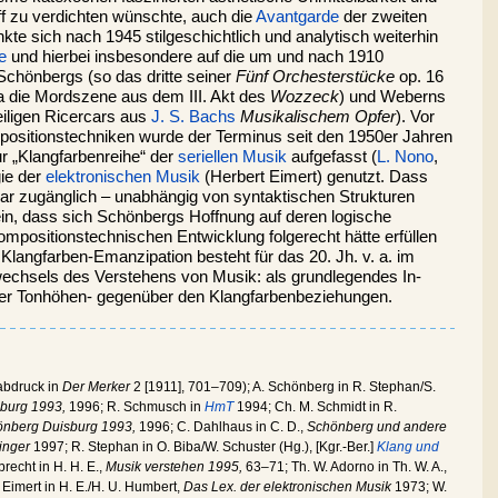
f zu verdichten wünschte, auch die
Avantgarde
der zweiten
te sich nach 1945 stilgeschichtlich und analytisch weiterhin
e
und hierbei insbesondere auf die um und nach 1910
chönbergs (so das dritte seiner
Fünf Orchesterstücke
op. 16
 die Mordszene aus dem III. Akt des
Wozzeck
) und Weberns
eiligen Ricercars aus
J. S. Bachs
Musikalischem Opfer
). Vor
ositionstechniken wurde der Terminus seit den 1950er Jahren
ur „Klangfarbenreihe“ der
seriellen Musik
aufgefasst (
L. Nono
,
ie der
elektronischen Musik
(Herbert Eimert) genutzt. Dass
bar zugänglich – unabhängig von syntaktischen Strukturen
ein, dass sich Schönbergs Hoffnung auf deren logische
kompositionstechnischen Entwicklung folgerecht hätte erfüllen
langfarben-Emanzipation besteht für das 20. Jh. v. a. im
echsels des Verstehens von Musik: als grundlegendes In-
 der Tonhöhen- gegenüber den Klangfarbenbeziehungen.
abdruck in
Der Merker
2 [1911], 701–709); A. Schönberg in R. Stephan/S.
burg 1993,
1996; R. Schmusch in
HmT
1994; Ch. M. Schmidt in R.
önberg Duisburg 1993,
1996; C. Dahlhaus in C. D.,
Schönberg und andere
inger
1997; R. Stephan in O. Biba/W. Schuster (Hg.), [Kgr.-Ber.]
Klang und
recht in H. H. E.,
Musik verstehen 1995,
63–71; Th. W. Adorno in Th. W. A.,
. Eimert in H. E./H. U. Humbert,
Das Lex. der elektronischen Musik
1973; W.