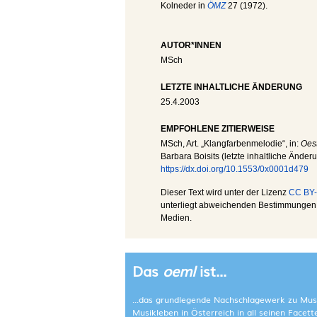
Kolneder in
ÖMZ
27 (1972).
AUTOR*INNEN
MSch
LETZTE INHALTLICHE ÄNDERUNG
25.4.2003
EMPFOHLENE ZITIERWEISE
MSch
, Art. „Klangfarbenmelodie“, in:
Oest
Barbara Boisits (letzte inhaltliche Änder
https://dx.doi.org/10.1553/0x0001d479
Dieser Text wird unter der Lizenz
CC BY-
unterliegt abweichenden Bestimmungen; 
Medien.
Das
oeml
ist...
...das grundlegende Nachschlagewerk zu Mus
Musikleben in Österreich in all seinen Facet