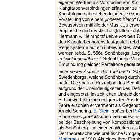
eigenen Werken als Vorstudien von
K.n
Klangfarbenverbindungen erfassbar zu 
Kunstutopie nahestehende, ideelle Grund
Vorstellung von einem
„inneren Klang“
(W
Bewusstsein mithilfe der Musik zu erwei
empirische und mystische Quellen zug
Hermann v. Helmholtz’
Lehre von den 
des Klangfarbenhörens festgestellt (eb
Regelsysteme auf ein unbewusstes Wah
werden (ebd., S. 556). Schönbergs „Log
entwicklungsfähiges“
Gefühl für die Ver
Empfindung gleicher Partialtöne gedeut
einer neuen Ästhetik der Tonkunst
(190
Swedenborgs, welche Schönberg durch
hatte. Die spätere Rezeption des Begrif
aufgrund der Uneindeutigkeiten des Defi
und eingesetzt. Im zeitlichen Umfeld de
Schlagwort für einen entgrenzten Ausdru
Jahre erschien er vermehrt als Gegenst
Arnold Schering,
E. Stein
, später bei
P. 
Sinne eines
„melodischen Verhältnisses
bei der Beschreibung von Kompositions
als Schönberg – in eigenen Werken als H
Der theoretische wie praktische Umgan
Moderne
um 1910. Als eines ihrer Embl