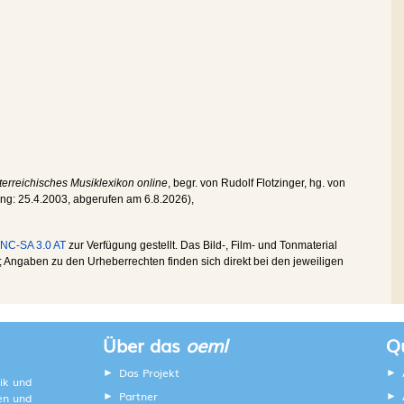
erreichisches Musiklexikon online
, begr. von Rudolf Flotzinger, hg. von
ung:
25.4.2003
, abgerufen am
6.8.2026
),
NC-SA 3.0 AT
zur Verfügung gestellt. Das Bild-, Film- und Tonmaterial
Angaben zu den Urheberrechten finden sich direkt bei den jeweiligen
Über das
oeml
Qu
Das Projekt
ik und
Partner
ten und