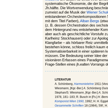
systematische Ökonomie, die der Begrif
Jh.hälfte. Die Wortverwendung beschränk
zumeist auf die Musik der
Wiener Schul
entstandenen Orchesterkompositionen S
mit dem Titel
Farben
),
Alban Bergs
(etwa
(z. B. dessen Orchestration des sechst
dem Hintergrund neu entstehender Komp
aber auch als geschichtliche Vorstufe z
Karlheinz Stockhausen) oder zur Apolog
Klangfarbe – als hörbarer Reiz unmittel
bestehen könne, schloss freilich kaum 
Systematisierbarkeit in einer späteren 
müssen. Die Bedeutung seiner Idee der K
visionären Erfassen eines Paradigmenw
Frage-Stellen eines jh.ealten Vorrangs
LITERATUR
A. Schönberg,
Harmonielehre
1911 (Vor
Wiesmann, [Kgr.-Ber.]
A. Schönberg Duis
Stephan/S. Wiesmann, [Kgr.-Ber.]
A. Sch
1978, 181–183; R. Busch in [Fs.]
H. Bern
Komponist Wien 1990,
1992; H. H. Eggeb
Gesammelte Schriften
18 (1984), 59f.; H