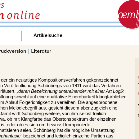
Artikelsuche
ruckversion
|
Literatur
t der ein neuartiges Kompositionsverfahren gekennzeichnet
gen Veröffentlichung Schönbergs von 1911 wird das Verfahren
rläutert,
„deren Bezeichnung untereinander mit einer Art Logik
offnung sowohl auf eine qualitative Einordbarkeit klangfarblicher
m Ablauf Folgerichtigkeit zu verleihen. Die angesprochene
en Melodiebegriff aus, gesteht diesem aber zugleich eine
amit wirft Schönberg weitere, von ihm selbst freilich
wa, ob mit Klangfarbe das Obertonspektrum der einzelnen
 ist oder ob es sich um bewusst komponierte
matisieren seien. Schönberg hat die mögliche Umsetzung
sphantasie“
bezeichnet und lediglich einzelne Partien aus