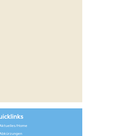
icklinks
Aktuelles/Home
Abkürzungen