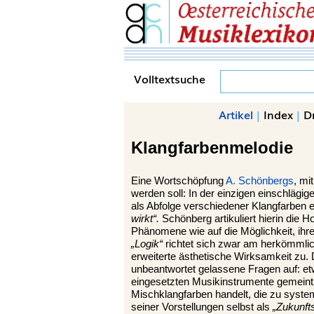
Volltextsuche
Artikel
|
Index
|
D
Klangfarbenmelodie
Eine Wortschöpfung
A. Schönbergs
, mi
werden soll: In der einzigen einschlägi
als Abfolge verschiedener Klangfarben e
wirkt“.
Schönberg artikuliert hierin die H
Phänomene wie auf die Möglichkeit, ihre
„Logik“
richtet sich zwar am herkömmlich
erweiterte ästhetische Wirksamkeit zu. D
unbeantwortet gelassene Fragen auf: et
eingesetzten Musikinstrumente gemeint
Mischklangfarben handelt, die zu syste
seiner Vorstellungen selbst als
„Zukunft