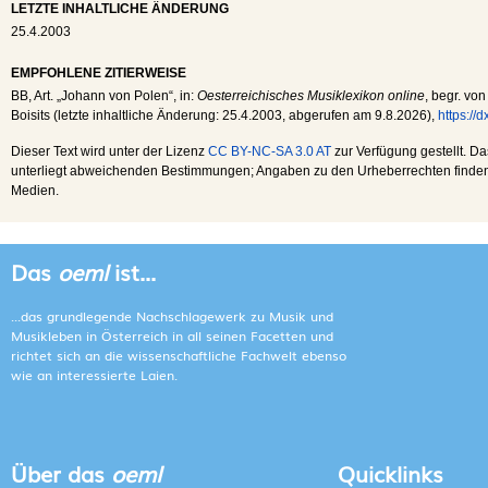
LETZTE INHALTLICHE ÄNDERUNG
25.4.2003
EMPFOHLENE ZITIERWEISE
BB
, Art. „Johann von Polen“, in:
Oesterreichisches Musiklexikon online
, begr. vo
Boisits (letzte inhaltliche Änderung:
25.4.2003
, abgerufen am
9.8.2026
),
https://
Dieser Text wird unter der Lizenz
CC BY-NC-SA 3.0 AT
zur Verfügung gestellt. Da
unterliegt abweichenden Bestimmungen; Angaben zu den Urheberrechten finden s
Medien.
Das
oeml
ist...
...das grundlegende Nachschlagewerk zu Musik und
Musikleben in Österreich in all seinen Facetten und
richtet sich an die wissenschaftliche Fachwelt ebenso
wie an interessierte Laien.
Über das
oeml
Quicklinks