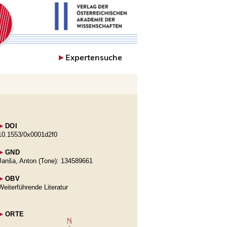
►
Expertensuche
►
DOI
10.1553/0x0001d2f0
►
GND
Janša, Anton (Tone): 134589661
►
OBV
Weiterführende Literatur
►
ORTE