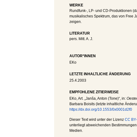
WERKE
Rundfunk-, LP- und CD-Produktionen (dar
musikalisches Spektrum, das von Free Ja
zeigen.
LITERATUR
pers. Mitt. A. J.
AUTOR*INNEN
EKo
LETZTE INHALTLICHE ÄNDERUNG
25.4.2003
EMPFOHLENE ZITIERWEISE
EKo
, Art. „Janša, Anton (Tone)“, in:
Oester
Barbara Boisits (letzte inhaltliche Änder
https://dx.doi.org/10.1553/0x0001d2f0
Dieser Text wird unter der Lizenz
CC BY-
unterliegt abweichenden Bestimmungen; 
Medien.