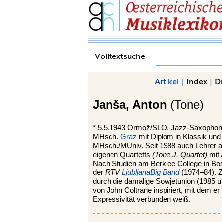
Volltextsuche
Artikel
|
Index
|
D
Janša,
Anton
(Tone)
*
5.5.1943
Ormož
/SLO. Jazz-Saxophoni
MHsch.
Graz
mit Diplom in Klassik un
MHsch./MUniv. Seit 1988 auch Lehrer 
eigenen Quartetts
(Tone J. Quartet)
mit 
Nach Studien am Berklee College in Bo
der
RTV
Ljubljana
Big Band
(1974–84). Z
durch die damalige Sowjetunion (1985 und
von John Coltrane inspiriert, mit dem e
Expressivität verbunden weiß.