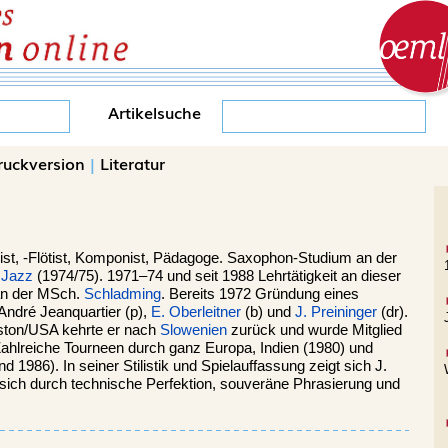
Artikelsuche
ruckversion
|
Literatur
st, -Flötist, Komponist, Pädagoge. Saxophon-Studium an der
d
Jazz
(1974/75). 1971–74 und seit 1988 Lehrtätigkeit an dieser
an der MSch.
Schladming
. Bereits 1972 Gründung eines
André Jeanquartier (p),
E. Oberleitner
(b) und
J. Preininger
(dr).
ston/USA kehrte er nach
Slowenien
zurück und wurde Mitglied
ahlreiche Tourneen durch ganz Europa, Indien (1980) und
 1986). In seiner Stilistik und Spielauffassung zeigt sich J.
r sich durch technische Perfektion, souveräne Phrasierung und