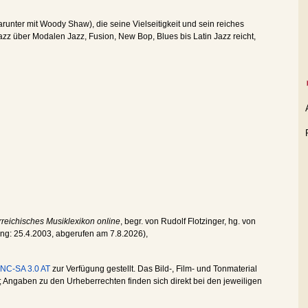
unter mit Woody Shaw), die seine Vielseitigkeit und sein reiches
zz über Modalen Jazz, Fusion, New Bop, Blues bis Latin Jazz reicht,
reichisches Musiklexikon online
, begr. von Rudolf Flotzinger, hg. von
ung:
25.4.2003
, abgerufen am
7.8.2026
),
NC-SA 3.0 AT
zur Verfügung gestellt. Das Bild-, Film- und Tonmaterial
Angaben zu den Urheberrechten finden sich direkt bei den jeweiligen