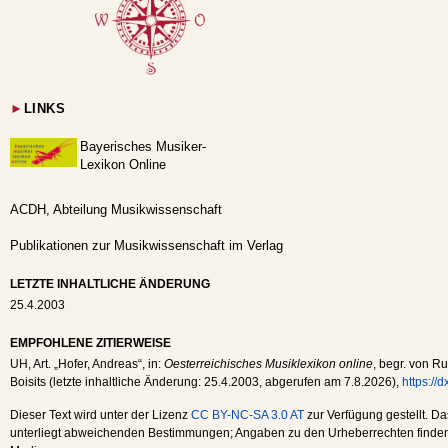
►
LINKS
Bayerisches Musiker-
Lexikon Online
ACDH, Abteilung Musikwissenschaft
Publikationen zur Musikwissenschaft im Verlag
LETZTE INHALTLICHE ÄNDERUNG
25.4.2003
EMPFOHLENE ZITIERWEISE
UH
, Art. „Hofer, Andreas“, in:
Oesterreichisches Musiklexikon online
, begr. von Ru
Boisits (letzte inhaltliche Änderung:
25.4.2003
, abgerufen am
7.8.2026
),
https://
Dieser Text wird unter der Lizenz
CC BY-NC-SA 3.0 AT
zur Verfügung gestellt. Da
unterliegt abweichenden Bestimmungen; Angaben zu den Urheberrechten finden s