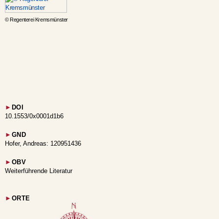
© Regenterei Kremsmünster
►
DOI
10.1553/0x0001d1b6
►
GND
Hofer, Andreas: 120951436
►
OBV
Weiterführende Literatur
►
ORTE