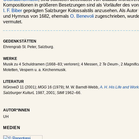
Kompositionen in größeren Besetzungen sind als Vorläufer des v
I. F. Biber
geprägten Salzburger Kolossalstils anzusehen. Als Auto
und Hymnus von 1682, ehemals
O. Benevoli
zugeschrieben, wurde
vermutet.
GEDENKSTÄTTEN
Ehrengrab St. Peter, Salzburg.
WERKE
Musik zu 4 Schuldramen (1668–83; verloren); 4 Messen, 2
Te Deum-,
2
Magnific
Motetten, Vespern u. a. Kirchenmusik.
LITERATUR
NGroveD
11 (2001);
MGG
16 (1979); M. W. Barndt-Webb,
A. H. His Life and Work
Salzburger KulturL
1987, 2001;
StMl
1962–66.
AUTOR*INNEN
UH
MEDIEN