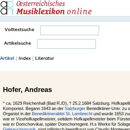
Volltextsuche
Artikelsuche
Artikel
|
Index
|
Literatur
Hofer,
Andreas
*
ca. 1629
Reichenhall
(Bad R./D), †
25.2.1684
Salzburg
. Hofkapell
Komponist. Begann 1643 an der
Salzburger
Benediktiner-Univ. zu 
Organist in der
Benediktinerabtei
St. Lambrecht
und wurde 1653 zum
war er Vizehofkapellmeister, seitdem Hofkapellmeister beim Fürsterz
war er Domchorvikar, später Domchorregent. H.s Werke für Sologe
Gebrauchsmusik
, sind stilistisch beeinflusst von Claudio Monteve