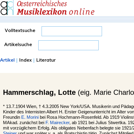
Volltextsuche
Artikelsuche
Artikel
|
Index
|
Literatur
Hammerschlag,
Lotte
(eig. Marie Charlo
*
13.7.1904
Wien
, †
4.3.2005
New York
/USA. Musikerin und Pädag
Kinder des Internisten Albert H. Erster Geigenunterricht im Alter vo
Freundin
E. Morini
bei Rosa Hochmann-Rosenfeld. Ab 1919 Violins
MAkad. zunächst bei
F. Mairecker
, ab 1921 bei Julius Stwertka. 1
mit vorzüglichem Erfolg. Als obligates Nebenfach belegte sie 1921/
Steiner
und war später v. a. als Bratschistin tätig. Zunächst Mitglie