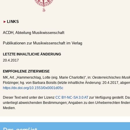
►
LINKS
ACDH, Abteilung Musikwissenschaft
Publikationen zur Musikwissenschaft im Verlag
LETZTE INHALTLICHE ÄNDERUNG
20.4.2017
EMPFOHLENE ZITIERWEISE
MK
, Art. „Hammerschlag, Lotte (eig. Marie Charlotte)“, in:
Oesterreichisches Musik
Flotzinger, hg. von Barbara Boisits (letzte inhaltliche Änderung:
20.4.2017
, abge
https://dx.doi.org/10.1553/0x0001d05c
Dieser Text wird unter der Lizenz
CC BY-NC-SA 3.0 AT
zur Verfügung gestellt. Da
unterliegt abweichenden Bestimmungen; Angaben zu den Urheberrechten finden s
Medien.
Das
oeml
ist...