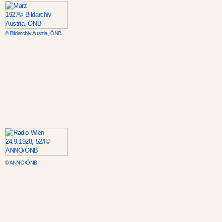
© Bildarchiv Austria, ÖNB
©
ANNO/ÖNB