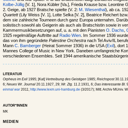
Kolbe-Jüllig
[V. 1], Nora Kübler [Va.], Frieda Krause bzw. Leontine G
2. Geige, ab 1927 Bratsche spielte (V. 2:
M. Wiesenthal
), ab ca. 
Quartett
(Lily Weiss [V. 1], Lotte Selka [V. 2], Beatrice Reichert bzw
dem sie zahlreiche Tourneen durch ganz Europa unternahm. Darüber
solistisch sowohl als Geigerin als auch als Bratschistin sowie in v
Kammermusikbesetzungen auf, u. a. mit den Pianisten
O. Dachs
,
1925 regelmäßige Auftritte auf
Radio Wien
. Im Sommer 1936 wurde
das von ihm gegründete
Palestine Orchestra
nach Tel Aviv/IL beruf
Mann
C. Bamberger
(Heirat Sommer 1936) in die USA (
Exil
), dort
Mannes College of Music in New York. Daneben umfangreiche Konze
verschiedenen Ensembles. Seit 1944 amerikanische Staatsbürgeri
LITERATUR
Orpheus im Exil
1995; [Kat]
Vertreibung des Geistigen
1985;
Reichspost
30.11.19
6;
Neues Wr. Journal
20.11.1927, 29;
Wr. Ztg.
11.2.1931, 6;
Das interessante Bl.
9
einmal war
2011;
http://www.lexm.uni-hamburg.de
(3/2017); Mitt. Archiv MUniv. 
AUTOR*INNEN
MK
MEDIEN