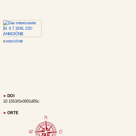
©
ANNO/ÖNB
►
DOI
10.1553/0x0001d05c
►
ORTE