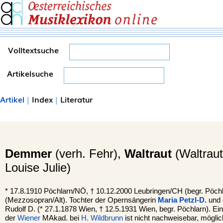
Volltextsuche
Artikelsuche
Artikel
|
Index
|
Literatur
Demmer
(verh. Fehr),
Waltraut
(Waltraut
Louise Julie)
*
17.8.1910
Pöchlarn
/NÖ, †
10.12.2000
Leubringen
/CH (begr. Pöchl
(Mezzosopran/Alt). Tochter der Opernsängerin
Maria Petzl-D.
und 
Rudolf D. (* 27.1.1878 Wien, † 12.5.1931 Wien, begr. Pöchlarn). Ein
der
Wiener
MAkad. bei
H. Wildbrunn
ist nicht nachweisebar, möglich