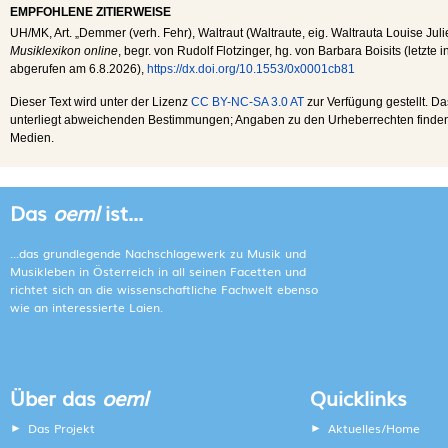
EMPFOHLENE ZITIERWEISE
UH
/
MK
, Art. „Demmer (verh. Fehr), Waltraut (Waltraute, eig. Waltrauta Louise Julie
Musiklexikon online
, begr. von Rudolf Flotzinger, hg. von Barbara Boisits (letzte
abgerufen am
6.8.2026
),
https://dx.doi.org/10.1553/0x0001cb81
Dieser Text wird unter der Lizenz
CC BY-NC-SA 3.0 AT
zur Verfügung gestellt. Da
unterliegt abweichenden Bestimmungen; Angaben zu den Urheberrechten finden s
Medien.
Das
oeml
ist...
...das grundlegende Nachschlagewerk zu Musik und
Musikleben in Österreich in all seinen Facetten und
richtet sich an die wissenschaftliche Fachwelt ebenso
wie an interessierte Laien.
Über das
oeml
Quicklinks
Das Projekt
Aktuelles/Home