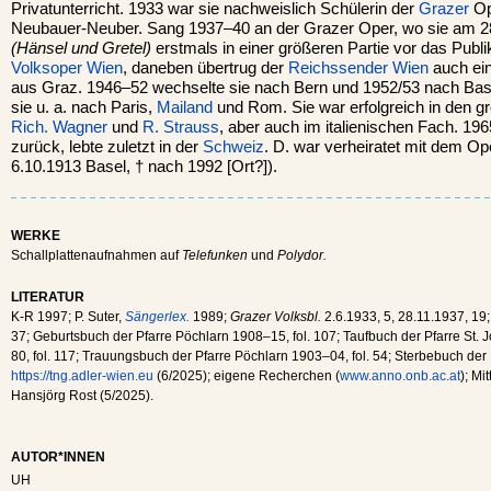
Privatunterricht. 1933 war sie nachweislich Schülerin der
Grazer
Op
Neubauer-Neuber. Sang 1937–40 an der Grazer Oper, wo sie am 28
(Hänsel und Gretel)
erstmals in einer größeren Partie vor das Publ
Volksoper Wien
, daneben übertrug der
Reichssender Wien
auch ein
aus Graz. 1946–52 wechselte sie nach Bern und 1952/53 nach Base
sie u. a. nach Paris,
Mailand
und Rom. Sie war erfolgreich in den g
Rich. Wagner
und
R. Strauss
, aber auch im italienischen Fach. 19
zurück, lebte zuletzt in der
Schweiz
. D. war verheiratet mit dem O
6.10.1913 Basel, † nach 1992 [Ort?]).
WERKE
Schallplattenaufnahmen auf
Telefunken
und
Polydor.
LITERATUR
K-R 1997; P. Suter,
Sängerlex.
1989;
Grazer Volksbl.
2.6.1933, 5, 28.11.1937, 19
37; Geburtsbuch der Pfarre Pöchlarn 1908–15, fol. 107; Taufbuch der Pfarre St.
80, fol. 117; Trauungsbuch der Pfarre Pöchlarn 1903–04, fol. 54; Sterbebuch der 
https://tng.adler-wien.eu
(6/2025); eigene Recherchen (
www.anno.onb.ac.at
); Mi
Hansjörg Rost (5/2025).
AUTOR*INNEN
UH