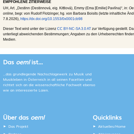
EMPFOHLENE ZITIERWEISE
UH
, Art. „Destinn (Destinnová, eig. Kittlová), Emmy (Ema [Emilie] Pavlína)“, in:
Oe
online
, begr. von Rudolf Flotzinger, hg. von Barbara Boisits (letzte inhaltliche Ä
7.8.2026
),
https://dx.doi.org/10.1553/0x0001cb98
Dieser Text wird unter der Lizenz
CC BY-NC-SA 3.0 AT
zur Verfügung gestellt. Da
unterliegt abweichenden Bestimmungen; Angaben zu den Urheberrechten finden s
Medien.
Das
oeml
ist...
...das grundlegende Nachschlagewerk zu Musik und
Musikleben in Österreich in all seinen Facetten und
richtet sich an die wissenschaftliche Fachwelt ebenso
wie an interessierte Laien.
Über das
oeml
Quicklinks
Das Projekt
Aktuelles/Home
Partner
Abkürzungen