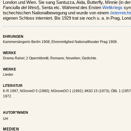
London und Wien. Sie sang Santuzza, Aida, Butterfly, Minnie (in d
Fanciulla del West
), Senta etc. Während des Ersten
Weltkriegs
symp
tschechischen Nationalbewegung und wurde von einem
österreich
eigenen Schloss interniert. Bis 1929 trat sie noch u. a. in Prag, Lo
EHRUNGEN
Kammersängerin Berlin 1908; Ehrenmitglied Nationaltheater Prag 1908.
WERKE
Drama
Rahel;
2 Opernlibretti; Romane; Novellen; Gedichte.
WERKE
Lieder.
LITERATUR
K-R 1997;
NGroveD
5 (1980);
NGroveDO
1 (1992);
MGG
15 (1973);
ÖBL
1 (1957
1972.
AUTOR*INNEN
UH
MEDIEN