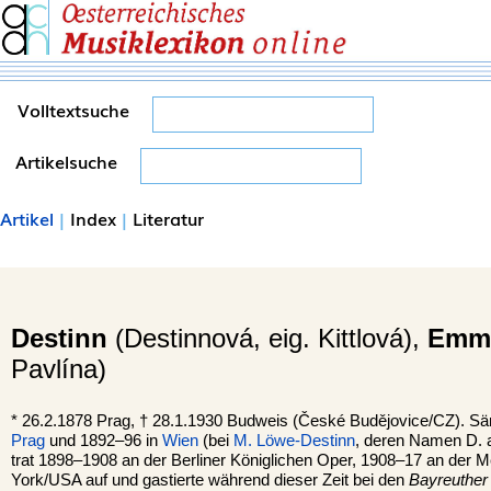
Volltextsuche
Artikelsuche
Artikel
|
Index
|
Literatur
Destinn
(Destinnová, eig. Kittlová),
Emm
Pavlína)
*
26.2.1878
Prag
, †
28.1.1930
Budweis
(České Budějovice/CZ). Säng
Prag
und 1892–96 in
Wien
(bei
M. Löwe-Destinn
, deren Namen D. 
trat 1898–1908 an der Berliner Königlichen Oper, 1908–17 an der M
York/USA auf und gastierte während dieser Zeit bei den
Bayreuther 