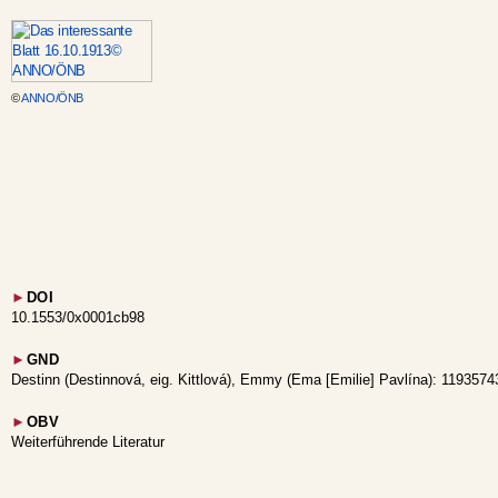
©
ANNO/ÖNB
►
DOI
10.1553/0x0001cb98
►
GND
Destinn (Destinnová, eig. Kittlová), Emmy (Ema [Emilie] Pavlína): 1193574
►
OBV
Weiterführende Literatur